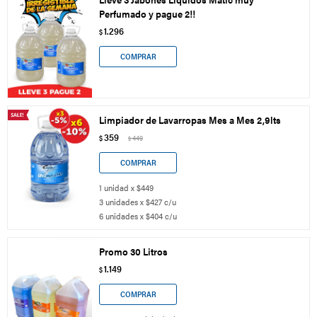
Perfumado y pague 2!!
1.296
$
Limpiador de Lavarropas Mes a Mes 2,9lts
359
$
449
$
1 unidad x $449
3 unidades x $427 c/u
6 unidades x $404 c/u
Promo 30 Litros
1.149
$