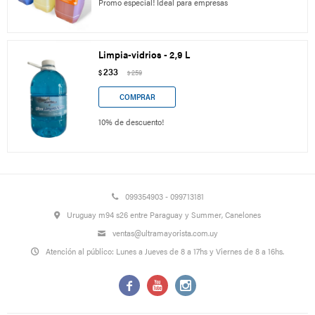
Promo especial! Ideal para empresas
Limpia-vidrios - 2,9 L
233
$
259
$
10% de descuento!
099354903 - 099713181
Uruguay m94 s26 entre Paraguay y Summer, Canelones
ventas@ultramayorista.com.uy
Atención al público: Lunes a Jueves de 8 a 17hs y Viernes de 8 a 16hs.


