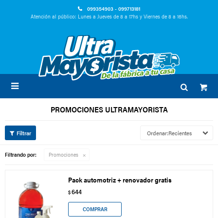
099354903 - 099713181
Atención al público: Lunes a Jueves de 8 a 17hs y Viernes de 8 a 16hs.

PROMOCIONES ULTRAMAYORISTA
Recientes
Filtrando por:
Promociones
Pack automotriz + renovador gratis
644
$