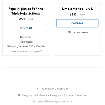
Papel Higienico Fofinho
Limpia-vidrios - 2,9 L
Triple Hoja 12x20mts
233
$
259
$
229
$
269
$
10% de descuento!
Novedad!
Triple hoja!!
15 % off y te llevas 200 paños de
tollas de cocina de regalo!!!
099354903 - 099713181
Uruguay m94 s26 entre Paraguay y Summer, Canelones
ventas@ultramayorista.com.uy