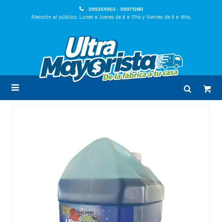
099354903 - 099713181
Atención al público: Lunes a Jueves de 8 a 17hs y Viernes de 8 a 16hs.
