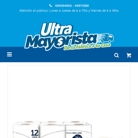
099354903 - 099713181
Atención al público: Lunes a Jueves de 8 a 17hs y Viernes de 8 a 16hs.
