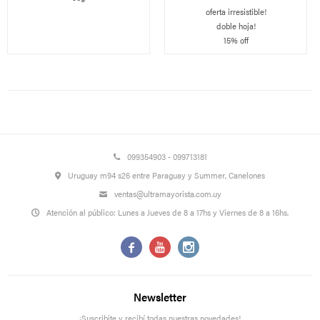
oferta irresistible!
doble hoja!
15% off
099354903 - 099713181
Uruguay m94 s26 entre Paraguay y Summer, Canelones
ventas@ultramayorista.com.uy
Atención al público: Lunes a Jueves de 8 a 17hs y Viernes de 8 a 16hs.



Newsletter
¡Suscribite y recibí todas nuestras novedades!