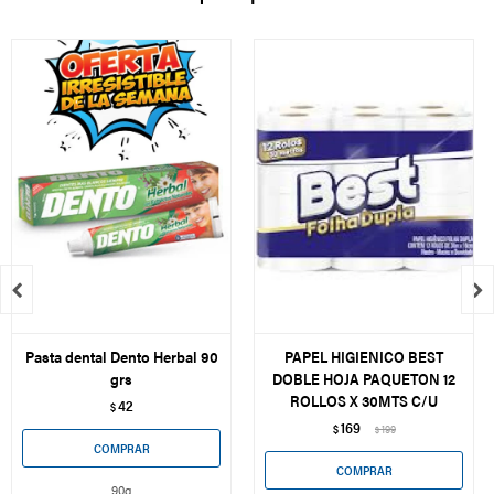


Pasta dental Dento Herbal 90
PAPEL HIGIENICO BEST
grs
DOBLE HOJA PAQUETON 12
ROLLOS X 30MTS C/U
42
$
169
$
199
$
90g