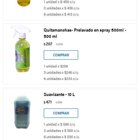
1 unidad x $ 459 c/u
3 unidades x $ 436 c/u
6 unidades x $ 413 c/u
Quitamanchas- Prelavado en spray 500ml -
500 ml
207
$
259
$
1 unidad x $259
3 unidades x $246 c/u
6 unidades x $233 c/u
Suavizante - 10 L
471
$
589
$
1 unidad x $ 589 c/u
3 unidades x $ 560 c/u
6 unidades x $ 530 c/u