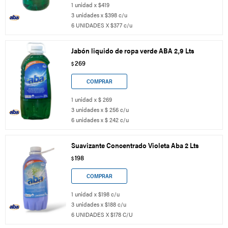
1 unidad x $419
3 unidades x $398 c/u
6 UNIDADES X $377 c/u
Jabón liquido de ropa verde ABA 2,9 Lts
269
$
1 unidad x $ 269
3 unidades x $ 256 c/u
6 unidades x $ 242 c/u
Suavizante Concentrado Violeta Aba 2 Lts
198
$
1 unidad x $198 c/u
3 unidades x $188 c/u
6 UNIDADES X $178 C/U