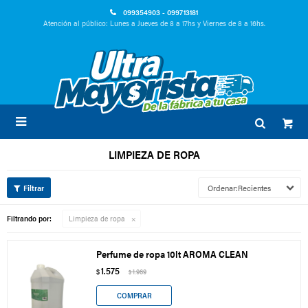
099354903 - 099713181
Atención al público: Lunes a Jueves de 8 a 17hs y Viernes de 8 a 16hs.

LIMPIEZA DE ROPA
Recientes
Filtrando por:
Limpieza de ropa
Perfume de ropa 10lt AROMA CLEAN
1.575
$
1.969
$