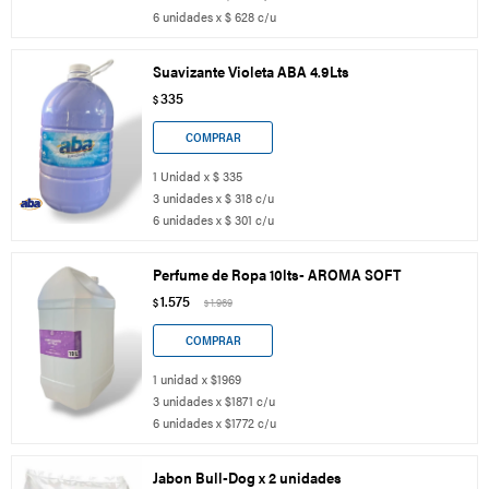
6 unidades x $ 628 c/u
Suavizante Violeta ABA 4.9Lts
335
$
1 Unidad x $ 335
3 unidades x $ 318 c/u
6 unidades x $ 301 c/u
Perfume de Ropa 10lts- AROMA SOFT
1.575
$
1.969
$
1 unidad x $1969
3 unidades x $1871 c/u
6 unidades x $1772 c/u
Jabon Bull-Dog x 2 unidades