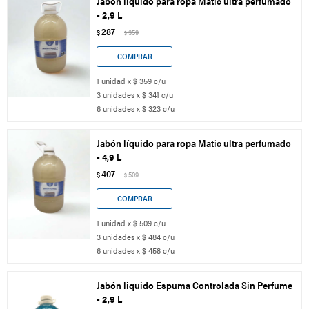
Jabón líquido para ropa Matic ultra perfumado
- 2,9 L
287
$
359
$
1 unidad x $ 359 c/u
3 unidades x $ 341 c/u
6 unidades x $ 323 c/u
Jabón líquido para ropa Matic ultra perfumado
- 4,9 L
407
$
509
$
1 unidad x $ 509 c/u
3 unidades x $ 484 c/u
6 unidades x $ 458 c/u
Jabón liquido Espuma Controlada Sin Perfume
- 2,9 L