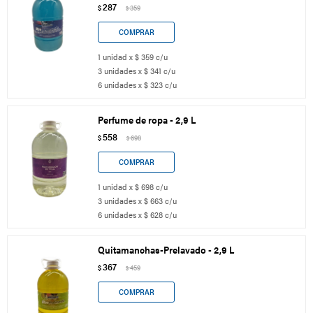
287
$
359
$
1 unidad x $ 359 c/u
3 unidades x $ 341 c/u
6 unidades x $ 323 c/u
Perfume de ropa - 2,9 L
558
$
698
$
1 unidad x $ 698 c/u
3 unidades x $ 663 c/u
6 unidades x $ 628 c/u
Quitamanchas-Prelavado - 2,9 L
367
$
459
$