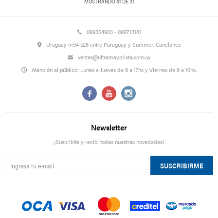
MOSTRANDO
31
DE
31
099354903 - 099713181
Uruguay m94 s26 entre Paraguay y Summer, Canelones
ventas@ultramayorista.com.uy
Atención al público: Lunes a Jueves de 8 a 17hs y Viernes de 8 a 16hs.



Newsletter
¡Suscribite y recibí todas nuestras novedades!
SUSCRIBIRME