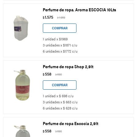
Perfume de ropa. Aroma ESCOCIA 10Lts
1.575
$
1.969
$
1 unidad x $1969
3 unidades x $1871 c/u
6 unidades x $1772 c/u
Perfume de ropa Shop 2,9lt
558
$
698
$
1 unidad x $ 698 c/u
3 unidades x $ 663 c/u
6 unidades x $ 628 c/u
Perfume de ropa Escocia 2,9lt
558
$
698
$