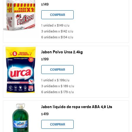
149
$
1 unidad x $149 c/u
3 unidades x $142 c/u
6 unidades x $134 c/u
Jabon Polvo Urca 2.4kg
199
$
1 unidad x $ 199c/u
3 unidades x $ 189 c/u
6 unidades x $ 179 c/u
Jabon liquido de ropa verde ABA 4,9 Lts
419
$