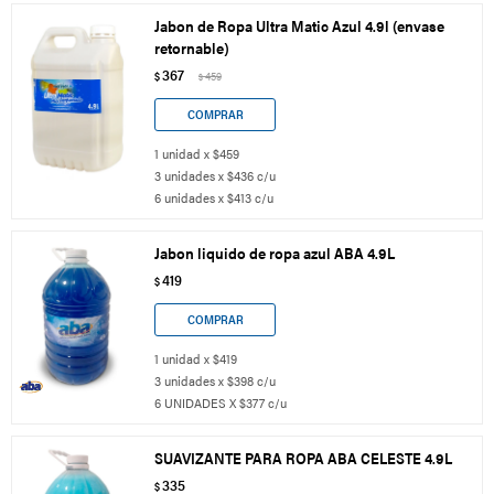
Jabon de Ropa Ultra Matic Azul 4.9l (envase
retornable)
367
$
459
$
1 unidad x $459
3 unidades x $436 c/u
6 unidades x $413 c/u
Jabon liquido de ropa azul ABA 4.9L
419
$
1 unidad x $419
3 unidades x $398 c/u
6 UNIDADES X $377 c/u
SUAVIZANTE PARA ROPA ABA CELESTE 4.9L
335
$