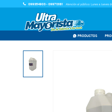
099354903 - 099713181
Atención al público: Lunes a Jueves de
PRODUCTOS
PRO