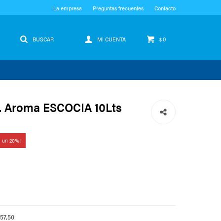
La empresa
Preguntas frecuentes
Contacto
0
$
. Aroma ESCOCIA 10Lts
20
157,50