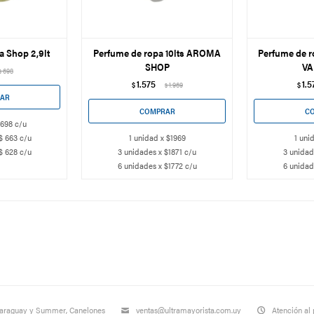
a Shop 2,9lt
Perfume de ropa 10lts AROMA
Perfume de 
SHOP
VA
698
$
1.575
1.5
$
1.969
$
$
 698 c/u
$ 663 c/u
1 unidad x $1969
1 uni
$ 628 c/u
3 unidades x $1871 c/u
3 unidad
6 unidades x $1772 c/u
6 unidad
Paraguay y Summer, Canelones
ventas@ultramayorista.com.uy
Atención al 