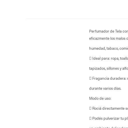
Perfumador de Tela con 
eficazmente los malos o
humedad, tabaco, comid
 Ideal para: ropa, toal
tapizados, sillones y al
 Fragancia duradera:
durante varios días.
Modo de uso:
 Rociá directamente so
 Podés pulverizar tu 