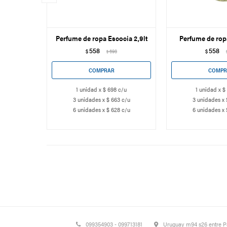
Perfume de ropa Escocia 2,9lt
Perfume de rop
558
558
$
698
$
$
1 unidad x $ 698 c/u
1 unidad x $
3 unidades x $ 663 c/u
3 unidades x 
6 unidades x $ 628 c/u
6 unidades x 
099354903 - 099713181
Uruguay m94 s26 entre 