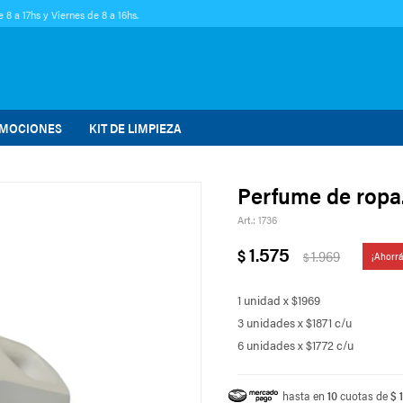
 8 a 17hs y Viernes de 8 a 16hs.
MOCIONES
KIT DE LIMPIEZA
Perfume de ropa
1736
1.575
$
1.969
$
1 unidad x $1969
3 unidades x $1871 c/u
6 unidades x $1772 c/u
hasta en
10
cuotas de
$ 