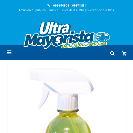
099354903 - 099713181
Atención al público: Lunes a Jueves de 8 a 17hs y Viernes de 8 a 16hs.
