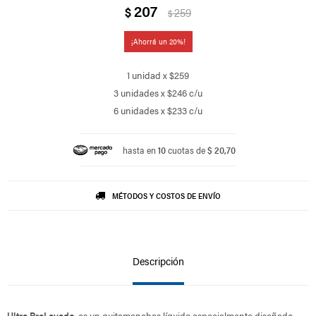
207
$
259
$
20
1 unidad x $259
3 unidades x $246 c/u
6 unidades x $233 c/u
hasta en
10
cuotas de
$ 20,70
MÉTODOS Y COSTOS DE ENVÍO
Descripción
Ultra PreLavado
, es un quitamanchas líquido especialmente diseñado