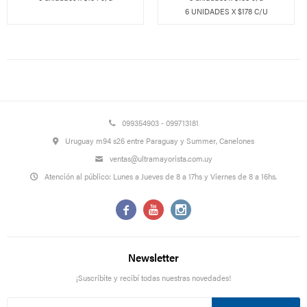
6 UNIDADES X $178 C/U
099354903 - 099713181
Uruguay m94 s26 entre Paraguay y Summer, Canelones
ventas@ultramayorista.com.uy
Atención al público: Lunes a Jueves de 8 a 17hs y Viernes de 8 a 16hs.



Newsletter
¡Suscribite y recibí todas nuestras novedades!