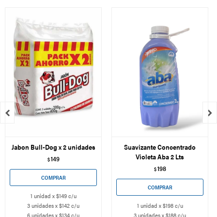


Jabon Bull-Dog x 2 unidades
Suavizante Concentrado
Violeta Aba 2 Lts
149
$
198
$
1 unidad x $149 c/u
3 unidades x $142 c/u
1 unidad x $198 c/u
6 unidades x $134 c/u
3 unidades x $188 c/u