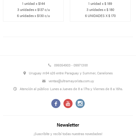
1 unidad x $144
1 unidad x $ 189
3 unidades x $137 c/u
3 unidades x $ 180
6 unidades x $130 c/u
6 UNIDADES X $ 170
099354903 - 099713181
Uruguay m94 s26 entre Paraguay y Summer, Canelones
ventas@ultramayorista.com.uy
Atención al público: Lunes a Jueves de 8 a 17hs y Viernes de 8 a 16hs.



Newsletter
¡Suscribite y recibí todas nuestras novedades!