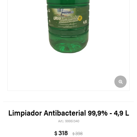
Limpiador Antibacterial 99,9% - 4,9 L
99951340
318
$
398
$