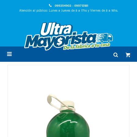
099354903 - 099713181
Atención al público: Lunes a Jueves de 8 a 17hs y Viernes de 8 a 16hs.
