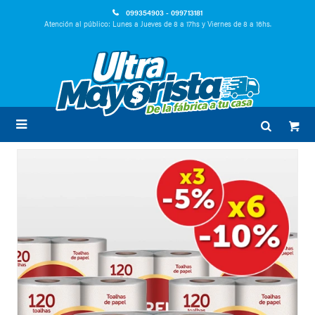
099354903 - 099713181
Atención al público: Lunes a Jueves de 8 a 17hs y Viernes de 8 a 16hs.
