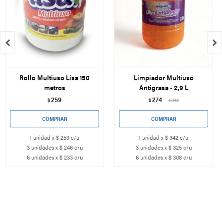


Rollo Multiuso Lisa 150
Limpiador Multiuso
metros
Antigrasa - 2,9 L
259
274
$
$
342
$
1 unidad x $ 259 c/u
1 unidad x $ 342 c/u
3 unidades x $ 246 c/u
3 unidades x $ 325 c/u
6 unidades x $ 233 c/u
6 unidades x $ 308 c/u