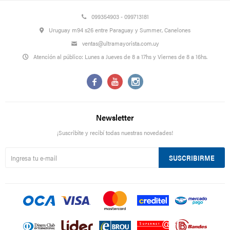
099354903 - 099713181
Uruguay m94 s26 entre Paraguay y Summer, Canelones
ventas@ultramayorista.com.uy
Atención al público: Lunes a Jueves de 8 a 17hs y Viernes de 8 a 16hs.



Newsletter
¡Suscribite y recibí todas nuestras novedades!
SUSCRIBIRME