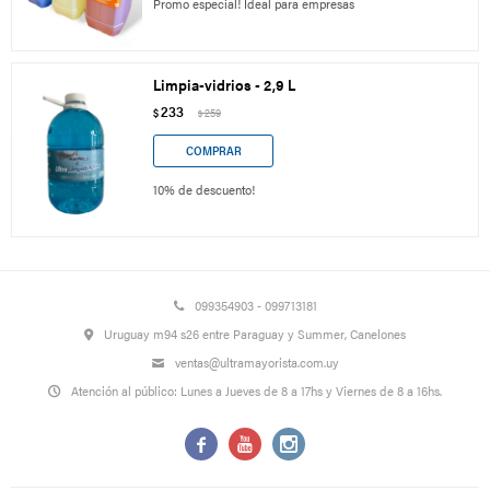
Promo especial! Ideal para empresas
Limpia-vidrios - 2,9 L
233
$
259
$
10% de descuento!
099354903 - 099713181
Uruguay m94 s26 entre Paraguay y Summer, Canelones
ventas@ultramayorista.com.uy
Atención al público: Lunes a Jueves de 8 a 17hs y Viernes de 8 a 16hs.


