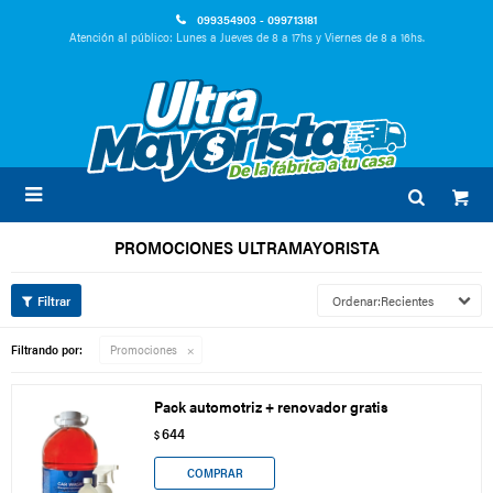
099354903 - 099713181
Atención al público: Lunes a Jueves de 8 a 17hs y Viernes de 8 a 16hs.

PROMOCIONES ULTRAMAYORISTA
Recientes
Filtrando por:
Promociones
Pack automotriz + renovador gratis
644
$