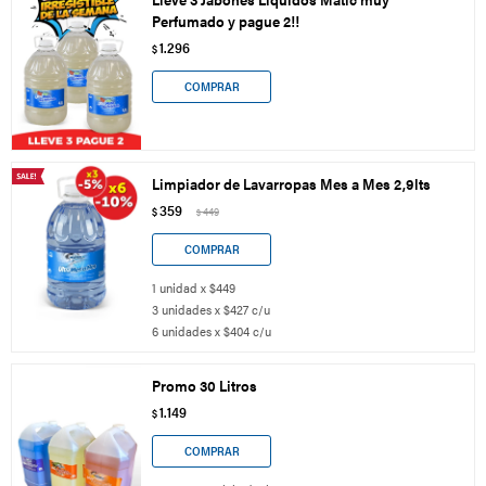
Perfumado y pague 2!!
1.296
$
Limpiador de Lavarropas Mes a Mes 2,9lts
359
$
449
$
1 unidad x $449
3 unidades x $427 c/u
6 unidades x $404 c/u
Promo 30 Litros
1.149
$