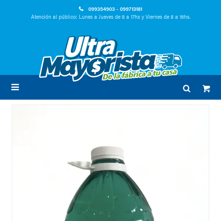
099354903 - 099713181
Atención al público: Lunes a Jueves de 8 a 17hs y Viernes de 8 a 16hs.
