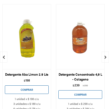


Detergente Aba Limon 2.9 Lts
Detergente Concentrado 4,9 L
- Colageno
198
$
239
$
299
$
1 unidad x $ 198 c/u
3 unidades x $ 189 c/u
1 unidad x $ 299 c/u
6 unidades x $ 179 c/u
3 unidades x $ 284 c/u