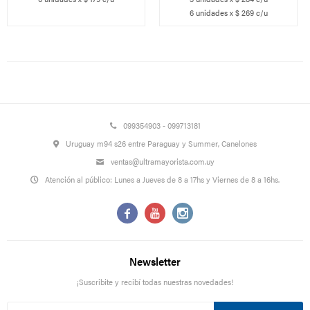
6 unidades x $ 269 c/u
099354903 - 099713181
Uruguay m94 s26 entre Paraguay y Summer, Canelones
ventas@ultramayorista.com.uy
Atención al público: Lunes a Jueves de 8 a 17hs y Viernes de 8 a 16hs.



Newsletter
¡Suscribite y recibí todas nuestras novedades!