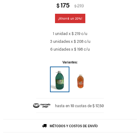
175
$
219
$
20
1 unidad x $ 219 c/u
3 unidades x $ 208 c/u
6 unidades x $ 198 c/u
Variantes:
hasta en
10
cuotas de
$ 17,50
MÉTODOS Y COSTOS DE ENVÍO