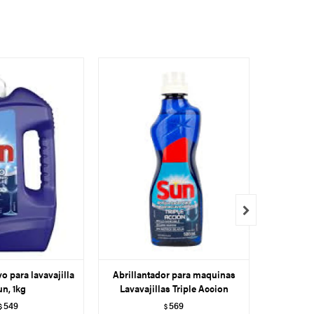

o para lavavajilla
Abrillantador para maquinas
Pasti
n, 1kg
Lavavajillas Triple Accion
Lava
549
569
$
$