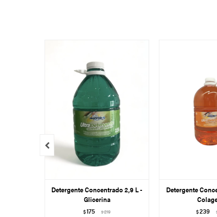

Detergente Concentrado 2,9 L -
Detergente Conce
Glicerina
Colag
175
239
$
219
$
$