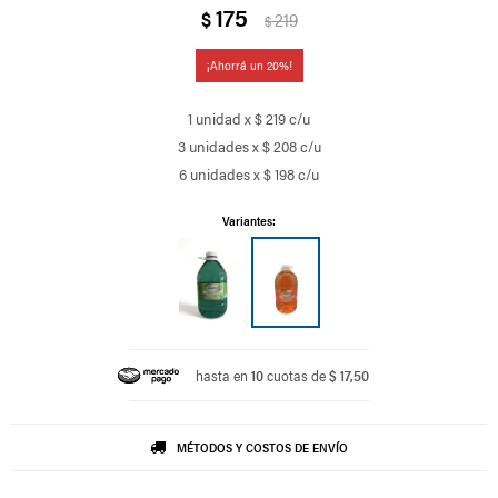
175
$
219
$
20
1 unidad x $ 219 c/u
3 unidades x $ 208 c/u
6 unidades x $ 198 c/u
Variantes:
hasta en
10
cuotas de
$ 17,50
MÉTODOS Y COSTOS DE ENVÍO