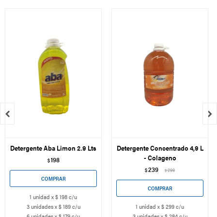


Detergente Aba Limon 2.9 Lts
Detergente Concentrado 4,9 L
- Colageno
198
$
239
$
299
$
1 unidad x $ 198 c/u
3 unidades x $ 189 c/u
1 unidad x $ 299 c/u
6 unidades x $ 179 c/u
3 unidades x $ 284 c/u