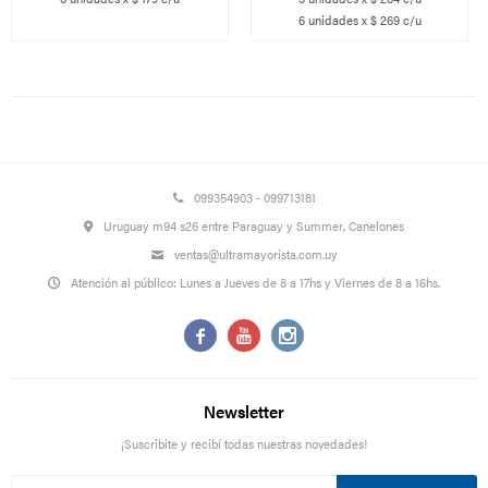
6 unidades x $ 269 c/u
099354903 - 099713181
Uruguay m94 s26 entre Paraguay y Summer, Canelones
ventas@ultramayorista.com.uy
Atención al público: Lunes a Jueves de 8 a 17hs y Viernes de 8 a 16hs.



Newsletter
¡Suscribite y recibí todas nuestras novedades!