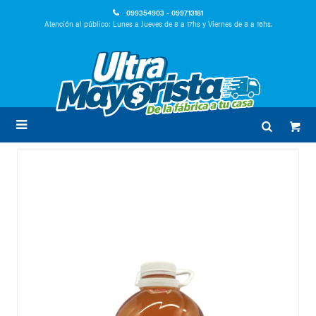
099354903 - 099713181
Atención al público: Lunes a Jueves de 8 a 17hs y Viernes de 8 a 16hs.
