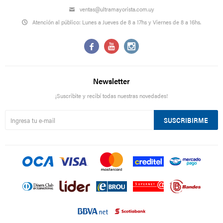
ventas@ultramayorista.com.uy
Atención al público: Lunes a Jueves de 8 a 17hs y Viernes de 8 a 16hs.



Newsletter
¡Suscribite y recibí todas nuestras novedades!
SUSCRIBIRME