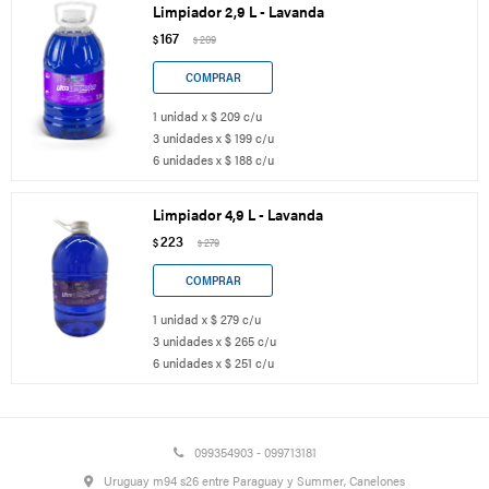
Limpiador 2,9 L - Lavanda
167
$
209
$
1 unidad x $ 209 c/u
3 unidades x $ 199 c/u
6 unidades x $ 188 c/u
Limpiador 4,9 L - Lavanda
223
$
279
$
1 unidad x $ 279 c/u
3 unidades x $ 265 c/u
6 unidades x $ 251 c/u
099354903 - 099713181
Uruguay m94 s26 entre Paraguay y Summer, Canelones