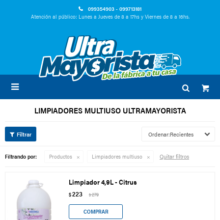
099354903 - 099713181
Atención al público: Lunes a Jueves de 8 a 17hs y Viernes de 8 a 16hs.

LIMPIADORES MULTIUSO ULTRAMAYORISTA
Recientes
Quitar filtros
Filtrando por:
Productos
Limpiadores multiuso
Limpiador 4,9L - Citrus
223
$
279
$