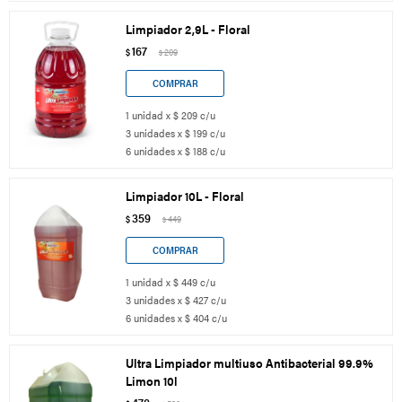
Limpiador 2,9L - Floral
167
$
209
$
1 unidad x $ 209 c/u
3 unidades x $ 199 c/u
6 unidades x $ 188 c/u
Limpiador 10L - Floral
359
$
449
$
1 unidad x $ 449 c/u
3 unidades x $ 427 c/u
6 unidades x $ 404 c/u
Ultra Limpiador multiuso Antibacterial 99.9%
Limon 10l