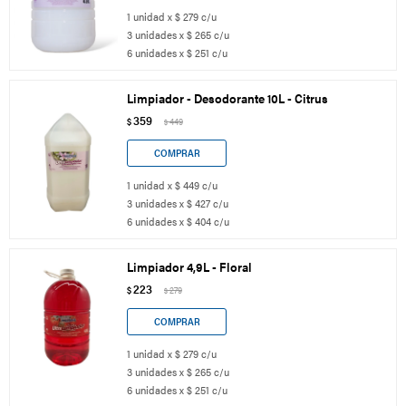
1 unidad x $ 279 c/u
3 unidades x $ 265 c/u
6 unidades x $ 251 c/u
Limpiador - Desodorante 10L - Citrus
359
$
449
$
1 unidad x $ 449 c/u
3 unidades x $ 427 c/u
6 unidades x $ 404 c/u
Limpiador 4,9L - Floral
223
$
279
$
1 unidad x $ 279 c/u
3 unidades x $ 265 c/u
6 unidades x $ 251 c/u