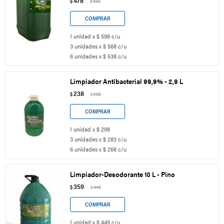
478
$
598
$
1 unidad x $ 598 c/u
3 unidades x $ 568 c/u
6 unidades x $ 538 c/u
Limpiador Antibacterial 99,9% - 2,9 L
238
$
298
$
1 unidad x $ 298
3 unidades x $ 283 c/u
6 unidades x $ 268 c/u
Limpiador-Desodorante 10 L - Pino
359
$
449
$
1 unidad x $ 449 c/u