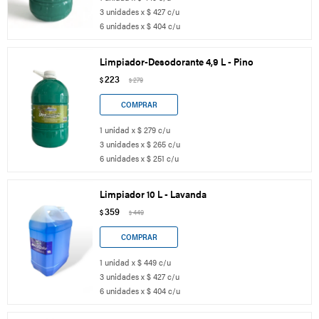
3 unidades x $ 427 c/u
6 unidades x $ 404 c/u
Limpiador-Desodorante 4,9 L - Pino
223
$
279
$
1 unidad x $ 279 c/u
3 unidades x $ 265 c/u
6 unidades x $ 251 c/u
Limpiador 10 L - Lavanda
359
$
449
$
1 unidad x $ 449 c/u
3 unidades x $ 427 c/u
6 unidades x $ 404 c/u