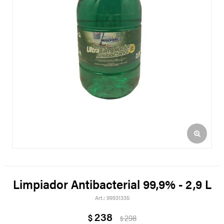
Limpiador Antibacterial 99,9% - 2,9 L
99931335
238
$
298
$