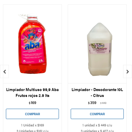


Limpiador Multiuso 99,9 Aba
Limpiador - Desodorante 10L
Frutos rojos 2.9 lts
- Citrus
169
359
$
$
449
$
1 Unidad x $169
1 unidad x $ 449 c/u
3 Unidades x $161 c/u
3 unidades x $ 427 c/u