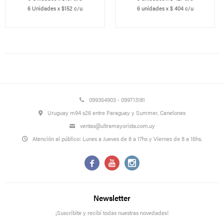
6 Unidades x $152 c/u
6 unidades x $ 404 c/u
099354903 - 099713181
Uruguay m94 s26 entre Paraguay y Summer, Canelones
ventas@ultramayorista.com.uy
Atención al público: Lunes a Jueves de 8 a 17hs y Viernes de 8 a 16hs.



Newsletter
¡Suscribite y recibí todas nuestras novedades!