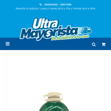
099354903 - 099713181
Atención al público: Lunes a Jueves de 8 a 17hs y Viernes de 8 a 16hs.
