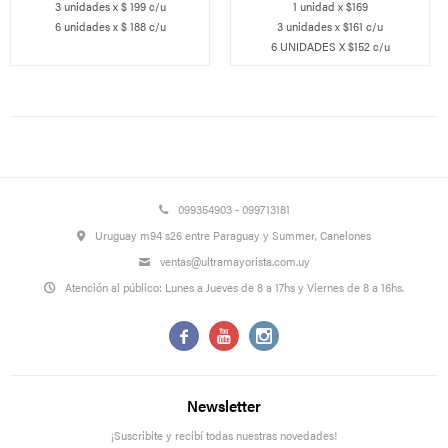
3 unidades x $ 199 c/u
1 unidad x $169
6 unidades x $ 188 c/u
3 unidades x $161 c/u
6 UNIDADES X $152 c/u
099354903 - 099713181
Uruguay m94 s26 entre Paraguay y Summer, Canelones
ventas@ultramayorista.com.uy
Atención al público: Lunes a Jueves de 8 a 17hs y Viernes de 8 a 16hs.



Newsletter
¡Suscribite y recibí todas nuestras novedades!