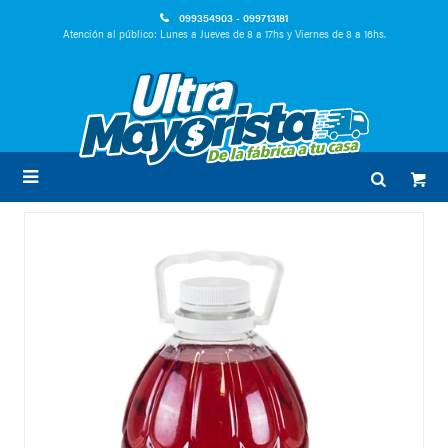
099354903 - 099713181
Atención al público: Lunes a Jueves de 8 a 17hs y Viernes de 8 a 16hs.
