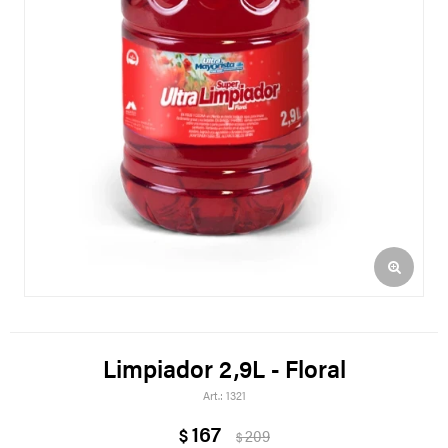
Limpiador 2,9L - Floral
1321
167
$
209
$