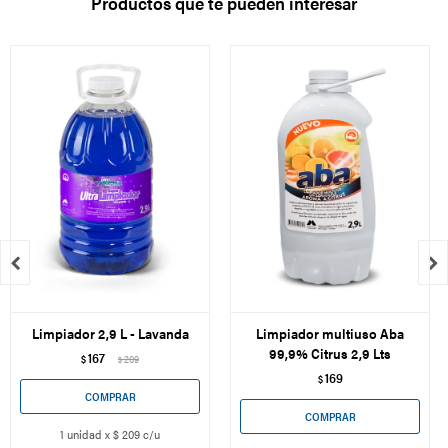
Productos que te pueden interesar


Limpiador 2,9 L - Lavanda
Limpiador multiuso Aba
99,9% Citrus 2,9 Lts
167
$
209
$
169
$
1 unidad x $ 209 c/u