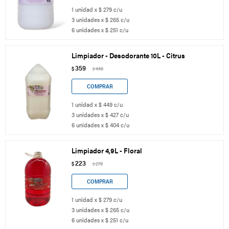
1 unidad x $ 279 c/u
3 unidades x $ 265 c/u
6 unidades x $ 251 c/u
Limpiador - Desodorante 10L - Citrus
359
$
449
$
1 unidad x $ 449 c/u
3 unidades x $ 427 c/u
6 unidades x $ 404 c/u
Limpiador 4,9L - Floral
223
$
279
$
1 unidad x $ 279 c/u
3 unidades x $ 265 c/u
6 unidades x $ 251 c/u