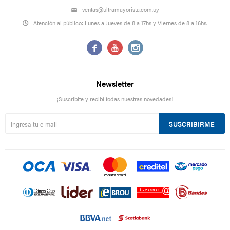
ventas@ultramayorista.com.uy
Atención al público: Lunes a Jueves de 8 a 17hs y Viernes de 8 a 16hs.



Newsletter
¡Suscribite y recibí todas nuestras novedades!
SUSCRIBIRME