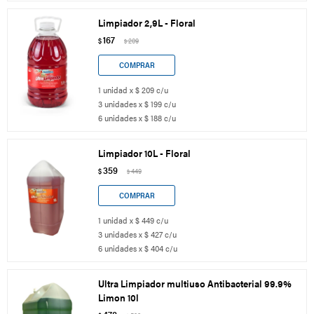
Limpiador 2,9L - Floral
167
$
209
$
1 unidad x $ 209 c/u
3 unidades x $ 199 c/u
6 unidades x $ 188 c/u
Limpiador 10L - Floral
359
$
449
$
1 unidad x $ 449 c/u
3 unidades x $ 427 c/u
6 unidades x $ 404 c/u
Ultra Limpiador multiuso Antibacterial 99.9%
Limon 10l