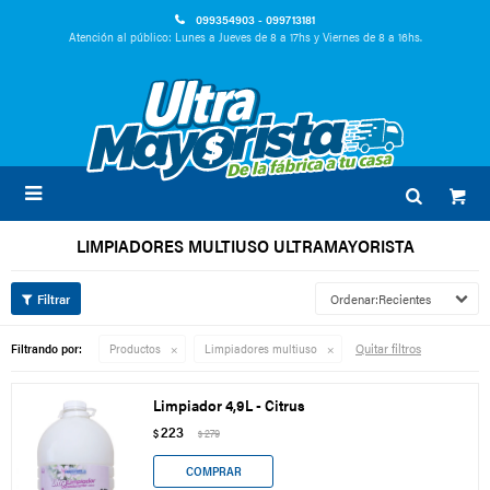
099354903 - 099713181
Atención al público: Lunes a Jueves de 8 a 17hs y Viernes de 8 a 16hs.

LIMPIADORES MULTIUSO ULTRAMAYORISTA
Recientes
Quitar filtros
Filtrando por:
Productos
Limpiadores multiuso
Limpiador 4,9L - Citrus
223
$
279
$