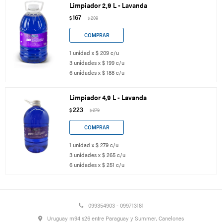
Limpiador 2,9 L - Lavanda
167
$
209
$
1 unidad x $ 209 c/u
3 unidades x $ 199 c/u
6 unidades x $ 188 c/u
Limpiador 4,9 L - Lavanda
223
$
279
$
1 unidad x $ 279 c/u
3 unidades x $ 265 c/u
6 unidades x $ 251 c/u
099354903 - 099713181
Uruguay m94 s26 entre Paraguay y Summer, Canelones