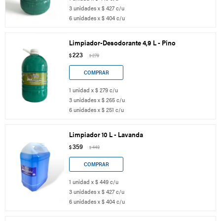
3 unidades x $ 427 c/u
6 unidades x $ 404 c/u
Limpiador-Desodorante 4,9 L - Pino
223
$
279
$
1 unidad x $ 279 c/u
3 unidades x $ 265 c/u
6 unidades x $ 251 c/u
Limpiador 10 L - Lavanda
359
$
449
$
1 unidad x $ 449 c/u
3 unidades x $ 427 c/u
6 unidades x $ 404 c/u