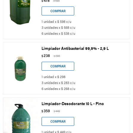
478
$
598
$
1 unidad x $ 598 c/u
3 unidades x $ 568 c/u
6 unidades x $ 538 c/u
Limpiador Antibacterial 99,9% - 2,9 L
238
$
298
$
1 unidad x $ 298
3 unidades x $ 283 c/u
6 unidades x $ 268 c/u
Limpiador-Desodorante 10 L - Pino
359
$
449
$
1 unidad x $ 449 c/u