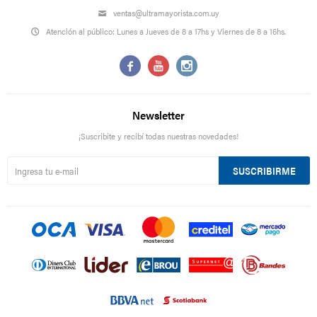
ventas@ultramayorista.com.uy
Atención al público: Lunes a Jueves de 8 a 17hs y Viernes de 8 a 16hs.



Newsletter
¡Suscribite y recibí todas nuestras novedades!
SUSCRIBIRME