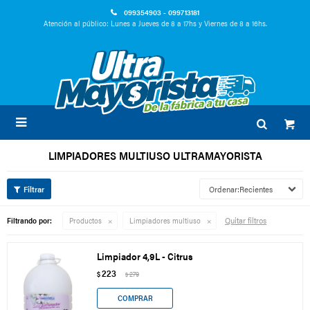
099354903 - 099713181
Atención al público: Lunes a Jueves de 8 a 17hs y Viernes de 8 a 16hs.

LIMPIADORES MULTIUSO ULTRAMAYORISTA
Recientes
Quitar filtros
Filtrando por:
Productos
Limpiadores multiuso
Limpiador 4,9L - Citrus
223
$
279
$