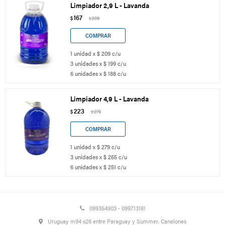
Limpiador 2,9 L - Lavanda
167
$
209
$
1 unidad x $ 209 c/u
3 unidades x $ 199 c/u
6 unidades x $ 188 c/u
Limpiador 4,9 L - Lavanda
223
$
279
$
1 unidad x $ 279 c/u
3 unidades x $ 265 c/u
6 unidades x $ 251 c/u
099354903 - 099713181
Uruguay m94 s26 entre Paraguay y Summer, Canelones