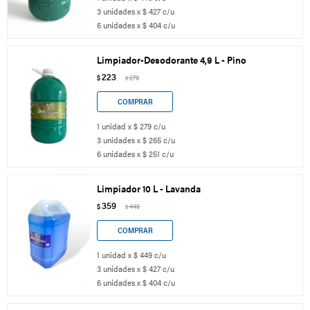
3 unidades x $ 427 c/u
6 unidades x $ 404 c/u
Limpiador-Desodorante 4,9 L - Pino
223
$
279
$
1 unidad x $ 279 c/u
3 unidades x $ 265 c/u
6 unidades x $ 251 c/u
Limpiador 10 L - Lavanda
359
$
449
$
1 unidad x $ 449 c/u
3 unidades x $ 427 c/u
6 unidades x $ 404 c/u