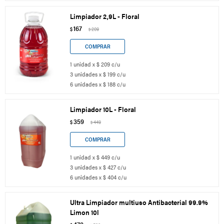
Limpiador 2,9L - Floral
167
$
209
$
1 unidad x $ 209 c/u
3 unidades x $ 199 c/u
6 unidades x $ 188 c/u
Limpiador 10L - Floral
359
$
449
$
1 unidad x $ 449 c/u
3 unidades x $ 427 c/u
6 unidades x $ 404 c/u
Ultra Limpiador multiuso Antibacterial 99.9%
Limon 10l