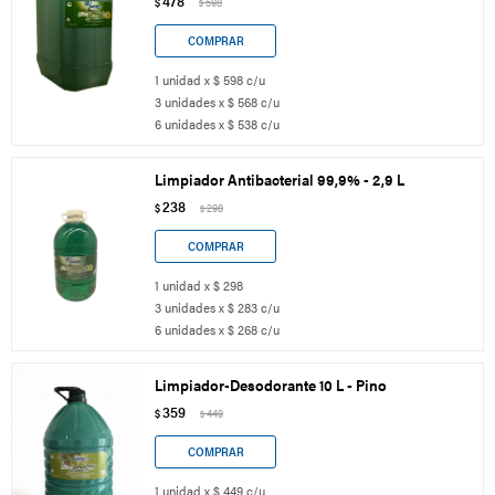
478
$
598
$
1 unidad x $ 598 c/u
3 unidades x $ 568 c/u
6 unidades x $ 538 c/u
Limpiador Antibacterial 99,9% - 2,9 L
238
$
298
$
1 unidad x $ 298
3 unidades x $ 283 c/u
6 unidades x $ 268 c/u
Limpiador-Desodorante 10 L - Pino
359
$
449
$
1 unidad x $ 449 c/u