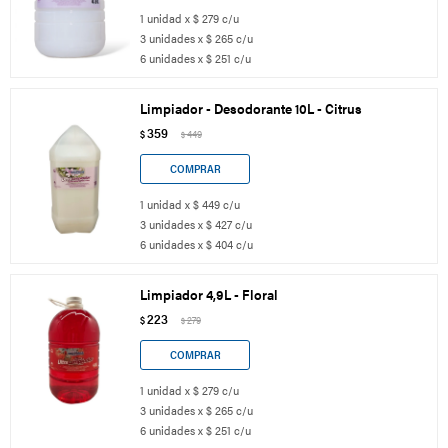
1 unidad x $ 279 c/u
3 unidades x $ 265 c/u
6 unidades x $ 251 c/u
Limpiador - Desodorante 10L - Citrus
359
$
449
$
1 unidad x $ 449 c/u
3 unidades x $ 427 c/u
6 unidades x $ 404 c/u
Limpiador 4,9L - Floral
223
$
279
$
1 unidad x $ 279 c/u
3 unidades x $ 265 c/u
6 unidades x $ 251 c/u