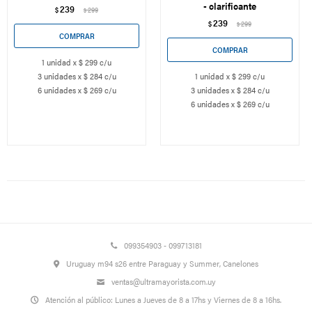
- clarificante
239
$
299
$
239
$
299
$
1 unidad x $ 299 c/u
3 unidades x $ 284 c/u
1 unidad x $ 299 c/u
6 unidades x $ 269 c/u
3 unidades x $ 284 c/u
6 unidades x $ 269 c/u
099354903 - 099713181
Uruguay m94 s26 entre Paraguay y Summer, Canelones
ventas@ultramayorista.com.uy
Atención al público: Lunes a Jueves de 8 a 17hs y Viernes de 8 a 16hs.