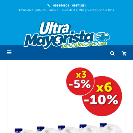
099354903 - 099713181
Atención al público: Lunes a Jueves de 8 a 17hs y Viernes de 8 a 16hs.
