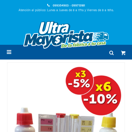
099354903 - 099713181
Atención al público: Lunes a Jueves de 8 a 17hs y Viernes de 8 a 16hs.
