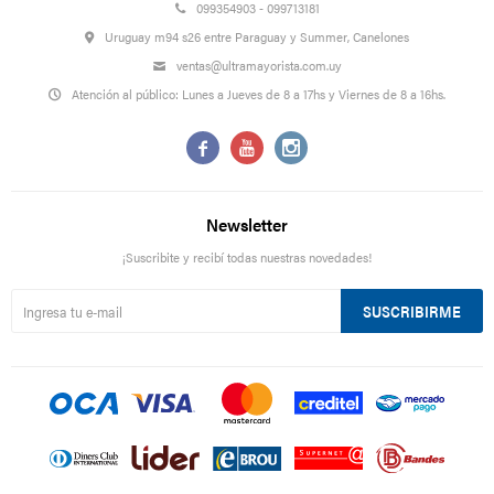
099354903 - 099713181
Uruguay m94 s26 entre Paraguay y Summer, Canelones
ventas@ultramayorista.com.uy
Atención al público: Lunes a Jueves de 8 a 17hs y Viernes de 8 a 16hs.



Newsletter
¡Suscribite y recibí todas nuestras novedades!
SUSCRIBIRME