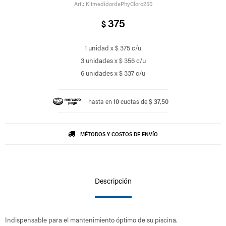
KitmedidordePhyCloro250
375
$
1 unidad x $ 375 c/u
3 unidades x $ 356 c/u
6 unidades x $ 337 c/u
hasta en
10
cuotas de
$ 37,50
MÉTODOS Y COSTOS DE ENVÍO
Descripción
Indispensable para el mantenimiento óptimo de su piscina.