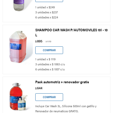
1 unidad x $249
3 unidades x $237
6 unidades x $224
SHAMPOO CAR WASH P/AUTOMOVILES 10l - 10
L
895
$
1.119
$
1 unidad x $ 1119
3 unidades x $ 1063 c/u
6 unidades x $ 1007 c/u
Pack automotriz + renovador gratis
644
$
Incluye Car Wash 3L, Silicona 500ml con gatillo y
Renovador de neumaticos GRATIS.