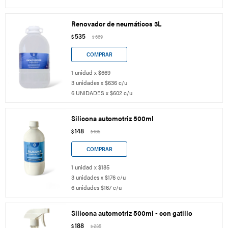
Renovador de neumáticos 3L
535
$
669
$
1 unidad x $669
3 unidades x $636 c/u
6 UNIDADES x $602 c/u
Silicona automotriz 500ml
148
$
185
$
1 unidad x $185
3 unidades x $176 c/u
6 unidades $167 c/u
Silicona automotriz 500ml - con gatillo
188
$
235
$