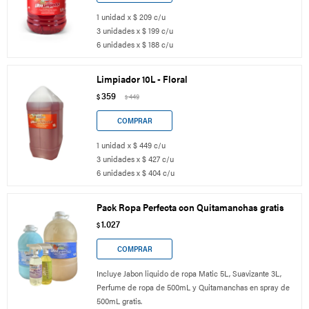
1 unidad x $ 209 c/u
3 unidades x $ 199 c/u
6 unidades x $ 188 c/u
Limpiador 10L - Floral
359
$
449
$
1 unidad x $ 449 c/u
3 unidades x $ 427 c/u
6 unidades x $ 404 c/u
Pack Ropa Perfecta con Quitamanchas gratis
1.027
$
Incluye Jabon liquido de ropa Matic 5L, Suavizante 3L,
Perfume de ropa de 500mL y Quitamanchas en spray de
500mL gratis.