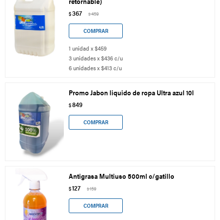
retornable)
367
$
459
$
1 unidad x $459
3 unidades x $436 c/u
6 unidades x $413 c/u
Promo Jabon liquido de ropa Ultra azul 10l
849
$
Antigrasa Multiuso 500ml c/gatillo
127
$
159
$