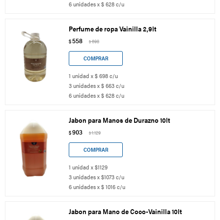
6 unidades x $ 628 c/u
Perfume de ropa Vainilla 2,9lt
558
$
698
$
1 unidad x $ 698 c/u
3 unidades x $ 663 c/u
6 unidades x $ 628 c/u
Jabon para Manos de Durazno 10lt
903
$
1.129
$
1 unidad x $1129
3 unidades x $1073 c/u
6 unidades x $ 1016 c/u
Jabon para Mano de Coco-Vainilla 10lt