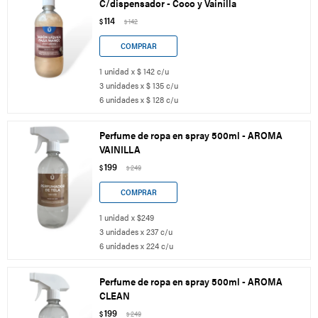
C/dispensador - Coco y Vainilla
114
$
142
$
1 unidad x $ 142 c/u
3 unidades x $ 135 c/u
6 unidades x $ 128 c/u
Perfume de ropa en spray 500ml - AROMA
VAINILLA
199
$
249
$
1 unidad x $249
3 unidades x 237 c/u
6 unidades x 224 c/u
Perfume de ropa en spray 500ml - AROMA
CLEAN
199
$
249
$