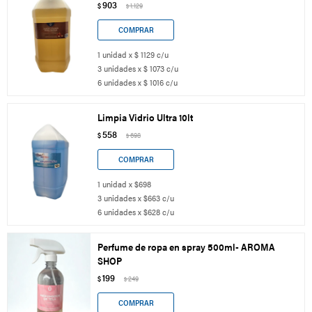
903
$
1.129
$
1 unidad x $ 1129 c/u
3 unidades x $ 1073 c/u
6 unidades x $ 1016 c/u
Limpia Vidrio Ultra 10lt
558
$
698
$
1 unidad x $698
3 unidades x $663 c/u
6 unidades x $628 c/u
Perfume de ropa en spray 500ml- AROMA
SHOP
199
$
249
$