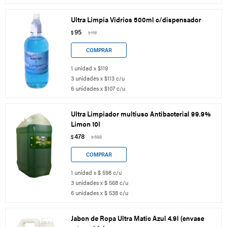
Ultra Limpia Vidrios 500ml c/dispensador
95
$
119
$
1 unidad x $119
3 unidades x $113 c/u
6 unidades x $107 c/u
Ultra Limpiador multiuso Antibacterial 99.9%
Limon 10l
478
$
598
$
1 unidad x $ 598 c/u
3 unidades x $ 568 c/u
6 unidades x $ 538 c/u
Jabon de Ropa Ultra Matic Azul 4.9l (envase