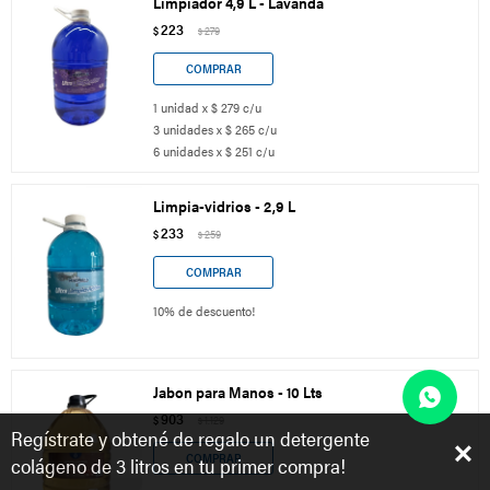
Limpiador 4,9 L - Lavanda
223
$
279
$
1 unidad x $ 279 c/u
3 unidades x $ 265 c/u
6 unidades x $ 251 c/u
Limpia-vidrios - 2,9 L
233
$
259
$
10% de descuento!
Jabon para Manos - 10 Lts
903
$
1.129
$
Regístrate y obtené de regalo un detergente
colágeno de 3 litros en tu primer compra!