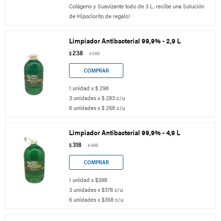
Colágeno y Suavizante todo de 3 L, recibe una Solución
de Hipoclorito de regalo!
Limpiador Antibacterial 99,9% - 2,9 L
238
$
298
$
1 unidad x $ 298
3 unidades x $ 283 c/u
6 unidades x $ 268 c/u
Limpiador Antibacterial 99,9% - 4,9 L
318
$
398
$
1 unidad x $398
3 unidades x $378 c/u
6 unidades x $358 c/u