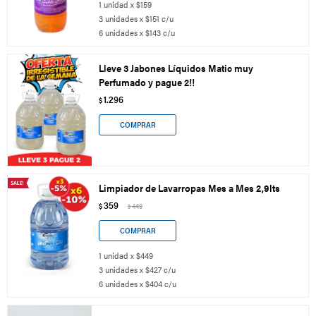
1 unidad x $159
3 unidades x $151 c/u
6 unidades x $143 c/u
Lleve 3 Jabones Líquidos Matic muy
Perfumado y pague 2!!
1.296
$
Limpiador de Lavarropas Mes a Mes 2,9lts
359
$
449
$
1 unidad x $449
3 unidades x $427 c/u
6 unidades x $404 c/u