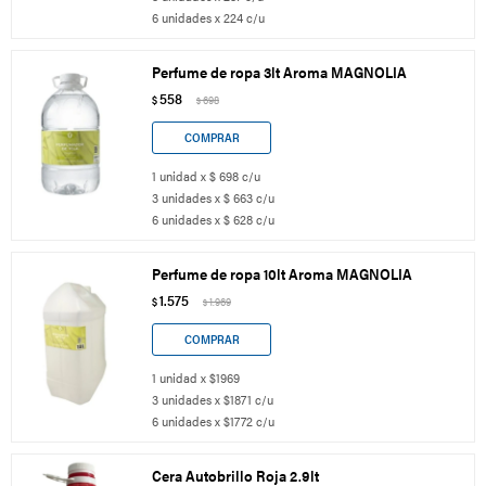
6 unidades x 224 c/u
Perfume de ropa 3lt Aroma MAGNOLIA
558
$
698
$
1 unidad x $ 698 c/u
3 unidades x $ 663 c/u
6 unidades x $ 628 c/u
Perfume de ropa 10lt Aroma MAGNOLIA
1.575
$
1.969
$
1 unidad x $1969
3 unidades x $1871 c/u
6 unidades x $1772 c/u
Cera Autobrillo Roja 2.9lt