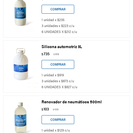
1 unidad x $235
3 unidades x $223 c/u
6 UNIDADES X $212 c/u
Silicona automotriz 3L
735
$
919
$
1 unidad x $919
3 unidades x $873 c/u
6 UNIDADES X $827 c/u
Renovador de neumáticos 500ml
103
$
129
$
1 unidad x $129 c/u