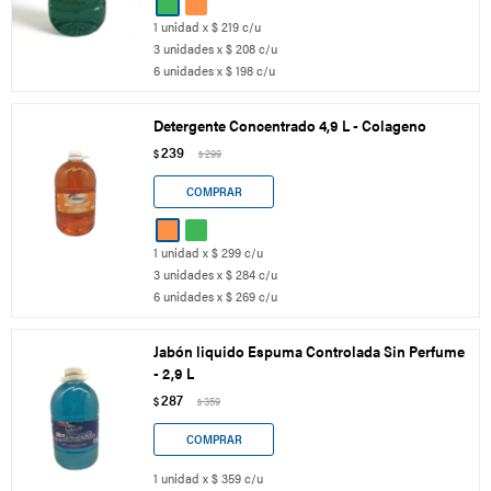
1 unidad x $ 219 c/u
3 unidades x $ 208 c/u
6 unidades x $ 198 c/u
Detergente Concentrado 4,9 L - Colageno
239
$
299
$
1 unidad x $ 299 c/u
3 unidades x $ 284 c/u
6 unidades x $ 269 c/u
Jabón liquido Espuma Controlada Sin Perfume
- 2,9 L
287
$
359
$
1 unidad x $ 359 c/u