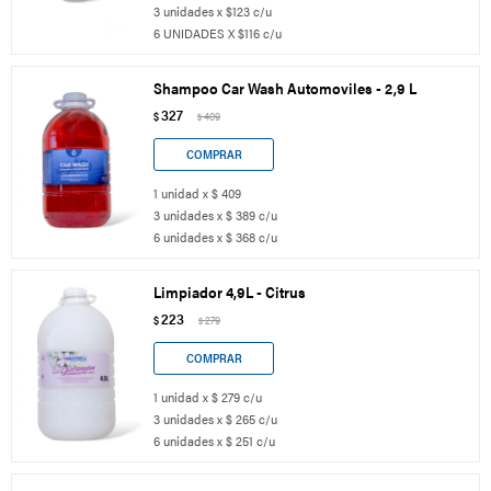
3 unidades x $123 c/u
6 UNIDADES X $116 c/u
Shampoo Car Wash Automoviles - 2,9 L
327
$
409
$
1 unidad x $ 409
3 unidades x $ 389 c/u
6 unidades x $ 368 c/u
Limpiador 4,9L - Citrus
223
$
279
$
1 unidad x $ 279 c/u
3 unidades x $ 265 c/u
6 unidades x $ 251 c/u