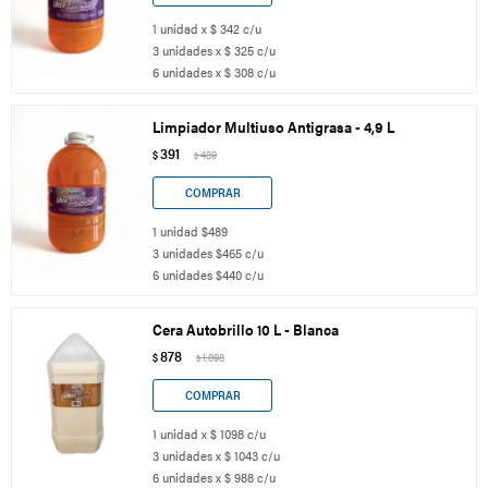
1 unidad x $ 342 c/u
3 unidades x $ 325 c/u
6 unidades x $ 308 c/u
Limpiador Multiuso Antigrasa - 4,9 L
391
$
489
$
1 unidad $489
3 unidades $465 c/u
6 unidades $440 c/u
Cera Autobrillo 10 L - Blanca
878
$
1.098
$
1 unidad x $ 1098 c/u
3 unidades x $ 1043 c/u
6 unidades x $ 988 c/u