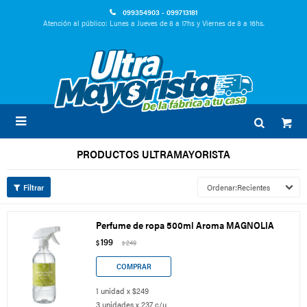
099354903 - 099713181
Atención al público: Lunes a Jueves de 8 a 17hs y Viernes de 8 a 16hs.

PRODUCTOS ULTRAMAYORISTA
Recientes
Perfume de ropa 500ml Aroma MAGNOLIA
199
$
249
$
1 unidad x $249
3 unidades x 237 c/u