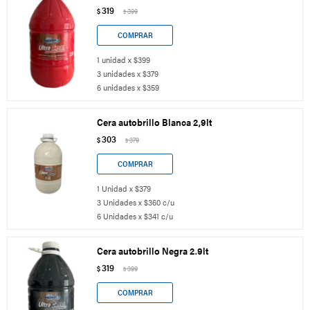
319
$
399
$
1 unidad x $399
3 unidades x $379
6 unidades x $359
Cera autobrillo Blanca 2,9lt
303
$
379
$
1 Unidad x $379
3 Unidades x $360 c/u
6 Unidades x $341 c/u
Cera autobrillo Negra 2.9lt
319
$
399
$