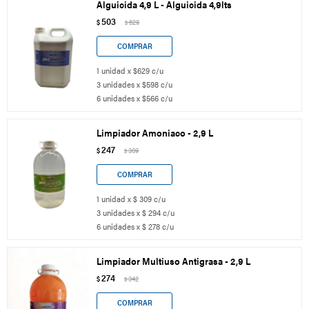
Alguicida 4,9 L - Alguicida 4,9lts
503
$
629
$
1 unidad x $629 c/u
3 unidades x $598 c/u
6 unidades x $566 c/u
Limpiador Amoniaco - 2,9 L
247
$
309
$
1 unidad x $ 309 c/u
3 unidades x $ 294 c/u
6 unidades x $ 278 c/u
Limpiador Multiuso Antigrasa - 2,9 L
274
$
342
$