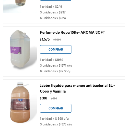
1 unidad x $249
3 unidades x $237
6 unidades x $224
Perfume de Ropa 10lts- AROMA SOFT
1.575
$
1.969
$
1 unidad x $1969
3 unidades x $1871 c/u
6 unidades x $1772 c/u
Jabón liquido para manos antibacterial 3L -
Coco y Vainilla
318
$
398
$
1 unidad x $ 398 c/u
3 unidades x $ 378 c/u