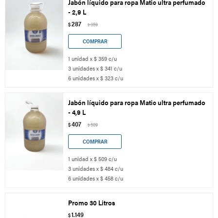
Jabón líquido para ropa Matic ultra perfumado
- 2,9 L
287
$
359
$
1 unidad x $ 359 c/u
3 unidades x $ 341 c/u
6 unidades x $ 323 c/u
Jabón líquido para ropa Matic ultra perfumado
- 4,9 L
407
$
509
$
1 unidad x $ 509 c/u
3 unidades x $ 484 c/u
6 unidades x $ 458 c/u
Promo 30 Litros
1.149
$