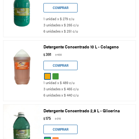
1 unidad x $ 279 c/u
3 unidades x $ 265 c/u
6 unidades x $ 251 c/u
Detergente Concentrado 10 L - Colageno
391
$
489
$
1 unidad x $ 489 c/u
3 unidades x $ 465 c/u
6 unidades x $ 440 c/u
Detergente Concentrado 2,9 L - Glicerina
175
$
219
$