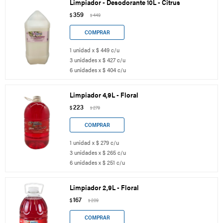
Limpiador - Desodorante 10L - Citrus
359
$
449
$
1 unidad x $ 449 c/u
3 unidades x $ 427 c/u
6 unidades x $ 404 c/u
Limpiador 4,9L - Floral
223
$
279
$
1 unidad x $ 279 c/u
3 unidades x $ 265 c/u
6 unidades x $ 251 c/u
Limpiador 2,9L - Floral
167
$
209
$