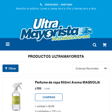
099354903 - 099713181
Atención al público: Lunes a Jueves de 8 a 17hs y Viernes de 8 a 16hs.

PRODUCTOS ULTRAMAYORISTA
Recientes
Perfume de ropa 500ml Aroma MAGNOLIA
199
$
249
$
1 unidad x $249
3 unidades x 237 c/u