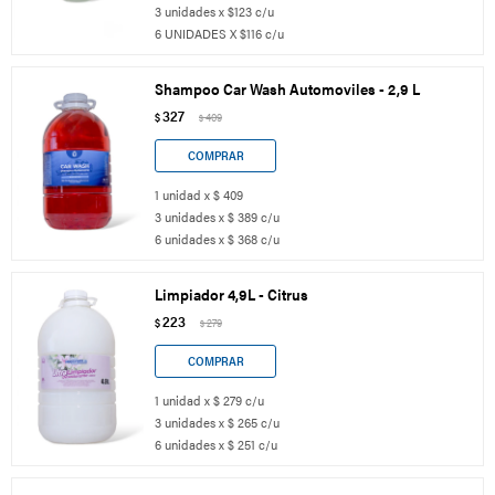
3 unidades x $123 c/u
6 UNIDADES X $116 c/u
Shampoo Car Wash Automoviles - 2,9 L
327
$
409
$
1 unidad x $ 409
3 unidades x $ 389 c/u
6 unidades x $ 368 c/u
Limpiador 4,9L - Citrus
223
$
279
$
1 unidad x $ 279 c/u
3 unidades x $ 265 c/u
6 unidades x $ 251 c/u