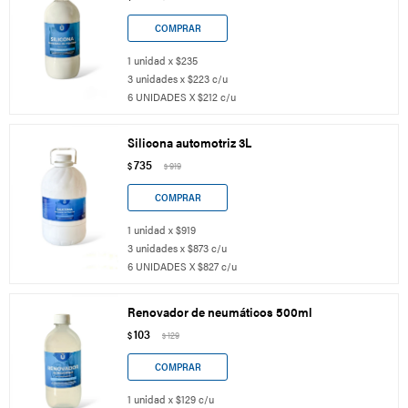
1 unidad x $235
3 unidades x $223 c/u
6 UNIDADES X $212 c/u
Silicona automotriz 3L
735
$
919
$
1 unidad x $919
3 unidades x $873 c/u
6 UNIDADES X $827 c/u
Renovador de neumáticos 500ml
103
$
129
$
1 unidad x $129 c/u