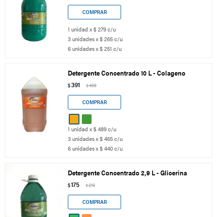
1 unidad x $ 279 c/u
3 unidades x $ 265 c/u
6 unidades x $ 251 c/u
Detergente Concentrado 10 L - Colageno
391
$
489
$
1 unidad x $ 489 c/u
3 unidades x $ 465 c/u
6 unidades x $ 440 c/u
Detergente Concentrado 2,9 L - Glicerina
175
$
219
$