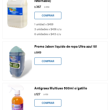
retornable)
367
$
459
$
1 unidad x $459
3 unidades x $436 c/u
6 unidades x $413 c/u
Promo Jabon liquido de ropa Ultra azul 10l
849
$
Antigrasa Multiuso 500ml c/gatillo
127
$
159
$