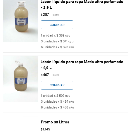
Jabón líquido para ropa Matic ultra perfumado
- 2,9 L
287
$
359
$
1 unidad x $ 359 c/u
3 unidades x $ 341 c/u
6 unidades x $ 323 c/u
Jabón líquido para ropa Matic ultra perfumado
- 4,9 L
407
$
509
$
1 unidad x $ 509 c/u
3 unidades x $ 484 c/u
6 unidades x $ 458 c/u
Promo 30 Litros
1.149
$