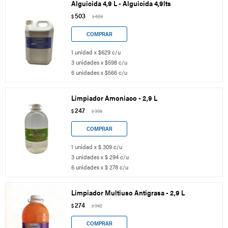
Alguicida 4,9 L - Alguicida 4,9lts
503
$
629
$
1 unidad x $629 c/u
3 unidades x $598 c/u
6 unidades x $566 c/u
Limpiador Amoniaco - 2,9 L
247
$
309
$
1 unidad x $ 309 c/u
3 unidades x $ 294 c/u
6 unidades x $ 278 c/u
Limpiador Multiuso Antigrasa - 2,9 L
274
$
342
$