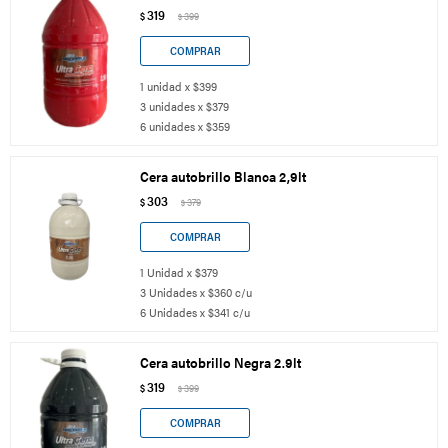
319
$
399
$
1 unidad x $399
3 unidades x $379
6 unidades x $359
Cera autobrillo Blanca 2,9lt
303
$
379
$
1 Unidad x $379
3 Unidades x $360 c/u
6 Unidades x $341 c/u
Cera autobrillo Negra 2.9lt
319
$
399
$