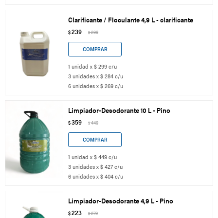
Clarificante / Floculante 4,9 L - clarificante
239
$
299
$
1 unidad x $ 299 c/u
3 unidades x $ 284 c/u
6 unidades x $ 269 c/u
Limpiador-Desodorante 10 L - Pino
359
$
449
$
1 unidad x $ 449 c/u
3 unidades x $ 427 c/u
6 unidades x $ 404 c/u
Limpiador-Desodorante 4,9 L - Pino
223
$
279
$