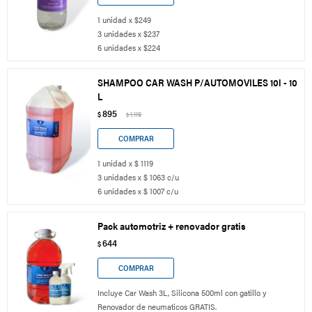
1 unidad x $249
3 unidades x $237
6 unidades x $224
SHAMPOO CAR WASH P/AUTOMOVILES 10l - 10
L
895
$
1.119
$
1 unidad x $ 1119
3 unidades x $ 1063 c/u
6 unidades x $ 1007 c/u
Pack automotriz + renovador gratis
644
$
Incluye Car Wash 3L, Silicona 500ml con gatillo y
Renovador de neumaticos GRATIS.