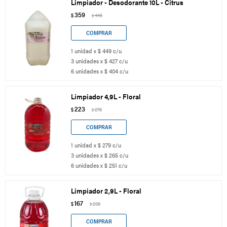
Limpiador - Desodorante 10L - Citrus
359
$
449
$
1 unidad x $ 449 c/u
3 unidades x $ 427 c/u
6 unidades x $ 404 c/u
Limpiador 4,9L - Floral
223
$
279
$
1 unidad x $ 279 c/u
3 unidades x $ 265 c/u
6 unidades x $ 251 c/u
Limpiador 2,9L - Floral
167
$
209
$