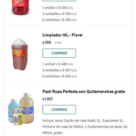
1 unidad x $ 209 c/u
3 unidades x $ 199 c/u
6 unidades x $ 188 c/u
Limpiador 10L - Floral
359
$
449
$
1 unidad x $ 449 c/u
3 unidades x $ 427 c/u
6 unidades x $ 404 c/u
Pack Ropa Perfecta con Quitamanchas gratis
1.027
$
Incluye Jabon liquido de ropa Matic 5L, Suavizante 3L,
Perfume de ropa de 500mL y Quitamanchas en spray de
500mL gratis.