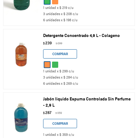
1 unidad x $ 219 c/u
3 unidades x $ 208 c/u
6 unidades x $ 198 c/u
Detergente Concentrado 4,9 L - Colageno
239
$
299
$
1 unidad x $ 299 c/u
3 unidades x $ 284 c/u
6 unidades x $ 269 c/u
Jabón liquido Espuma Controlada Sin Perfume
- 2,9 L
287
$
359
$
1 unidad x $ 359 c/u