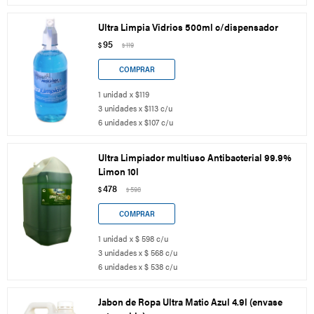
Ultra Limpia Vidrios 500ml c/dispensador
95
$
119
$
1 unidad x $119
3 unidades x $113 c/u
6 unidades x $107 c/u
Ultra Limpiador multiuso Antibacterial 99.9%
Limon 10l
478
$
598
$
1 unidad x $ 598 c/u
3 unidades x $ 568 c/u
6 unidades x $ 538 c/u
Jabon de Ropa Ultra Matic Azul 4.9l (envase