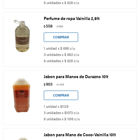
6 unidades x $ 628 c/u
Perfume de ropa Vainilla 2,9lt
558
$
698
$
1 unidad x $ 698 c/u
3 unidades x $ 663 c/u
6 unidades x $ 628 c/u
Jabon para Manos de Durazno 10lt
903
$
1.129
$
1 unidad x $1129
3 unidades x $1073 c/u
6 unidades x $ 1016 c/u
Jabon para Mano de Coco-Vainilla 10lt