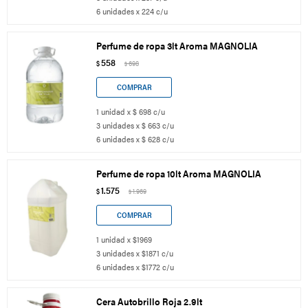
6 unidades x 224 c/u
Perfume de ropa 3lt Aroma MAGNOLIA
558
$
698
$
1 unidad x $ 698 c/u
3 unidades x $ 663 c/u
6 unidades x $ 628 c/u
Perfume de ropa 10lt Aroma MAGNOLIA
1.575
$
1.969
$
1 unidad x $1969
3 unidades x $1871 c/u
6 unidades x $1772 c/u
Cera Autobrillo Roja 2.9lt