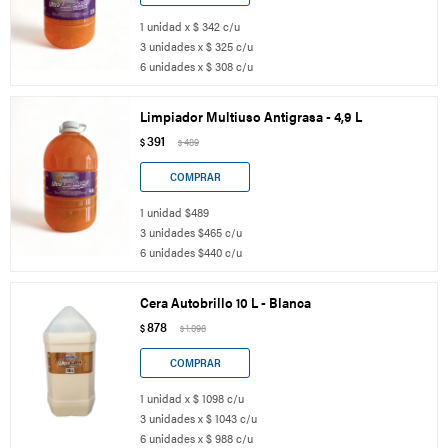
1 unidad x $ 342 c/u
3 unidades x $ 325 c/u
6 unidades x $ 308 c/u
Limpiador Multiuso Antigrasa - 4,9 L
391
$
489
$
1 unidad $489
3 unidades $465 c/u
6 unidades $440 c/u
Cera Autobrillo 10 L - Blanca
878
$
1.098
$
1 unidad x $ 1098 c/u
3 unidades x $ 1043 c/u
6 unidades x $ 988 c/u