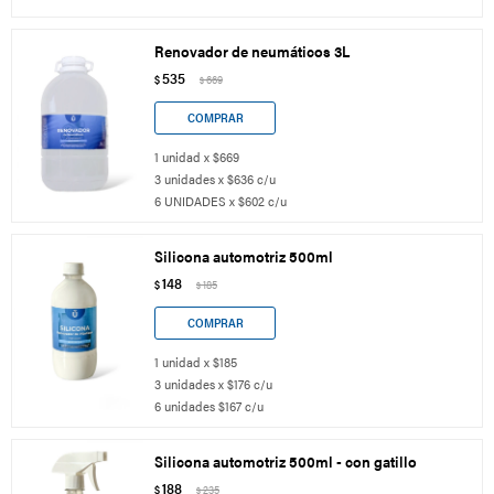
Renovador de neumáticos 3L
535
$
669
$
1 unidad x $669
3 unidades x $636 c/u
6 UNIDADES x $602 c/u
Silicona automotriz 500ml
148
$
185
$
1 unidad x $185
3 unidades x $176 c/u
6 unidades $167 c/u
Silicona automotriz 500ml - con gatillo
188
$
235
$