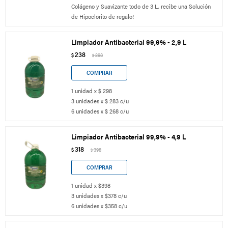
Colágeno y Suavizante todo de 3 L, recibe una Solución
de Hipoclorito de regalo!
Limpiador Antibacterial 99,9% - 2,9 L
238
$
298
$
1 unidad x $ 298
3 unidades x $ 283 c/u
6 unidades x $ 268 c/u
Limpiador Antibacterial 99,9% - 4,9 L
318
$
398
$
1 unidad x $398
3 unidades x $378 c/u
6 unidades x $358 c/u