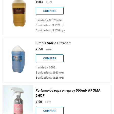
903
$
1.129
$
1 unidad x $ 1129 c/u
3 unidades x $ 1073 c/u
6 unidades x $ 1016 c/u
Limpia Vidrio Ultra 10lt
558
$
698
$
1 unidad x $698
3 unidades x $663 c/u
6 unidades x $628 c/u
Perfume de ropa en spray 500ml- AROMA
SHOP
199
$
249
$