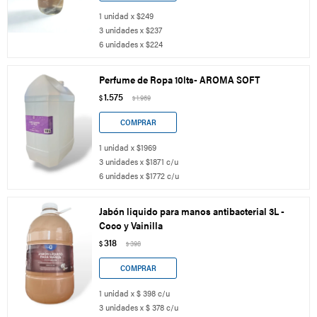
1 unidad x $249
3 unidades x $237
6 unidades x $224
Perfume de Ropa 10lts- AROMA SOFT
1.575
$
1.969
$
1 unidad x $1969
3 unidades x $1871 c/u
6 unidades x $1772 c/u
Jabón liquido para manos antibacterial 3L -
Coco y Vainilla
318
$
398
$
1 unidad x $ 398 c/u
3 unidades x $ 378 c/u