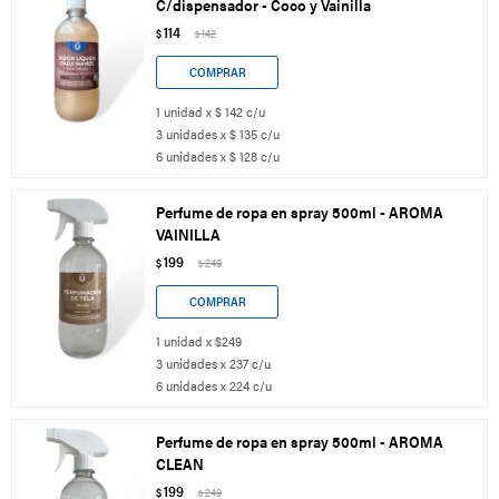
C/dispensador - Coco y Vainilla
114
$
142
$
1 unidad x $ 142 c/u
3 unidades x $ 135 c/u
6 unidades x $ 128 c/u
Perfume de ropa en spray 500ml - AROMA
VAINILLA
199
$
249
$
1 unidad x $249
3 unidades x 237 c/u
6 unidades x 224 c/u
Perfume de ropa en spray 500ml - AROMA
CLEAN
199
$
249
$