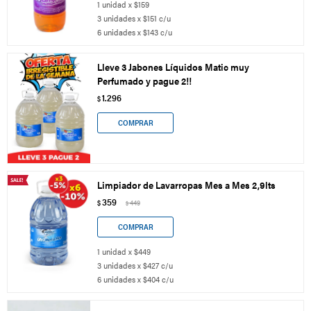
1 unidad x $159
3 unidades x $151 c/u
6 unidades x $143 c/u
Lleve 3 Jabones Líquidos Matic muy
Perfumado y pague 2!!
1.296
$
Limpiador de Lavarropas Mes a Mes 2,9lts
359
$
449
$
1 unidad x $449
3 unidades x $427 c/u
6 unidades x $404 c/u