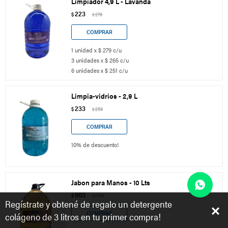
Limpiador 4,9 L - Lavanda
223
$
279
$
1 unidad x $ 279 c/u
3 unidades x $ 265 c/u
6 unidades x $ 251 c/u
Limpia-vidrios - 2,9 L
233
$
259
$
10% de descuento!
Jabon para Manos - 10 Lts
903
$
1.129
$
Regístrate y obtené de regalo un detergente
colágeno de 3 litros en tu primer compra!