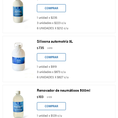
1 unidad x $235
3 unidades x $223 c/u
6 UNIDADES X $212 c/u
Silicona automotriz 3L
735
$
919
$
1 unidad x $919
3 unidades x $873 c/u
6 UNIDADES X $827 c/u
Renovador de neumáticos 500ml
103
$
129
$
1 unidad x $129 c/u