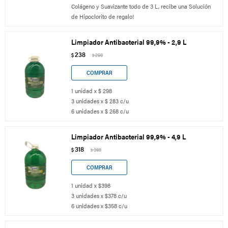
Colágeno y Suavizante todo de 3 L, recibe una Solución
de Hipoclorito de regalo!
Limpiador Antibacterial 99,9% - 2,9 L
238
$
298
$
1 unidad x $ 298
3 unidades x $ 283 c/u
6 unidades x $ 268 c/u
Limpiador Antibacterial 99,9% - 4,9 L
318
$
398
$
1 unidad x $398
3 unidades x $378 c/u
6 unidades x $358 c/u