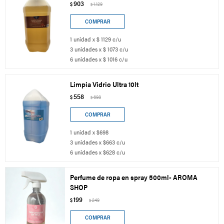
903
$
1.129
$
1 unidad x $ 1129 c/u
3 unidades x $ 1073 c/u
6 unidades x $ 1016 c/u
Limpia Vidrio Ultra 10lt
558
$
698
$
1 unidad x $698
3 unidades x $663 c/u
6 unidades x $628 c/u
Perfume de ropa en spray 500ml- AROMA
SHOP
199
$
249
$