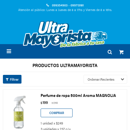
099354903 - 099713181
Atención al público: Lunes a Jueves de 8 a 17hs y Viernes de 8 a 16hs.

PRODUCTOS ULTRAMAYORISTA
Recientes
Perfume de ropa 500ml Aroma MAGNOLIA
199
$
249
$
1 unidad x $249
3 unidades x 237 c/u