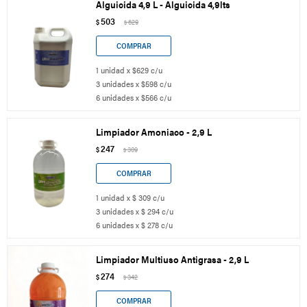
Alguicida 4,9 L - Alguicida 4,9lts
503
$
629
$
1 unidad x $629 c/u
3 unidades x $598 c/u
6 unidades x $566 c/u
Limpiador Amoniaco - 2,9 L
247
$
309
$
1 unidad x $ 309 c/u
3 unidades x $ 294 c/u
6 unidades x $ 278 c/u
Limpiador Multiuso Antigrasa - 2,9 L
274
$
342
$