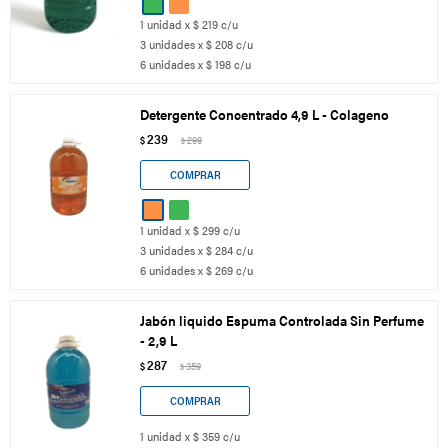
1 unidad x $ 219 c/u
3 unidades x $ 208 c/u
6 unidades x $ 198 c/u
Detergente Concentrado 4,9 L - Colageno
239
$
299
$
1 unidad x $ 299 c/u
3 unidades x $ 284 c/u
6 unidades x $ 269 c/u
Jabón liquido Espuma Controlada Sin Perfume
- 2,9 L
287
$
359
$
1 unidad x $ 359 c/u