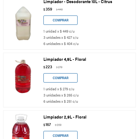
Limpiador - Desodorante 10L - Citrus
359
$
449
$
1 unidad x $ 449 c/u
3 unidades x $ 427 c/u
6 unidades x $ 404 c/u
Limpiador 4,9L - Floral
223
$
279
$
1 unidad x $ 279 c/u
3 unidades x $ 265 c/u
6 unidades x $ 251 c/u
Limpiador 2,9L - Floral
167
$
209
$