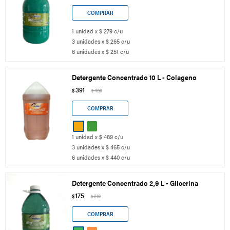
1 unidad x $ 279 c/u
3 unidades x $ 265 c/u
6 unidades x $ 251 c/u
Detergente Concentrado 10 L - Colageno
391
$
489
$
1 unidad x $ 489 c/u
3 unidades x $ 465 c/u
6 unidades x $ 440 c/u
Detergente Concentrado 2,9 L - Glicerina
175
$
219
$