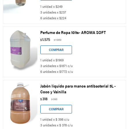
1 unidad x $249
3 unidades x $237
6 unidades x $224
Perfume de Ropa 10lts- AROMA SOFT
1.575
$
1.969
$
1 unidad x $1969
3 unidades x $1871 c/u
6 unidades x $1772 c/u
Jabón liquido para manos antibacterial 3L -
Coco y Vainilla
318
$
398
$
1 unidad x $ 398 c/u
3 unidades x $ 378 c/u