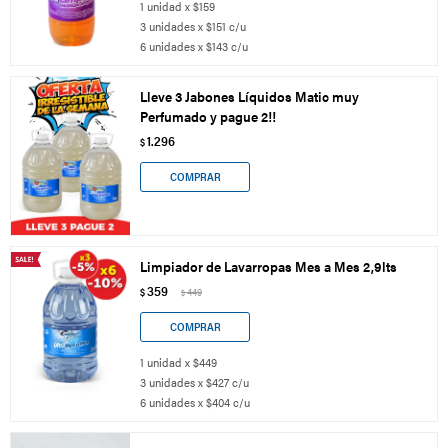
1 unidad x $159
3 unidades x $151 c/u
6 unidades x $143 c/u
Lleve 3 Jabones Líquidos Matic muy
Perfumado y pague 2!!
1.296
$
Limpiador de Lavarropas Mes a Mes 2,9lts
359
$
449
$
1 unidad x $449
3 unidades x $427 c/u
6 unidades x $404 c/u