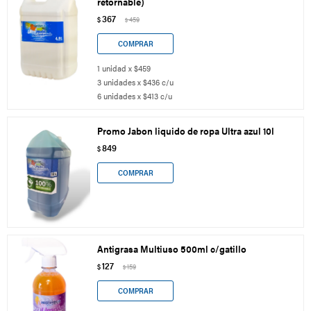
retornable)
367
$
459
$
1 unidad x $459
3 unidades x $436 c/u
6 unidades x $413 c/u
Promo Jabon liquido de ropa Ultra azul 10l
849
$
Antigrasa Multiuso 500ml c/gatillo
127
$
159
$