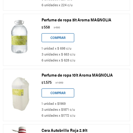
6 unidades x 224 c/u
Perfume de ropa 3lt Aroma MAGNOLIA
558
$
698
$
1 unidad x $ 698 c/u
3 unidades x $ 663 c/u
6 unidades x $ 628 c/u
Perfume de ropa 10lt Aroma MAGNOLIA
1.575
$
1.969
$
1 unidad x $1969
3 unidades x $1871 c/u
6 unidades x $1772 c/u
Cera Autobrillo Roja 2.9lt