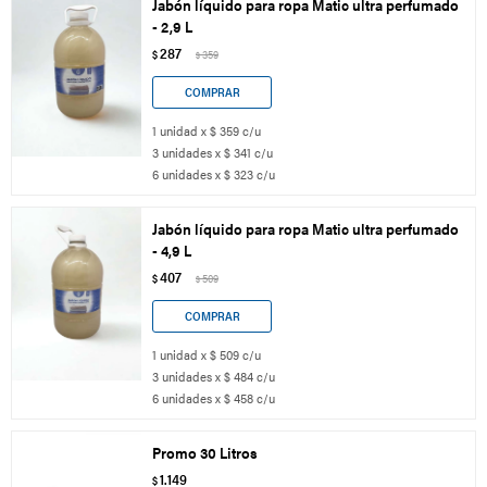
Jabón líquido para ropa Matic ultra perfumado
- 2,9 L
287
$
359
$
1 unidad x $ 359 c/u
3 unidades x $ 341 c/u
6 unidades x $ 323 c/u
Jabón líquido para ropa Matic ultra perfumado
- 4,9 L
407
$
509
$
1 unidad x $ 509 c/u
3 unidades x $ 484 c/u
6 unidades x $ 458 c/u
Promo 30 Litros
1.149
$