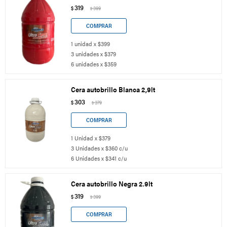
319
$
399
$
1 unidad x $399
3 unidades x $379
6 unidades x $359
Cera autobrillo Blanca 2,9lt
303
$
379
$
1 Unidad x $379
3 Unidades x $360 c/u
6 Unidades x $341 c/u
Cera autobrillo Negra 2.9lt
319
$
399
$