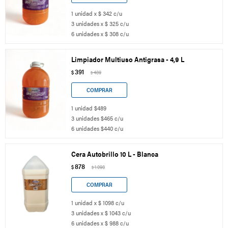
1 unidad x $ 342 c/u
3 unidades x $ 325 c/u
6 unidades x $ 308 c/u
Limpiador Multiuso Antigrasa - 4,9 L
391
$
489
$
1 unidad $489
3 unidades $465 c/u
6 unidades $440 c/u
Cera Autobrillo 10 L - Blanca
878
$
1.098
$
1 unidad x $ 1098 c/u
3 unidades x $ 1043 c/u
6 unidades x $ 988 c/u