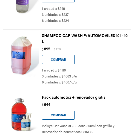
1 unidad x $249
3 unidades x $237
6 unidades x $224
SHAMPOO CAR WASH P/AUTOMOVILES 10l - 10
L
895
$
1.119
$
1 unidad x $ 1119
3 unidades x $ 1063 c/u
6 unidades x $ 1007 c/u
Pack automotriz + renovador gratis
644
$
Incluye Car Wash 3L, Silicona 500ml con gatillo y
Renovador de neumaticos GRATIS.