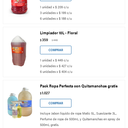
1 unidad x $ 209 c/u
3 unidades x $ 199 c/u
6 unidades x $ 188 c/u
Limpiador 10L - Floral
359
$
449
$
1 unidad x $ 449 c/u
3 unidades x $ 427 c/u
6 unidades x $ 404 c/u
Pack Ropa Perfecta con Quitamanchas gratis
1.027
$
Incluye Jabon liquido de ropa Matic 5L, Suavizante 3L,
Perfume de ropa de 500mL y Quitamanchas en spray de
500mL gratis.