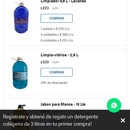
Limpiador 4,9 L - Lavanda
223
$
279
$
1 unidad x $ 279 c/u
3 unidades x $ 265 c/u
6 unidades x $ 251 c/u
Limpia-vidrios - 2,9 L
233
$
259
$
10% de descuento!
Jabon para Manos - 10 Lts
903
$
1.129
$
Regístrate y obtené de regalo un detergente
colágeno de 3 litros en tu primer compra!