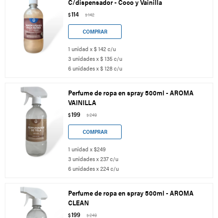
C/dispensador - Coco y Vainilla
114
$
142
$
1 unidad x $ 142 c/u
3 unidades x $ 135 c/u
6 unidades x $ 128 c/u
Perfume de ropa en spray 500ml - AROMA
VAINILLA
199
$
249
$
1 unidad x $249
3 unidades x 237 c/u
6 unidades x 224 c/u
Perfume de ropa en spray 500ml - AROMA
CLEAN
199
$
249
$