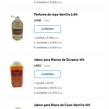
6 unidades x $ 628 c/u
Perfume de ropa Vainilla 2,9lt
558
$
698
$
1 unidad x $ 698 c/u
3 unidades x $ 663 c/u
6 unidades x $ 628 c/u
Jabon para Manos de Durazno 10lt
903
$
1.129
$
1 unidad x $1129
3 unidades x $1073 c/u
6 unidades x $ 1016 c/u
Jabon para Mano de Coco-Vainilla 10lt