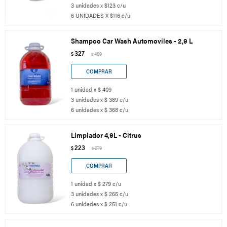
3 unidades x $123 c/u
6 UNIDADES X $116 c/u
Shampoo Car Wash Automoviles - 2,9 L
327
$
409
$
1 unidad x $ 409
3 unidades x $ 389 c/u
6 unidades x $ 368 c/u
Limpiador 4,9L - Citrus
223
$
279
$
1 unidad x $ 279 c/u
3 unidades x $ 265 c/u
6 unidades x $ 251 c/u