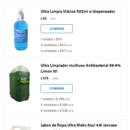
Ultra Limpia Vidrios 500ml c/dispensador
95
$
119
$
1 unidad x $119
3 unidades x $113 c/u
6 unidades x $107 c/u
Ultra Limpiador multiuso Antibacterial 99.9%
Limon 10l
478
$
598
$
1 unidad x $ 598 c/u
3 unidades x $ 568 c/u
6 unidades x $ 538 c/u
Jabon de Ropa Ultra Matic Azul 4.9l (envase