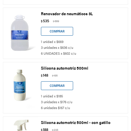
Renovador de neumáticos 3L
535
$
669
$
1 unidad x $669
3 unidades x $636 c/u
6 UNIDADES x $602 c/u
Silicona automotriz 500ml
148
$
185
$
1 unidad x $185
3 unidades x $176 c/u
6 unidades $167 c/u
Silicona automotriz 500ml - con gatillo
188
$
235
$