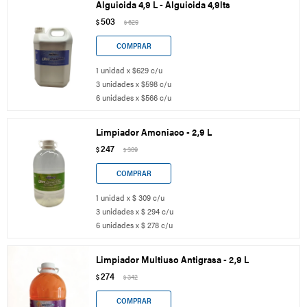
Alguicida 4,9 L - Alguicida 4,9lts
503
$
629
$
1 unidad x $629 c/u
3 unidades x $598 c/u
6 unidades x $566 c/u
Limpiador Amoniaco - 2,9 L
247
$
309
$
1 unidad x $ 309 c/u
3 unidades x $ 294 c/u
6 unidades x $ 278 c/u
Limpiador Multiuso Antigrasa - 2,9 L
274
$
342
$