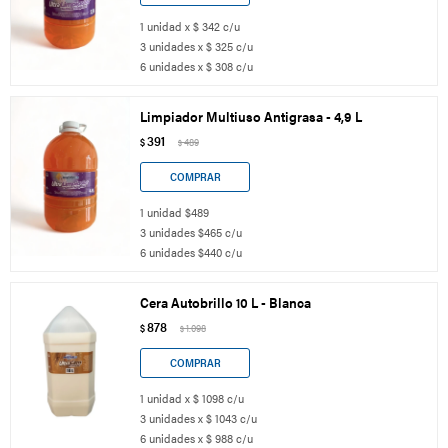
1 unidad x $ 342 c/u
3 unidades x $ 325 c/u
6 unidades x $ 308 c/u
Limpiador Multiuso Antigrasa - 4,9 L
391
$
489
$
1 unidad $489
3 unidades $465 c/u
6 unidades $440 c/u
Cera Autobrillo 10 L - Blanca
878
$
1.098
$
1 unidad x $ 1098 c/u
3 unidades x $ 1043 c/u
6 unidades x $ 988 c/u