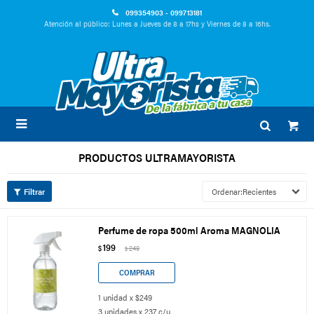
099354903 - 099713181
Atención al público: Lunes a Jueves de 8 a 17hs y Viernes de 8 a 16hs.

PRODUCTOS ULTRAMAYORISTA
Recientes
Perfume de ropa 500ml Aroma MAGNOLIA
199
$
249
$
1 unidad x $249
3 unidades x 237 c/u