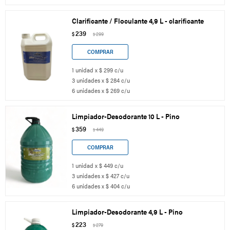
Clarificante / Floculante 4,9 L - clarificante
239
$
299
$
1 unidad x $ 299 c/u
3 unidades x $ 284 c/u
6 unidades x $ 269 c/u
Limpiador-Desodorante 10 L - Pino
359
$
449
$
1 unidad x $ 449 c/u
3 unidades x $ 427 c/u
6 unidades x $ 404 c/u
Limpiador-Desodorante 4,9 L - Pino
223
$
279
$