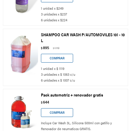
1 unidad x $249
3 unidades x $237
6 unidades x $224
SHAMPOO CAR WASH P/AUTOMOVILES 10l - 10
L
895
$
1.119
$
1 unidad x $ 1119
3 unidades x $ 1063 c/u
6 unidades x $ 1007 c/u
Pack automotriz + renovador gratis
644
$
Incluye Car Wash 3L, Silicona 500ml con gatillo y
Renovador de neumaticos GRATIS.