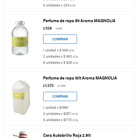
6 unidades x 224 c/u
Perfume de ropa 3lt Aroma MAGNOLIA
558
$
698
$
1 unidad x $ 698 c/u
3 unidades x $ 663 c/u
6 unidades x $ 628 c/u
Perfume de ropa 10lt Aroma MAGNOLIA
1.575
$
1.969
$
1 unidad x $1969
3 unidades x $1871 c/u
6 unidades x $1772 c/u
Cera Autobrillo Roja 2.9lt