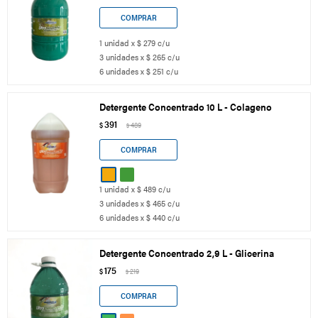
1 unidad x $ 279 c/u
3 unidades x $ 265 c/u
6 unidades x $ 251 c/u
Detergente Concentrado 10 L - Colageno
391
$
489
$
1 unidad x $ 489 c/u
3 unidades x $ 465 c/u
6 unidades x $ 440 c/u
Detergente Concentrado 2,9 L - Glicerina
175
$
219
$