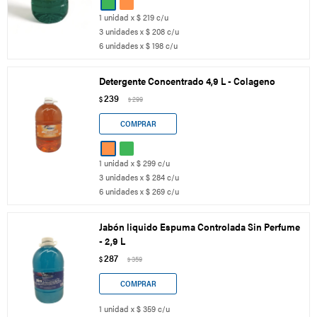
1 unidad x $ 219 c/u
3 unidades x $ 208 c/u
6 unidades x $ 198 c/u
Detergente Concentrado 4,9 L - Colageno
239
$
299
$
1 unidad x $ 299 c/u
3 unidades x $ 284 c/u
6 unidades x $ 269 c/u
Jabón liquido Espuma Controlada Sin Perfume
- 2,9 L
287
$
359
$
1 unidad x $ 359 c/u