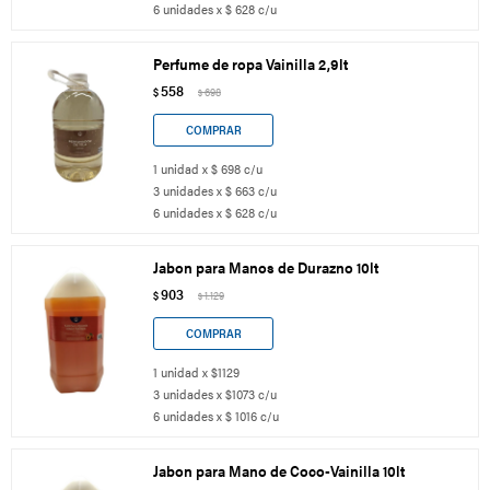
6 unidades x $ 628 c/u
Perfume de ropa Vainilla 2,9lt
558
$
698
$
1 unidad x $ 698 c/u
3 unidades x $ 663 c/u
6 unidades x $ 628 c/u
Jabon para Manos de Durazno 10lt
903
$
1.129
$
1 unidad x $1129
3 unidades x $1073 c/u
6 unidades x $ 1016 c/u
Jabon para Mano de Coco-Vainilla 10lt