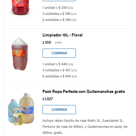
1 unidad x $ 209 c/u
3 unidades x $ 199 c/u
6 unidades x $ 188 c/u
Limpiador 10L - Floral
359
$
449
$
1 unidad x $ 449 c/u
3 unidades x $ 427 c/u
6 unidades x $ 404 c/u
Pack Ropa Perfecta con Quitamanchas gratis
1.027
$
Incluye Jabon liquido de ropa Matic 5L, Suavizante 3L,
Perfume de ropa de 500mL y Quitamanchas en spray de
500mL gratis.