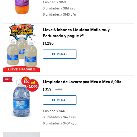
1 unidad x $159
3 unidades x $151 c/u
6 unidades x $143 c/u
Lleve 3 Jabones Líquidos Matic muy
Perfumado y pague 2!!
1.296
$
Limpiador de Lavarropas Mes a Mes 2,9lts
359
$
449
$
1 unidad x $449
3 unidades x $427 c/u
6 unidades x $404 c/u