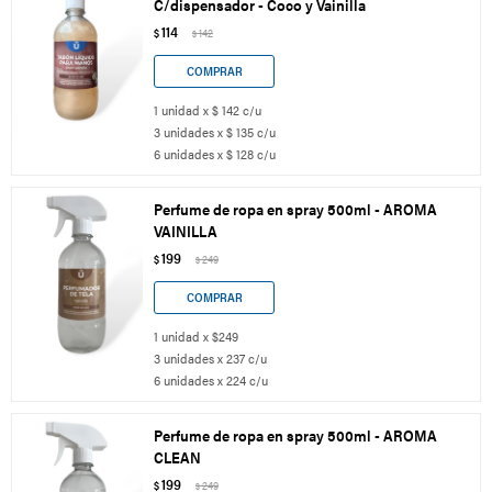
C/dispensador - Coco y Vainilla
114
$
142
$
1 unidad x $ 142 c/u
3 unidades x $ 135 c/u
6 unidades x $ 128 c/u
Perfume de ropa en spray 500ml - AROMA
VAINILLA
199
$
249
$
1 unidad x $249
3 unidades x 237 c/u
6 unidades x 224 c/u
Perfume de ropa en spray 500ml - AROMA
CLEAN
199
$
249
$