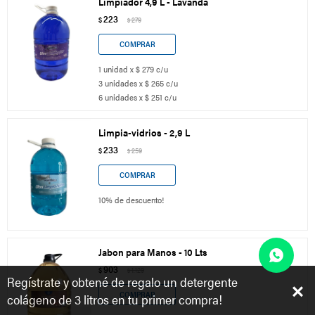
Limpiador 4,9 L - Lavanda
223
$
279
$
1 unidad x $ 279 c/u
3 unidades x $ 265 c/u
6 unidades x $ 251 c/u
Limpia-vidrios - 2,9 L
233
$
259
$
10% de descuento!
Jabon para Manos - 10 Lts
903
$
1.129
$
Regístrate y obtené de regalo un detergente
colágeno de 3 litros en tu primer compra!