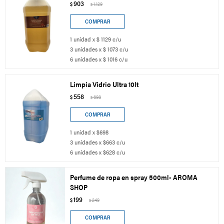
903
$
1.129
$
1 unidad x $ 1129 c/u
3 unidades x $ 1073 c/u
6 unidades x $ 1016 c/u
Limpia Vidrio Ultra 10lt
558
$
698
$
1 unidad x $698
3 unidades x $663 c/u
6 unidades x $628 c/u
Perfume de ropa en spray 500ml- AROMA
SHOP
199
$
249
$