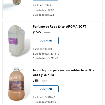
1 unidad x $249
3 unidades x $237
6 unidades x $224
Perfume de Ropa 10lts- AROMA SOFT
1.575
$
1.969
$
1 unidad x $1969
3 unidades x $1871 c/u
6 unidades x $1772 c/u
Jabón liquido para manos antibacterial 3L -
Coco y Vainilla
318
$
398
$
1 unidad x $ 398 c/u
3 unidades x $ 378 c/u