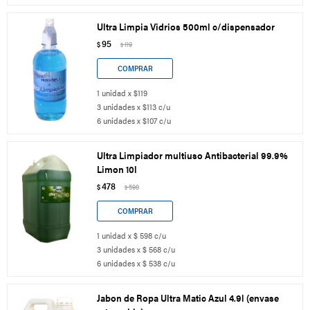
Ultra Limpia Vidrios 500ml c/dispensador
95
$
119
$
1 unidad x $119
3 unidades x $113 c/u
6 unidades x $107 c/u
Ultra Limpiador multiuso Antibacterial 99.9%
Limon 10l
478
$
598
$
1 unidad x $ 598 c/u
3 unidades x $ 568 c/u
6 unidades x $ 538 c/u
Jabon de Ropa Ultra Matic Azul 4.9l (envase