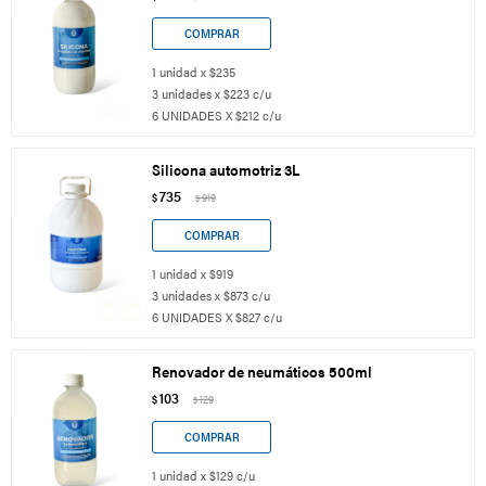
1 unidad x $235
3 unidades x $223 c/u
6 UNIDADES X $212 c/u
Silicona automotriz 3L
735
$
919
$
1 unidad x $919
3 unidades x $873 c/u
6 UNIDADES X $827 c/u
Renovador de neumáticos 500ml
103
$
129
$
1 unidad x $129 c/u