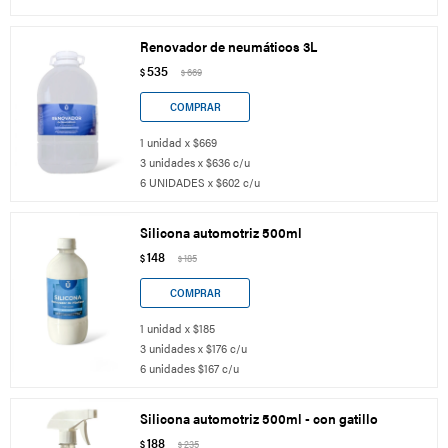
Renovador de neumáticos 3L
535
$
669
$
1 unidad x $669
3 unidades x $636 c/u
6 UNIDADES x $602 c/u
Silicona automotriz 500ml
148
$
185
$
1 unidad x $185
3 unidades x $176 c/u
6 unidades $167 c/u
Silicona automotriz 500ml - con gatillo
188
$
235
$