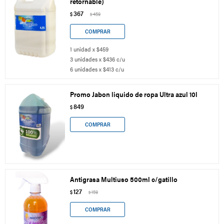
retornable)
367
$
459
$
1 unidad x $459
3 unidades x $436 c/u
6 unidades x $413 c/u
Promo Jabon liquido de ropa Ultra azul 10l
849
$
Antigrasa Multiuso 500ml c/gatillo
127
$
159
$