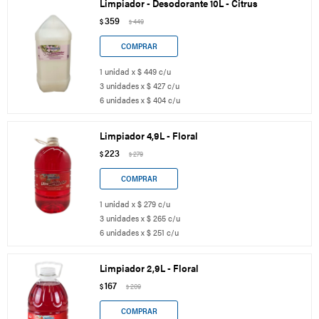
Limpiador - Desodorante 10L - Citrus
359
$
449
$
1 unidad x $ 449 c/u
3 unidades x $ 427 c/u
6 unidades x $ 404 c/u
Limpiador 4,9L - Floral
223
$
279
$
1 unidad x $ 279 c/u
3 unidades x $ 265 c/u
6 unidades x $ 251 c/u
Limpiador 2,9L - Floral
167
$
209
$