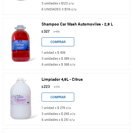
3 unidades x $123 c/u
6 UNIDADES X $116 c/u
Shampoo Car Wash Automoviles - 2,9 L
327
$
409
$
1 unidad x $ 409
3 unidades x $ 389 c/u
6 unidades x $ 368 c/u
Limpiador 4,9L - Citrus
223
$
279
$
1 unidad x $ 279 c/u
3 unidades x $ 265 c/u
6 unidades x $ 251 c/u