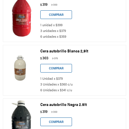
319
$
399
$
1 unidad x $399
3 unidades x $379
6 unidades x $359
Cera autobrillo Blanca 2,9lt
303
$
379
$
1 Unidad x $379
3 Unidades x $360 c/u
6 Unidades x $341 c/u
Cera autobrillo Negra 2.9lt
319
$
399
$