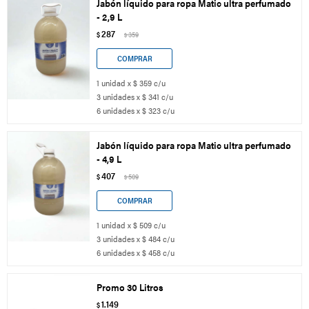
Jabón líquido para ropa Matic ultra perfumado
- 2,9 L
287
$
359
$
1 unidad x $ 359 c/u
3 unidades x $ 341 c/u
6 unidades x $ 323 c/u
Jabón líquido para ropa Matic ultra perfumado
- 4,9 L
407
$
509
$
1 unidad x $ 509 c/u
3 unidades x $ 484 c/u
6 unidades x $ 458 c/u
Promo 30 Litros
1.149
$