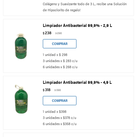
Colágeno y Suavizante todo de 3 L, recibe una Solución
de Hipoclorito de regalo!
Limpiador Antibacterial 99,9% - 2,9 L
238
$
298
$
1 unidad x $ 298
3 unidades x $ 283 c/u
6 unidades x $ 268 c/u
Limpiador Antibacterial 99,9% - 4,9 L
318
$
398
$
1 unidad x $398
3 unidades x $378 c/u
6 unidades x $358 c/u