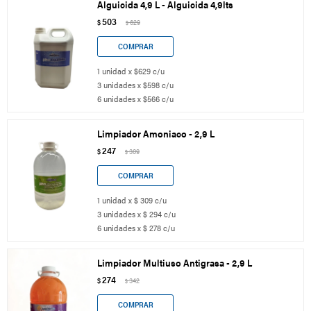
Alguicida 4,9 L - Alguicida 4,9lts
503
$
629
$
1 unidad x $629 c/u
3 unidades x $598 c/u
6 unidades x $566 c/u
Limpiador Amoniaco - 2,9 L
247
$
309
$
1 unidad x $ 309 c/u
3 unidades x $ 294 c/u
6 unidades x $ 278 c/u
Limpiador Multiuso Antigrasa - 2,9 L
274
$
342
$