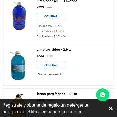
Limpiador 4,9 L - Lavanda
223
$
279
$
1 unidad x $ 279 c/u
3 unidades x $ 265 c/u
6 unidades x $ 251 c/u
Limpia-vidrios - 2,9 L
233
$
259
$
10% de descuento!
Jabon para Manos - 10 Lts
903
$
1.129
$
Regístrate y obtené de regalo un detergente
colágeno de 3 litros en tu primer compra!