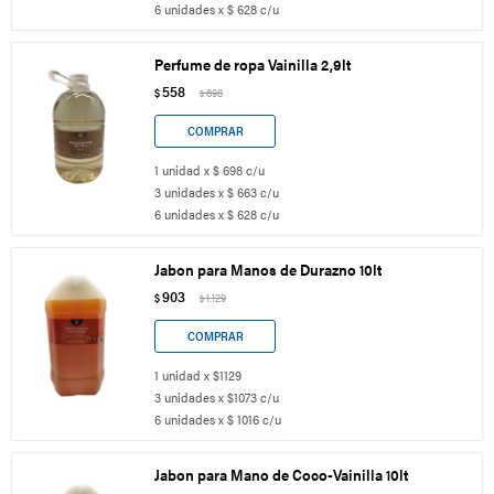
6 unidades x $ 628 c/u
Perfume de ropa Vainilla 2,9lt
558
$
698
$
1 unidad x $ 698 c/u
3 unidades x $ 663 c/u
6 unidades x $ 628 c/u
Jabon para Manos de Durazno 10lt
903
$
1.129
$
1 unidad x $1129
3 unidades x $1073 c/u
6 unidades x $ 1016 c/u
Jabon para Mano de Coco-Vainilla 10lt