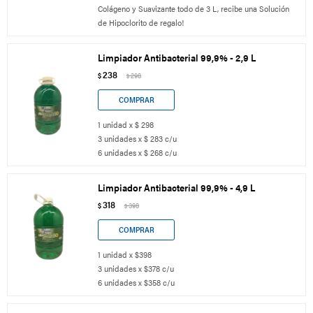
Colágeno y Suavizante todo de 3 L, recibe una Solución
de Hipoclorito de regalo!
Limpiador Antibacterial 99,9% - 2,9 L
238
$
298
$
1 unidad x $ 298
3 unidades x $ 283 c/u
6 unidades x $ 268 c/u
Limpiador Antibacterial 99,9% - 4,9 L
318
$
398
$
1 unidad x $398
3 unidades x $378 c/u
6 unidades x $358 c/u