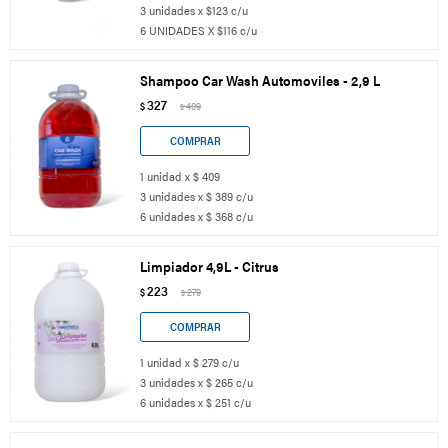
3 unidades x $123 c/u
6 UNIDADES X $116 c/u
Shampoo Car Wash Automoviles - 2,9 L
327
$
409
$
1 unidad x $ 409
3 unidades x $ 389 c/u
6 unidades x $ 368 c/u
Limpiador 4,9L - Citrus
223
$
279
$
1 unidad x $ 279 c/u
3 unidades x $ 265 c/u
6 unidades x $ 251 c/u