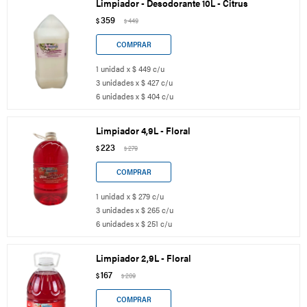
Limpiador - Desodorante 10L - Citrus
359
$
449
$
1 unidad x $ 449 c/u
3 unidades x $ 427 c/u
6 unidades x $ 404 c/u
Limpiador 4,9L - Floral
223
$
279
$
1 unidad x $ 279 c/u
3 unidades x $ 265 c/u
6 unidades x $ 251 c/u
Limpiador 2,9L - Floral
167
$
209
$