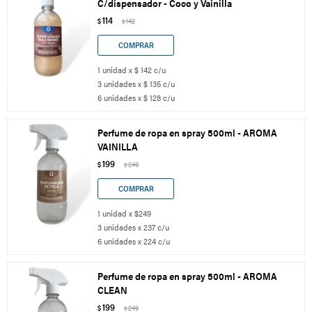
C/dispensador - Coco y Vainilla
114
$
142
$
1 unidad x $ 142 c/u
3 unidades x $ 135 c/u
6 unidades x $ 128 c/u
Perfume de ropa en spray 500ml - AROMA
VAINILLA
199
$
249
$
1 unidad x $249
3 unidades x 237 c/u
6 unidades x 224 c/u
Perfume de ropa en spray 500ml - AROMA
CLEAN
199
$
249
$