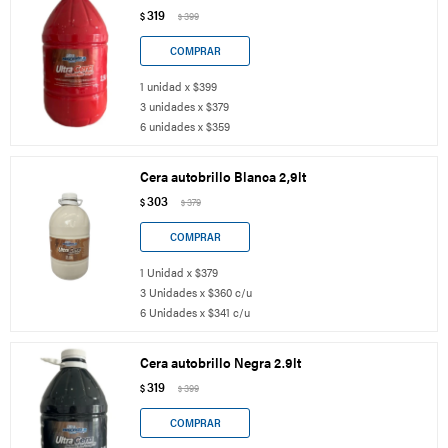
319
$
399
$
1 unidad x $399
3 unidades x $379
6 unidades x $359
Cera autobrillo Blanca 2,9lt
303
$
379
$
1 Unidad x $379
3 Unidades x $360 c/u
6 Unidades x $341 c/u
Cera autobrillo Negra 2.9lt
319
$
399
$