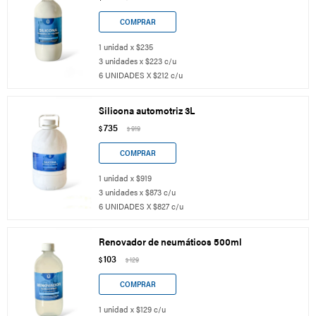
1 unidad x $235
3 unidades x $223 c/u
6 UNIDADES X $212 c/u
Silicona automotriz 3L
735
$
919
$
1 unidad x $919
3 unidades x $873 c/u
6 UNIDADES X $827 c/u
Renovador de neumáticos 500ml
103
$
129
$
1 unidad x $129 c/u