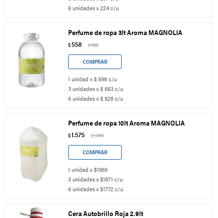
6 unidades x 224 c/u
Perfume de ropa 3lt Aroma MAGNOLIA
558
$
698
$
1 unidad x $ 698 c/u
3 unidades x $ 663 c/u
6 unidades x $ 628 c/u
Perfume de ropa 10lt Aroma MAGNOLIA
1.575
$
1.969
$
1 unidad x $1969
3 unidades x $1871 c/u
6 unidades x $1772 c/u
Cera Autobrillo Roja 2.9lt