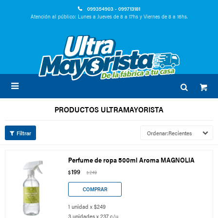
099354903 - 099713181
Atención al público: Lunes a Jueves de 8 a 17hs y Viernes de 8 a 16hs.

PRODUCTOS ULTRAMAYORISTA
Recientes
Perfume de ropa 500ml Aroma MAGNOLIA
199
$
249
$
1 unidad x $249
3 unidades x 237 c/u