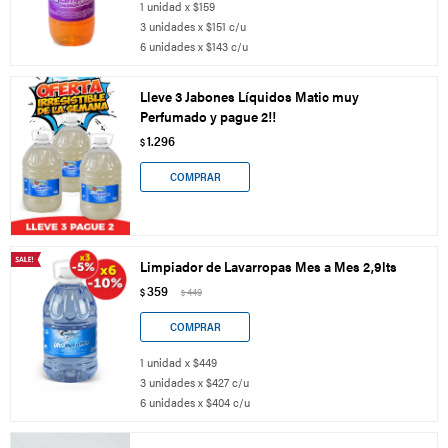
1 unidad x $159
3 unidades x $151 c/u
6 unidades x $143 c/u
Lleve 3 Jabones Líquidos Matic muy
Perfumado y pague 2!!
1.296
$
Limpiador de Lavarropas Mes a Mes 2,9lts
359
$
449
$
1 unidad x $449
3 unidades x $427 c/u
6 unidades x $404 c/u