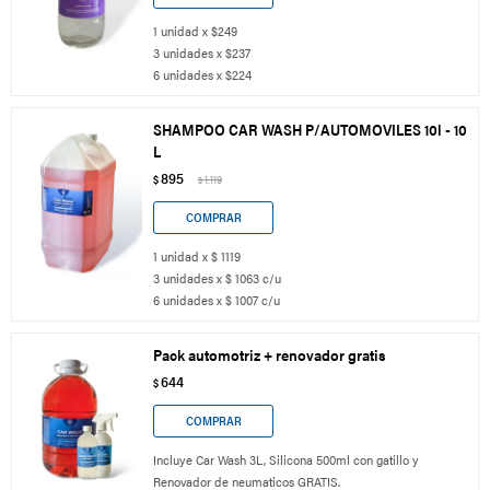
1 unidad x $249
3 unidades x $237
6 unidades x $224
SHAMPOO CAR WASH P/AUTOMOVILES 10l - 10
L
895
$
1.119
$
1 unidad x $ 1119
3 unidades x $ 1063 c/u
6 unidades x $ 1007 c/u
Pack automotriz + renovador gratis
644
$
Incluye Car Wash 3L, Silicona 500ml con gatillo y
Renovador de neumaticos GRATIS.