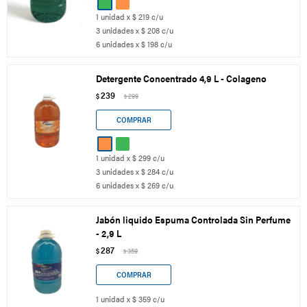
1 unidad x $ 219 c/u
3 unidades x $ 208 c/u
6 unidades x $ 198 c/u
Detergente Concentrado 4,9 L - Colageno
239
$
299
$
1 unidad x $ 299 c/u
3 unidades x $ 284 c/u
6 unidades x $ 269 c/u
Jabón liquido Espuma Controlada Sin Perfume
- 2,9 L
287
$
359
$
1 unidad x $ 359 c/u