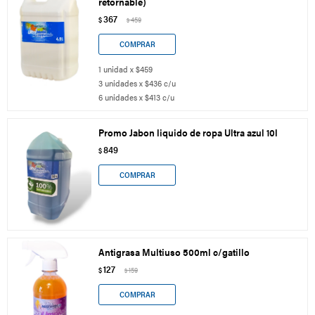
retornable)
367
$
459
$
1 unidad x $459
3 unidades x $436 c/u
6 unidades x $413 c/u
Promo Jabon liquido de ropa Ultra azul 10l
849
$
Antigrasa Multiuso 500ml c/gatillo
127
$
159
$