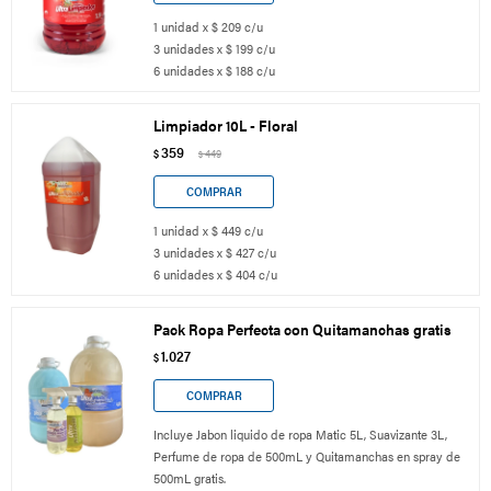
1 unidad x $ 209 c/u
3 unidades x $ 199 c/u
6 unidades x $ 188 c/u
Limpiador 10L - Floral
359
$
449
$
1 unidad x $ 449 c/u
3 unidades x $ 427 c/u
6 unidades x $ 404 c/u
Pack Ropa Perfecta con Quitamanchas gratis
1.027
$
Incluye Jabon liquido de ropa Matic 5L, Suavizante 3L,
Perfume de ropa de 500mL y Quitamanchas en spray de
500mL gratis.