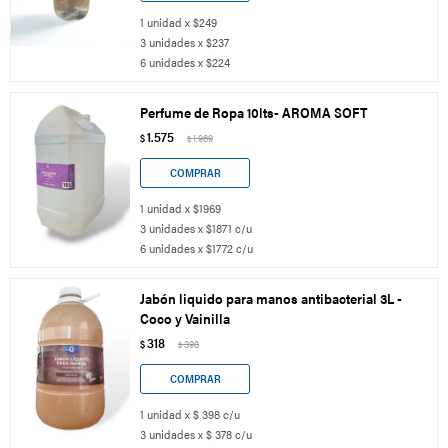
1 unidad x $249
3 unidades x $237
6 unidades x $224
Perfume de Ropa 10lts- AROMA SOFT
1.575
$
1.969
$
1 unidad x $1969
3 unidades x $1871 c/u
6 unidades x $1772 c/u
Jabón liquido para manos antibacterial 3L -
Coco y Vainilla
318
$
398
$
1 unidad x $ 398 c/u
3 unidades x $ 378 c/u