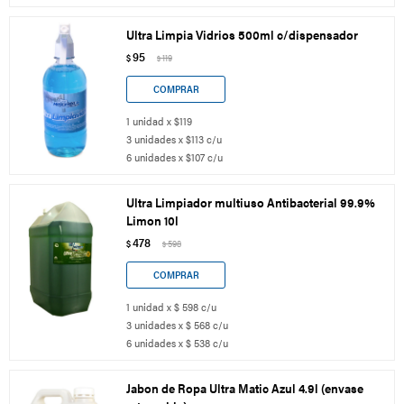
Ultra Limpia Vidrios 500ml c/dispensador
95
$
119
$
1 unidad x $119
3 unidades x $113 c/u
6 unidades x $107 c/u
Ultra Limpiador multiuso Antibacterial 99.9%
Limon 10l
478
$
598
$
1 unidad x $ 598 c/u
3 unidades x $ 568 c/u
6 unidades x $ 538 c/u
Jabon de Ropa Ultra Matic Azul 4.9l (envase