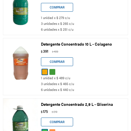
1 unidad x $ 279 c/u
3 unidades x $ 265 c/u
6 unidades x $ 251 c/u
Detergente Concentrado 10 L - Colageno
391
$
489
$
1 unidad x $ 489 c/u
3 unidades x $ 465 c/u
6 unidades x $ 440 c/u
Detergente Concentrado 2,9 L - Glicerina
175
$
219
$