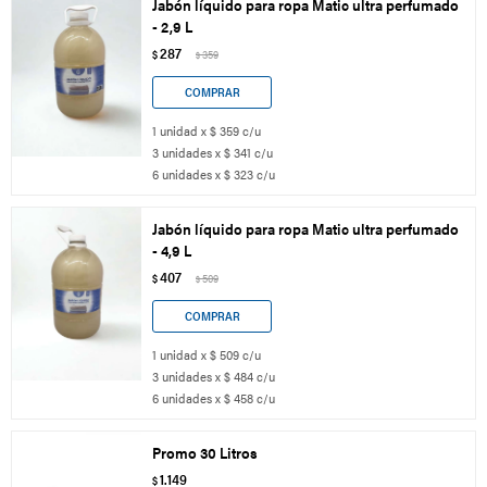
Jabón líquido para ropa Matic ultra perfumado
- 2,9 L
287
$
359
$
1 unidad x $ 359 c/u
3 unidades x $ 341 c/u
6 unidades x $ 323 c/u
Jabón líquido para ropa Matic ultra perfumado
- 4,9 L
407
$
509
$
1 unidad x $ 509 c/u
3 unidades x $ 484 c/u
6 unidades x $ 458 c/u
Promo 30 Litros
1.149
$