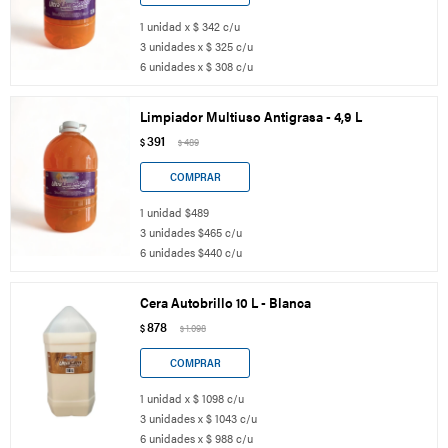
1 unidad x $ 342 c/u
3 unidades x $ 325 c/u
6 unidades x $ 308 c/u
Limpiador Multiuso Antigrasa - 4,9 L
391
$
489
$
1 unidad $489
3 unidades $465 c/u
6 unidades $440 c/u
Cera Autobrillo 10 L - Blanca
878
$
1.098
$
1 unidad x $ 1098 c/u
3 unidades x $ 1043 c/u
6 unidades x $ 988 c/u