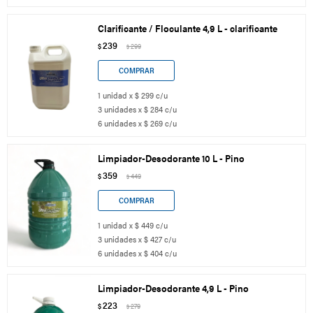
Clarificante / Floculante 4,9 L - clarificante
239
$
299
$
1 unidad x $ 299 c/u
3 unidades x $ 284 c/u
6 unidades x $ 269 c/u
Limpiador-Desodorante 10 L - Pino
359
$
449
$
1 unidad x $ 449 c/u
3 unidades x $ 427 c/u
6 unidades x $ 404 c/u
Limpiador-Desodorante 4,9 L - Pino
223
$
279
$