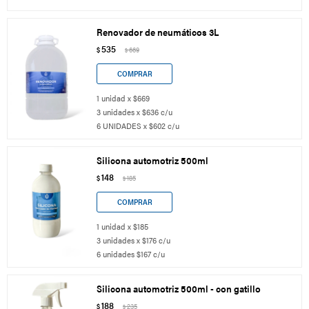
Renovador de neumáticos 3L
535
$
669
$
1 unidad x $669
3 unidades x $636 c/u
6 UNIDADES x $602 c/u
Silicona automotriz 500ml
148
$
185
$
1 unidad x $185
3 unidades x $176 c/u
6 unidades $167 c/u
Silicona automotriz 500ml - con gatillo
188
$
235
$