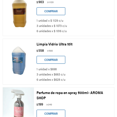
903
$
1.129
$
1 unidad x $ 1129 c/u
3 unidades x $ 1073 c/u
6 unidades x $ 1016 c/u
Limpia Vidrio Ultra 10lt
558
$
698
$
1 unidad x $698
3 unidades x $663 c/u
6 unidades x $628 c/u
Perfume de ropa en spray 500ml- AROMA
SHOP
199
$
249
$