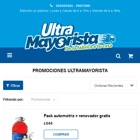
099354903 - 099713181
Atención al público: Lunes a Jueves de 8 a 17hs y Viernes de 8 a 16hs.

PROMOCIONES ULTRAMAYORISTA
Recientes
Filtrando por:
Promociones
Pack automotriz + renovador gratis
644
$