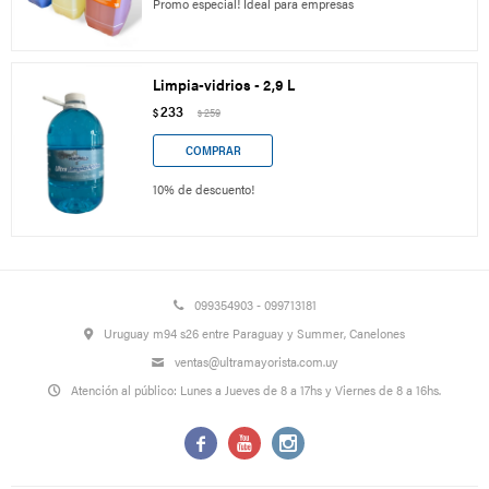
Promo especial! Ideal para empresas
Limpia-vidrios - 2,9 L
233
$
259
$
10% de descuento!
099354903 - 099713181
Uruguay m94 s26 entre Paraguay y Summer, Canelones
ventas@ultramayorista.com.uy
Atención al público: Lunes a Jueves de 8 a 17hs y Viernes de 8 a 16hs.


