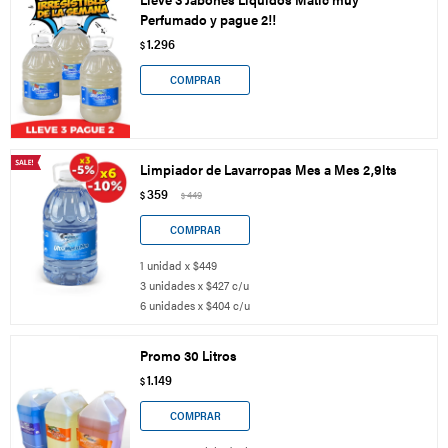
Perfumado y pague 2!!
1.296
$
Limpiador de Lavarropas Mes a Mes 2,9lts
359
$
449
$
1 unidad x $449
3 unidades x $427 c/u
6 unidades x $404 c/u
Promo 30 Litros
1.149
$