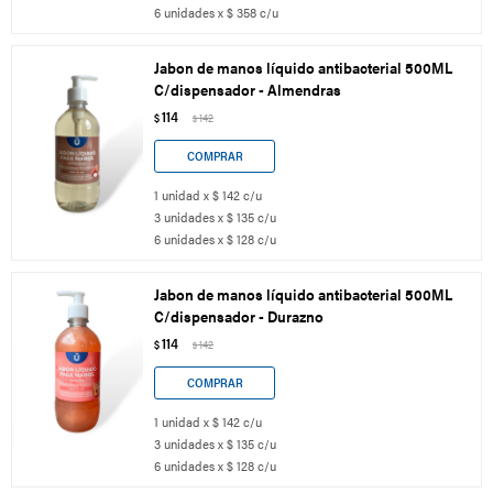
6 unidades x $ 358 c/u
Jabon de manos líquido antibacterial 500ML
C/dispensador - Almendras
114
$
142
$
1 unidad x $ 142 c/u
3 unidades x $ 135 c/u
6 unidades x $ 128 c/u
Jabon de manos líquido antibacterial 500ML
C/dispensador - Durazno
114
$
142
$
1 unidad x $ 142 c/u
3 unidades x $ 135 c/u
6 unidades x $ 128 c/u