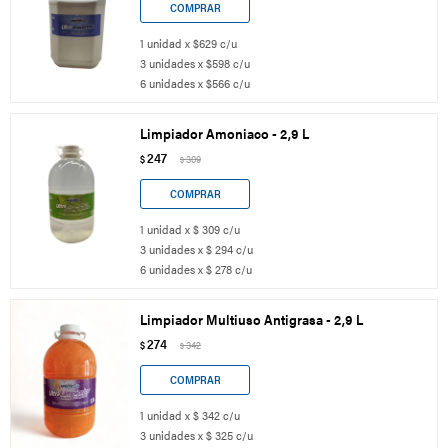
1 unidad x $629 c/u
3 unidades x $598 c/u
6 unidades x $566 c/u
Limpiador Amoniaco - 2,9 L
247
$
309
$
1 unidad x $ 309 c/u
3 unidades x $ 294 c/u
6 unidades x $ 278 c/u
Limpiador Multiuso Antigrasa - 2,9 L
274
$
342
$
1 unidad x $ 342 c/u
3 unidades x $ 325 c/u