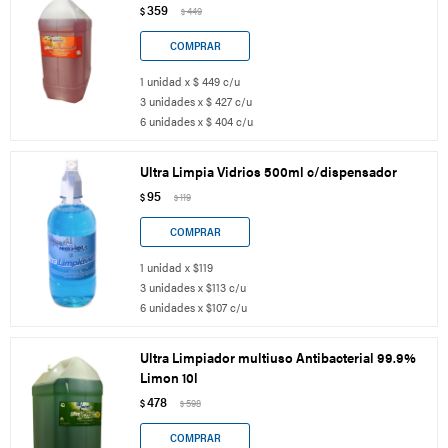
359
$
449
$
1 unidad x $ 449 c/u
3 unidades x $ 427 c/u
6 unidades x $ 404 c/u
Ultra Limpia Vidrios 500ml c/dispensador
95
$
119
$
1 unidad x $119
3 unidades x $113 c/u
6 unidades x $107 c/u
Ultra Limpiador multiuso Antibacterial 99.9%
Limon 10l
478
$
598
$