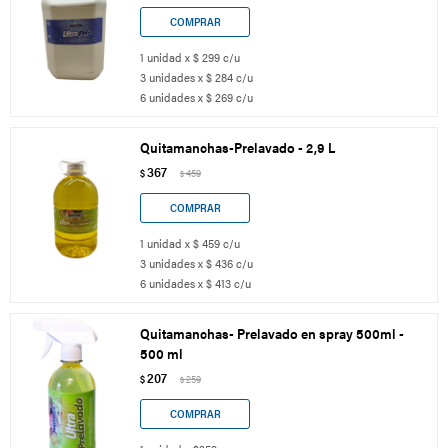
1 unidad x $ 299 c/u
3 unidades x $ 284 c/u
6 unidades x $ 269 c/u
Quitamanchas-Prelavado - 2,9 L
367
$
459
$
1 unidad x $ 459 c/u
3 unidades x $ 436 c/u
6 unidades x $ 413 c/u
Quitamanchas- Prelavado en spray 500ml -
500 ml
207
$
259
$