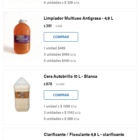
6 unidades x $ 308 c/u
Limpiador Multiuso Antigrasa - 4,9 L
391
$
489
$
1 unidad $489
3 unidades $465 c/u
6 unidades $440 c/u
Cera Autobrillo 10 L - Blanca
878
$
1.098
$
1 unidad x $ 1098 c/u
3 unidades x $ 1043 c/u
6 unidades x $ 988 c/u
Clarificante / Floculante 4,9 L - clarificante