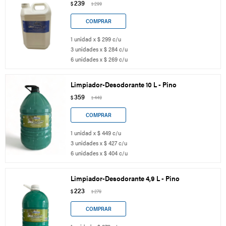
239
$
299
$
1 unidad x $ 299 c/u
3 unidades x $ 284 c/u
6 unidades x $ 269 c/u
Limpiador-Desodorante 10 L - Pino
359
$
449
$
1 unidad x $ 449 c/u
3 unidades x $ 427 c/u
6 unidades x $ 404 c/u
Limpiador-Desodorante 4,9 L - Pino
223
$
279
$