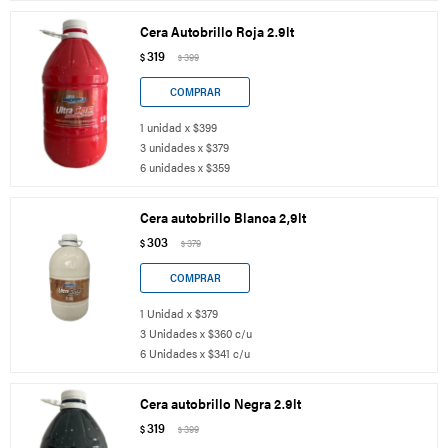
Cera Autobrillo Roja 2.9lt
319
$
399
$
1 unidad x $399
3 unidades x $379
6 unidades x $359
Cera autobrillo Blanca 2,9lt
303
$
379
$
1 Unidad x $379
3 Unidades x $360 c/u
6 Unidades x $341 c/u
Cera autobrillo Negra 2.9lt
319
$
399
$