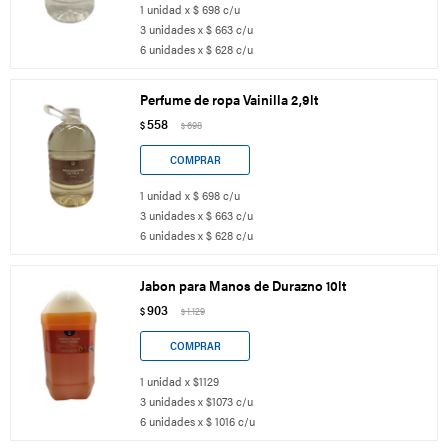
1 unidad x $ 698 c/u
3 unidades x $ 663 c/u
6 unidades x $ 628 c/u
Perfume de ropa Vainilla 2,9lt
558
$
698
$
1 unidad x $ 698 c/u
3 unidades x $ 663 c/u
6 unidades x $ 628 c/u
Jabon para Manos de Durazno 10lt
903
$
1.129
$
1 unidad x $1129
3 unidades x $1073 c/u
6 unidades x $ 1016 c/u