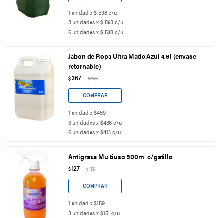
1 unidad x $ 598 c/u
3 unidades x $ 568 c/u
6 unidades x $ 538 c/u
Jabon de Ropa Ultra Matic Azul 4.9l (envase
retornable)
367
$
459
$
1 unidad x $459
3 unidades x $436 c/u
6 unidades x $413 c/u
Antigrasa Multiuso 500ml c/gatillo
127
$
159
$
1 unidad x $159
3 unidades x $151 c/u