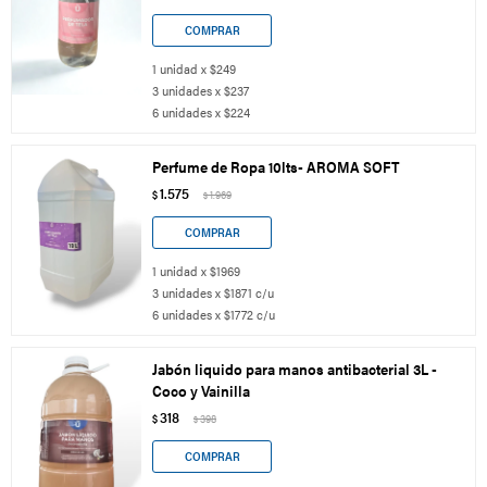
1 unidad x $249
3 unidades x $237
6 unidades x $224
Perfume de Ropa 10lts- AROMA SOFT
1.575
$
1.969
$
1 unidad x $1969
3 unidades x $1871 c/u
6 unidades x $1772 c/u
Jabón liquido para manos antibacterial 3L -
Coco y Vainilla
318
$
398
$