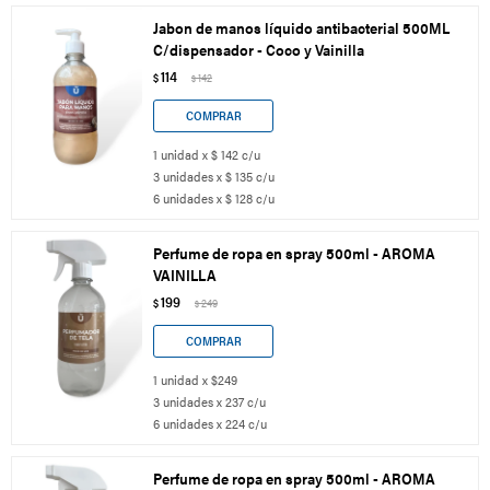
Jabon de manos líquido antibacterial 500ML
C/dispensador - Coco y Vainilla
114
$
142
$
1 unidad x $ 142 c/u
3 unidades x $ 135 c/u
6 unidades x $ 128 c/u
Perfume de ropa en spray 500ml - AROMA
VAINILLA
199
$
249
$
1 unidad x $249
3 unidades x 237 c/u
6 unidades x 224 c/u
Perfume de ropa en spray 500ml - AROMA