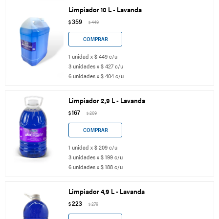
Limpiador 10 L - Lavanda
359
$
449
$
1 unidad x $ 449 c/u
3 unidades x $ 427 c/u
6 unidades x $ 404 c/u
Limpiador 2,9 L - Lavanda
167
$
209
$
1 unidad x $ 209 c/u
3 unidades x $ 199 c/u
6 unidades x $ 188 c/u
Limpiador 4,9 L - Lavanda
223
$
279
$