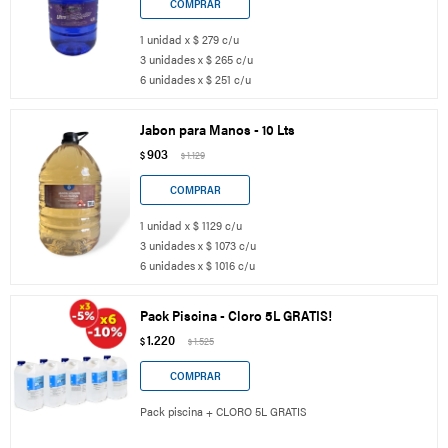
1 unidad x $ 279 c/u
3 unidades x $ 265 c/u
6 unidades x $ 251 c/u
Jabon para Manos - 10 Lts
903
$
1.129
$
1 unidad x $ 1129 c/u
3 unidades x $ 1073 c/u
6 unidades x $ 1016 c/u
Pack Piscina - Cloro 5L GRATIS!
1.220
$
1.525
$
Pack piscina + CLORO 5L GRATIS