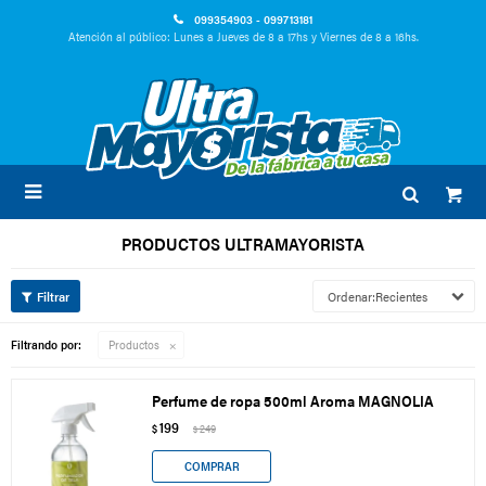
099354903 - 099713181
Atención al público: Lunes a Jueves de 8 a 17hs y Viernes de 8 a 16hs.

PRODUCTOS ULTRAMAYORISTA
Recientes
Filtrando por:
Productos
Perfume de ropa 500ml Aroma MAGNOLIA
199
$
249
$