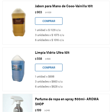
Jabon para Mano de Coco-Vainilla 10lt
903
$
1.129
$
1 unidad x $ 1129 c/u
3 unidades x $ 1073 c/u
6 unidades x $ 1016 c/u
Limpia Vidrio Ultra 10lt
558
$
698
$
1 unidad x $698
3 unidades x $663 c/u
6 unidades x $628 c/u
Perfume de ropa en spray 500ml- AROMA
SHOP
199
$
249
$