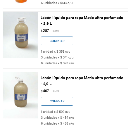
6 unidades x $143 c/u
Jabón líquido para ropa Matic ultra perfumado
- 2,9 L
287
$
359
$
1 unidad x $ 359 c/u
3 unidades x $ 341 c/u
6 unidades x $ 323 c/u
Jabón líquido para ropa Matic ultra perfumado
- 4,9 L
407
$
509
$
1 unidad x $ 509 c/u
3 unidades x $ 484 c/u
6 unidades x $ 458 c/u