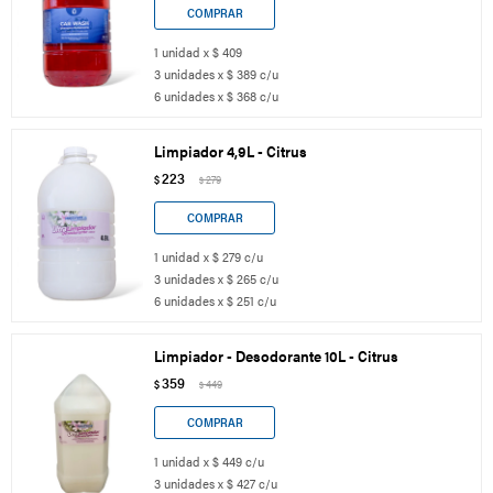
1 unidad x $ 409
3 unidades x $ 389 c/u
6 unidades x $ 368 c/u
Limpiador 4,9L - Citrus
223
$
279
$
1 unidad x $ 279 c/u
3 unidades x $ 265 c/u
6 unidades x $ 251 c/u
Limpiador - Desodorante 10L - Citrus
359
$
449
$
1 unidad x $ 449 c/u
3 unidades x $ 427 c/u