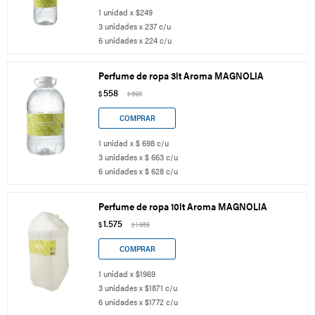
1 unidad x $249
3 unidades x 237 c/u
6 unidades x 224 c/u
Perfume de ropa 3lt Aroma MAGNOLIA
558
$
698
$
1 unidad x $ 698 c/u
3 unidades x $ 663 c/u
6 unidades x $ 628 c/u
Perfume de ropa 10lt Aroma MAGNOLIA
1.575
$
1.969
$
1 unidad x $1969
3 unidades x $1871 c/u
6 unidades x $1772 c/u