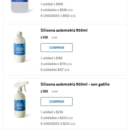
1 unidad x $669
3 unidades x $636 c/u
6 UNIDADES x $602 c/u
Silicona automotriz 500ml
148
$
185
$
1 unidad x $185
3 unidades x $176 c/u
6 unidades $167 c/u
Silicona automotriz 500ml - con gatillo
188
$
235
$
1 unidad x $235
3 unidades x $223 c/u
6 UNIDADES X $212 c/u