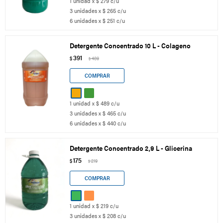
1 unidad x $ 279 c/u
3 unidades x $ 265 c/u
6 unidades x $ 251 c/u
Detergente Concentrado 10 L - Colageno
391
$
489
$
1 unidad x $ 489 c/u
3 unidades x $ 465 c/u
6 unidades x $ 440 c/u
Detergente Concentrado 2,9 L - Glicerina
175
$
219
$
1 unidad x $ 219 c/u
3 unidades x $ 208 c/u