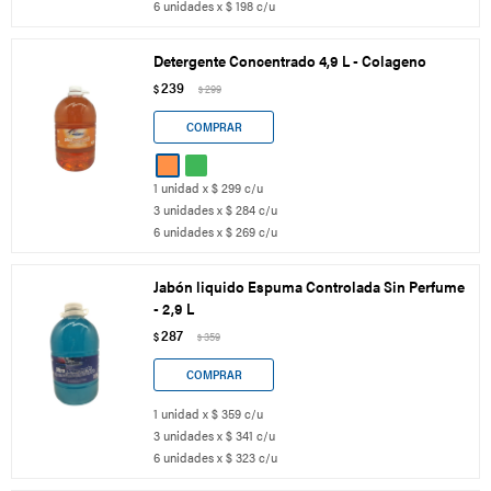
6 unidades x $ 198 c/u
Detergente Concentrado 4,9 L - Colageno
239
$
299
$
1 unidad x $ 299 c/u
3 unidades x $ 284 c/u
6 unidades x $ 269 c/u
Jabón liquido Espuma Controlada Sin Perfume
- 2,9 L
287
$
359
$
1 unidad x $ 359 c/u
3 unidades x $ 341 c/u
6 unidades x $ 323 c/u