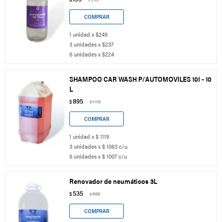
1 unidad x $249
3 unidades x $237
6 unidades x $224
SHAMPOO CAR WASH P/AUTOMOVILES 10l - 10
L
895
$
1.119
$
1 unidad x $ 1119
3 unidades x $ 1063 c/u
6 unidades x $ 1007 c/u
Renovador de neumáticos 3L
535
$
669
$