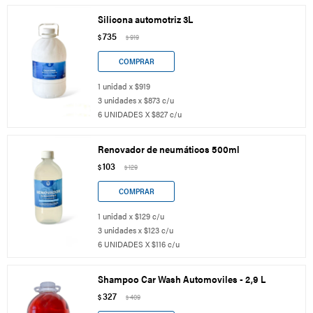
Silicona automotriz 3L
735
$
919
$
1 unidad x $919
3 unidades x $873 c/u
6 UNIDADES X $827 c/u
Renovador de neumáticos 500ml
103
$
129
$
1 unidad x $129 c/u
3 unidades x $123 c/u
6 UNIDADES X $116 c/u
Shampoo Car Wash Automoviles - 2,9 L
327
$
409
$