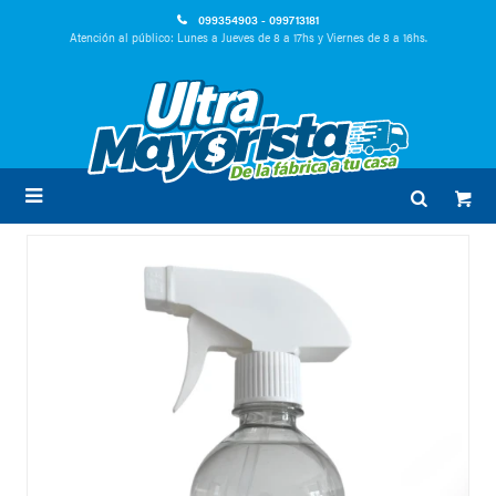
099354903 - 099713181
Atención al público: Lunes a Jueves de 8 a 17hs y Viernes de 8 a 16hs.
