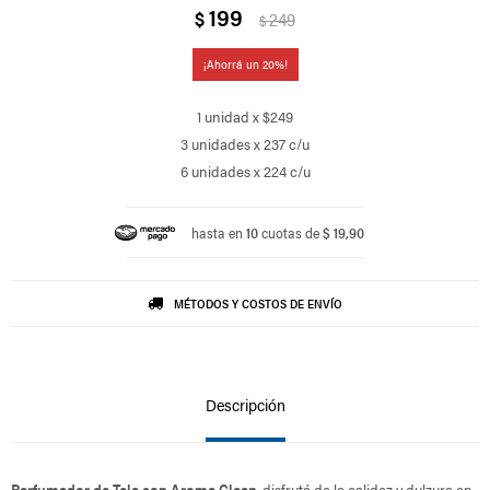
199
$
249
$
20
1 unidad x $249
3 unidades x 237 c/u
6 unidades x 224 c/u
hasta en
10
cuotas de
$ 19,90
MÉTODOS Y COSTOS DE ENVÍO
Descripción
Perfumador de Tela con Aroma Clean
, disfrutá de la calidez y dulzura en