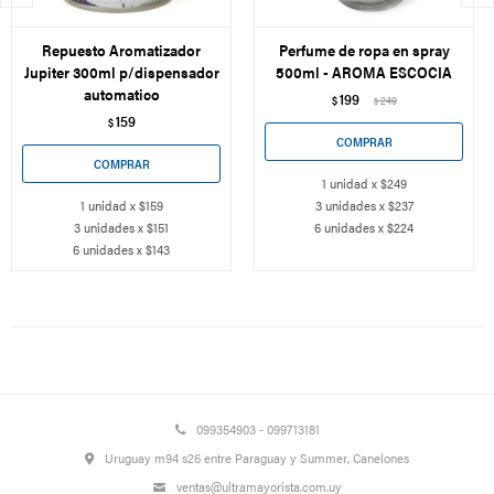
Repuesto Aromatizador
Perfume de ropa en spray
Jupiter 300ml p/dispensador
500ml - AROMA ESCOCIA
automatico
199
$
249
$
159
$
1 unidad x $249
1 unidad x $159
3 unidades x $237
3 unidades x $151
6 unidades x $224
6 unidades x $143
099354903 - 099713181
Uruguay m94 s26 entre Paraguay y Summer, Canelones
ventas@ultramayorista.com.uy