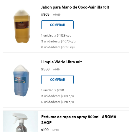
Jabon para Mano de Coco-Vainilla 10lt
903
$
1.129
$
1 unidad x $ 1129 c/u
3 unidades x $ 1073 c/u
6 unidades x $ 1016 c/u
Limpia Vidrio Ultra 10lt
558
$
698
$
1 unidad x $698
3 unidades x $663 c/u
6 unidades x $628 c/u
Perfume de ropa en spray 500ml- AROMA
SHOP
199
$
249
$