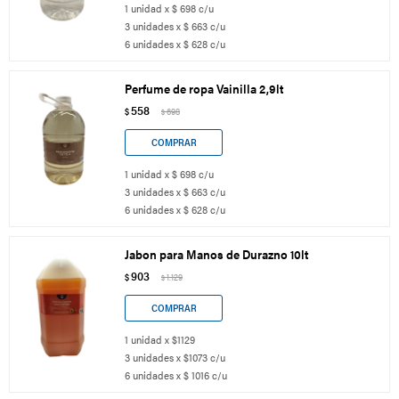
1 unidad x $ 698 c/u
3 unidades x $ 663 c/u
6 unidades x $ 628 c/u
Perfume de ropa Vainilla 2,9lt
558
$
698
$
1 unidad x $ 698 c/u
3 unidades x $ 663 c/u
6 unidades x $ 628 c/u
Jabon para Manos de Durazno 10lt
903
$
1.129
$
1 unidad x $1129
3 unidades x $1073 c/u
6 unidades x $ 1016 c/u