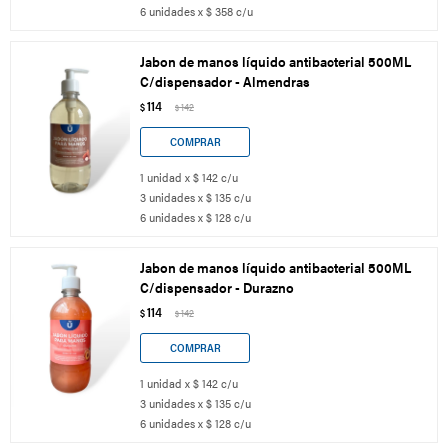
6 unidades x $ 358 c/u
Jabon de manos líquido antibacterial 500ML
C/dispensador - Almendras
114
$
142
$
1 unidad x $ 142 c/u
3 unidades x $ 135 c/u
6 unidades x $ 128 c/u
Jabon de manos líquido antibacterial 500ML
C/dispensador - Durazno
114
$
142
$
1 unidad x $ 142 c/u
3 unidades x $ 135 c/u
6 unidades x $ 128 c/u