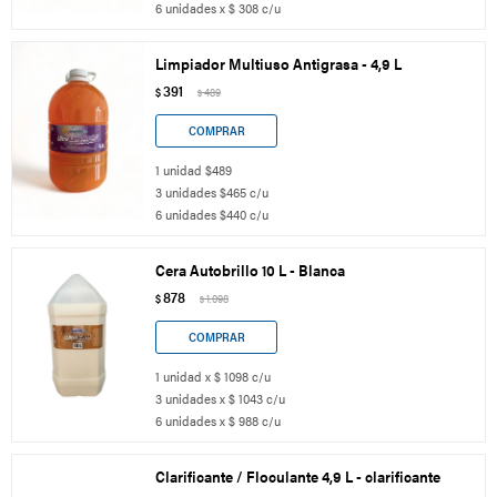
6 unidades x $ 308 c/u
Limpiador Multiuso Antigrasa - 4,9 L
391
$
489
$
1 unidad $489
3 unidades $465 c/u
6 unidades $440 c/u
Cera Autobrillo 10 L - Blanca
878
$
1.098
$
1 unidad x $ 1098 c/u
3 unidades x $ 1043 c/u
6 unidades x $ 988 c/u
Clarificante / Floculante 4,9 L - clarificante