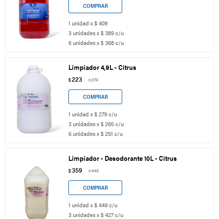
1 unidad x $ 409
3 unidades x $ 389 c/u
6 unidades x $ 368 c/u
Limpiador 4,9L - Citrus
223
$
279
$
1 unidad x $ 279 c/u
3 unidades x $ 265 c/u
6 unidades x $ 251 c/u
Limpiador - Desodorante 10L - Citrus
359
$
449
$
1 unidad x $ 449 c/u
3 unidades x $ 427 c/u