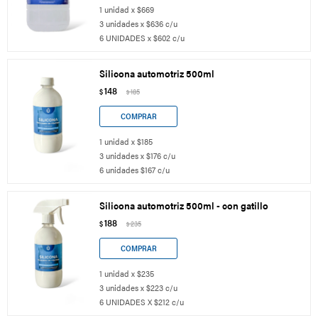
1 unidad x $669
3 unidades x $636 c/u
6 UNIDADES x $602 c/u
Silicona automotriz 500ml
148
$
185
$
1 unidad x $185
3 unidades x $176 c/u
6 unidades $167 c/u
Silicona automotriz 500ml - con gatillo
188
$
235
$
1 unidad x $235
3 unidades x $223 c/u
6 UNIDADES X $212 c/u