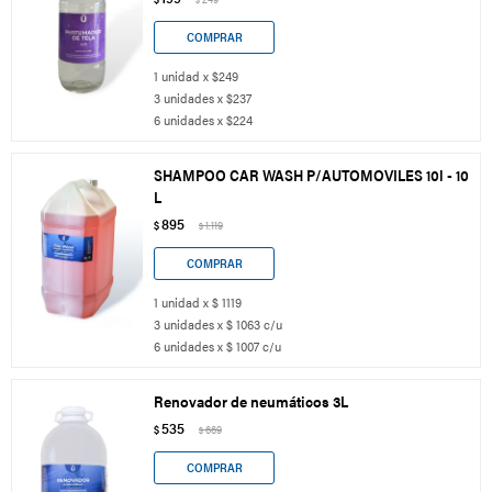
1 unidad x $249
3 unidades x $237
6 unidades x $224
SHAMPOO CAR WASH P/AUTOMOVILES 10l - 10
L
895
$
1.119
$
1 unidad x $ 1119
3 unidades x $ 1063 c/u
6 unidades x $ 1007 c/u
Renovador de neumáticos 3L
535
$
669
$