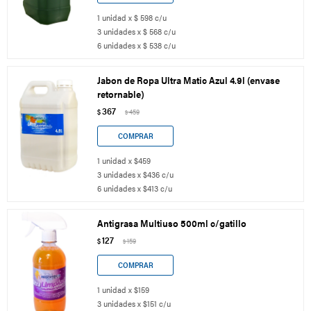
1 unidad x $ 598 c/u
3 unidades x $ 568 c/u
6 unidades x $ 538 c/u
Jabon de Ropa Ultra Matic Azul 4.9l (envase
retornable)
367
$
459
$
1 unidad x $459
3 unidades x $436 c/u
6 unidades x $413 c/u
Antigrasa Multiuso 500ml c/gatillo
127
$
159
$
1 unidad x $159
3 unidades x $151 c/u