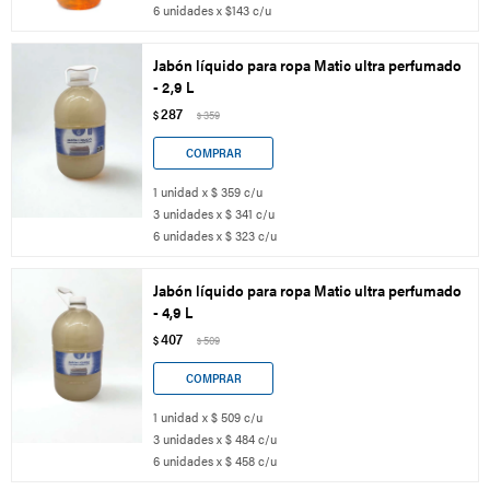
6 unidades x $143 c/u
Jabón líquido para ropa Matic ultra perfumado
- 2,9 L
287
$
359
$
1 unidad x $ 359 c/u
3 unidades x $ 341 c/u
6 unidades x $ 323 c/u
Jabón líquido para ropa Matic ultra perfumado
- 4,9 L
407
$
509
$
1 unidad x $ 509 c/u
3 unidades x $ 484 c/u
6 unidades x $ 458 c/u