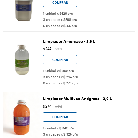
1 unidad x $629 c/u
3 unidades x $598 c/u
6 unidades x $566 c/u
Limpiador Amoniaco - 2,9 L
247
$
309
$
1 unidad x $ 309 c/u
3 unidades x $ 294 c/u
6 unidades x $ 278 c/u
Limpiador Multiuso Antigrasa - 2,9 L
274
$
342
$
1 unidad x $ 342 c/u
3 unidades x $ 325 c/u