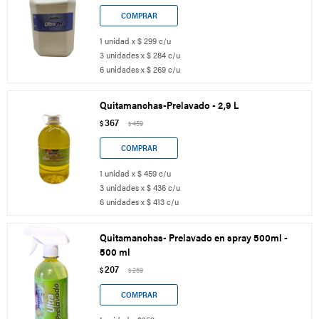
1 unidad x $ 299 c/u
3 unidades x $ 284 c/u
6 unidades x $ 269 c/u
Quitamanchas-Prelavado - 2,9 L
367
$
459
$
1 unidad x $ 459 c/u
3 unidades x $ 436 c/u
6 unidades x $ 413 c/u
Quitamanchas- Prelavado en spray 500ml -
500 ml
207
$
259
$