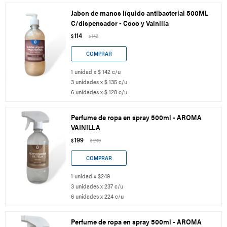
Jabon de manos líquido antibacterial 500ML
C/dispensador - Coco y Vainilla
114
$
142
$
1 unidad x $ 142 c/u
3 unidades x $ 135 c/u
6 unidades x $ 128 c/u
Perfume de ropa en spray 500ml - AROMA
VAINILLA
199
$
249
$
1 unidad x $249
3 unidades x 237 c/u
6 unidades x 224 c/u
Perfume de ropa en spray 500ml - AROMA