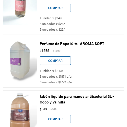
1 unidad x $249
3 unidades x $237
6 unidades x $224
Perfume de Ropa 10lts- AROMA SOFT
1.575
$
1.969
$
1 unidad x $1969
3 unidades x $1871 c/u
6 unidades x $1772 c/u
Jabón liquido para manos antibacterial 3L -
Coco y Vainilla
318
$
398
$