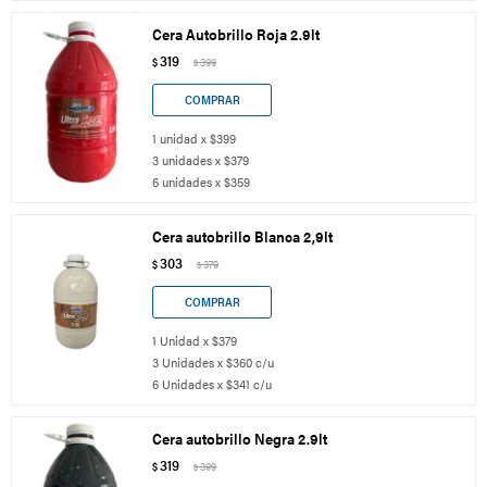
Cera Autobrillo Roja 2.9lt
319
$
399
$
1 unidad x $399
3 unidades x $379
6 unidades x $359
Cera autobrillo Blanca 2,9lt
303
$
379
$
1 Unidad x $379
3 Unidades x $360 c/u
6 Unidades x $341 c/u
Cera autobrillo Negra 2.9lt
319
$
399
$