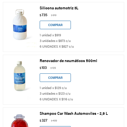
Silicona automotriz 3L
735
$
919
$
1 unidad x $919
3 unidades x $873 c/u
6 UNIDADES X $827 c/u
Renovador de neumáticos 500ml
103
$
129
$
1 unidad x $129 c/u
3 unidades x $123 c/u
6 UNIDADES X $116 c/u
Shampoo Car Wash Automoviles - 2,9 L
327
$
409
$