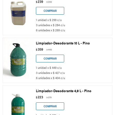
239
$
299
$
1 unidad x $ 299 c/u
3 unidades x $ 284 c/u
6 unidades x $ 269 c/u
Limpiador-Desodorante 10 L - Pino
359
$
449
$
1 unidad x $ 449 c/u
3 unidades x $ 427 c/u
6 unidades x $ 404 c/u
Limpiador-Desodorante 4,9 L - Pino
223
$
279
$