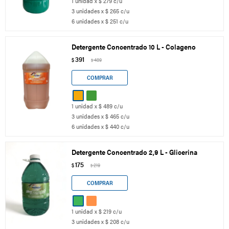
1 unidad x $ 279 c/u
3 unidades x $ 265 c/u
6 unidades x $ 251 c/u
Detergente Concentrado 10 L - Colageno
391
$
489
$
1 unidad x $ 489 c/u
3 unidades x $ 465 c/u
6 unidades x $ 440 c/u
Detergente Concentrado 2,9 L - Glicerina
175
$
219
$
1 unidad x $ 219 c/u
3 unidades x $ 208 c/u