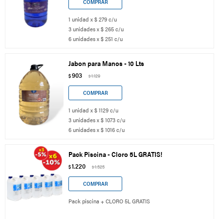
1 unidad x $ 279 c/u
3 unidades x $ 265 c/u
6 unidades x $ 251 c/u
Jabon para Manos - 10 Lts
903
$
1.129
$
1 unidad x $ 1129 c/u
3 unidades x $ 1073 c/u
6 unidades x $ 1016 c/u
Pack Piscina - Cloro 5L GRATIS!
1.220
$
1.525
$
Pack piscina + CLORO 5L GRATIS