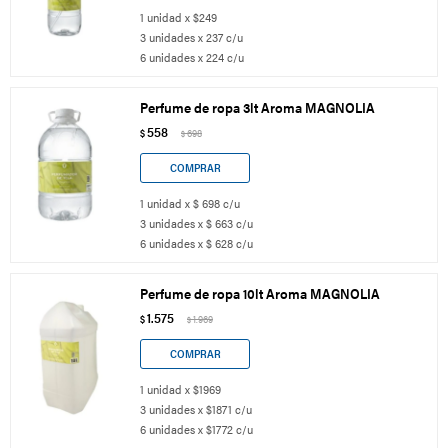
1 unidad x $249
3 unidades x 237 c/u
6 unidades x 224 c/u
Perfume de ropa 3lt Aroma MAGNOLIA
558
$
698
$
1 unidad x $ 698 c/u
3 unidades x $ 663 c/u
6 unidades x $ 628 c/u
Perfume de ropa 10lt Aroma MAGNOLIA
1.575
$
1.969
$
1 unidad x $1969
3 unidades x $1871 c/u
6 unidades x $1772 c/u