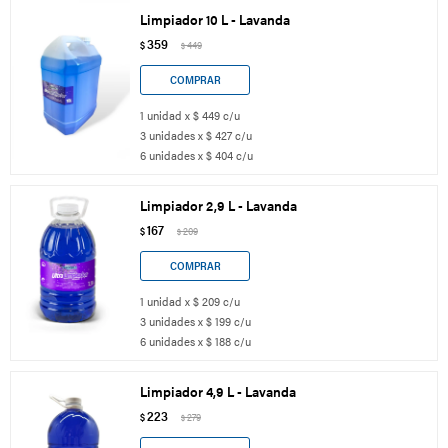
Limpiador 10 L - Lavanda
359
$
449
$
1 unidad x $ 449 c/u
3 unidades x $ 427 c/u
6 unidades x $ 404 c/u
Limpiador 2,9 L - Lavanda
167
$
209
$
1 unidad x $ 209 c/u
3 unidades x $ 199 c/u
6 unidades x $ 188 c/u
Limpiador 4,9 L - Lavanda
223
$
279
$