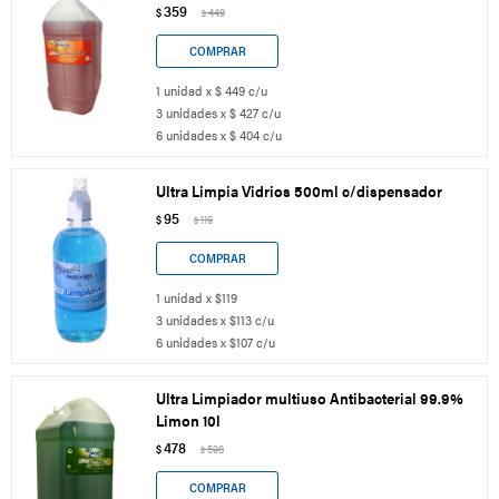
359
$
449
$
1 unidad x $ 449 c/u
3 unidades x $ 427 c/u
6 unidades x $ 404 c/u
Ultra Limpia Vidrios 500ml c/dispensador
95
$
119
$
1 unidad x $119
3 unidades x $113 c/u
6 unidades x $107 c/u
Ultra Limpiador multiuso Antibacterial 99.9%
Limon 10l
478
$
598
$