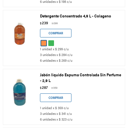
6 unidades x $ 198 c/u
Detergente Concentrado 4,9 L - Colageno
239
$
299
$
1 unidad x $ 299 c/u
3 unidades x $ 284 c/u
6 unidades x $ 269 c/u
Jabón liquido Espuma Controlada Sin Perfume
- 2,9 L
287
$
359
$
1 unidad x $ 359 c/u
3 unidades x $ 341 c/u
6 unidades x $ 323 c/u