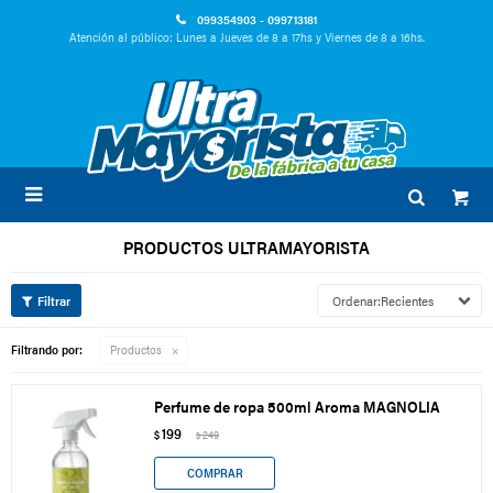
099354903 - 099713181
Atención al público: Lunes a Jueves de 8 a 17hs y Viernes de 8 a 16hs.

PRODUCTOS ULTRAMAYORISTA
Recientes
Filtrando por:
Productos
Perfume de ropa 500ml Aroma MAGNOLIA
199
$
249
$