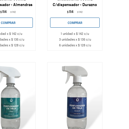
sador - Almendras
C/dispensador - Durazno
114
114
$
142
$
142
$
$
idad x $ 142 c/u
1 unidad x $ 142 c/u
dades x $ 135 c/u
3 unidades x $ 135 c/u
dades x $ 128 c/u
6 unidades x $ 128 c/u