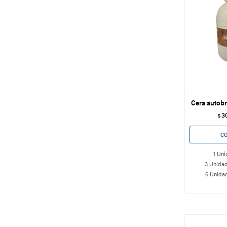
Cera autobr
3
$
1 Uni
3 Unidad
6 Unidad