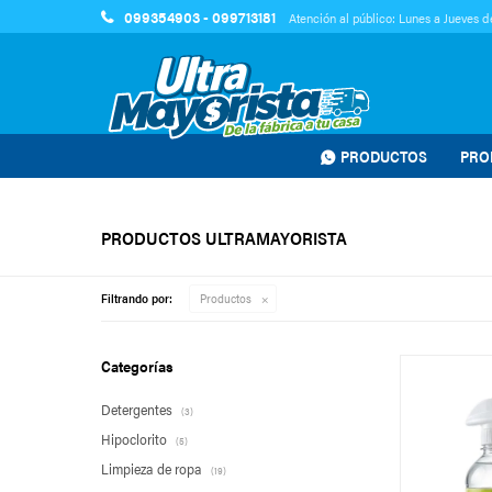
099354903 - 099713181
Atención al público: Lunes a Jueves de
PRODUCTOS
PRO
PRODUCTOS ULTRAMAYORISTA
Filtrando por:
Productos
Categorías
Detergentes
(3)
Hipoclorito
(5)
Limpieza de ropa
(19)