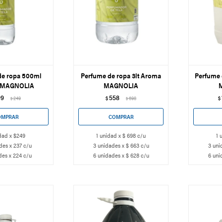
de ropa 500ml
Perfume de ropa 3lt Aroma
Perfume 
 MAGNOLIA
MAGNOLIA
99
558
249
$
698
$
$
$
dad x $249
1 unidad x $ 698 c/u
1 
des x 237 c/u
3 unidades x $ 663 c/u
3 uni
des x 224 c/u
6 unidades x $ 628 c/u
6 uni