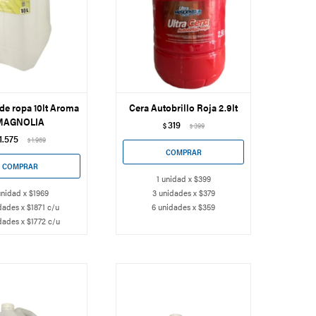
de ropa 10lt Aroma
Cera Autobrillo Roja 2.9lt
MAGNOLIA
319
$
399
$
1.575
1.969
$
1 unidad x $399
unidad x $1969
3 unidades x $379
dades x $1871 c/u
6 unidades x $359
dades x $1772 c/u