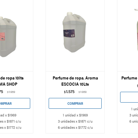
de ropa 10lts
Perfume de ropa. Aroma
Perfume 
MA SHOP
ESCOCIA 10Lts
75
1.575
1.969
$
1.969
$
$
1 un
dad x $1969
1 unidad x $1969
3 uni
es x $1871 c/u
3 unidades x $1871 c/u
6 uni
es x $1772 c/u
6 unidades x $1772 c/u