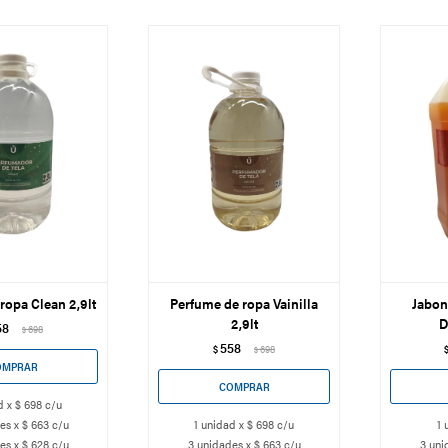
ropa Clean 2,9lt
Perfume de ropa Vainilla
Jabon
2,9lt
D
58
698
$
558
$
698
$
d x $ 698 c/u
es x $ 663 c/u
1 unidad x $ 698 c/u
1 
es x $ 628 c/u
3 unidades x $ 663 c/u
3 uni