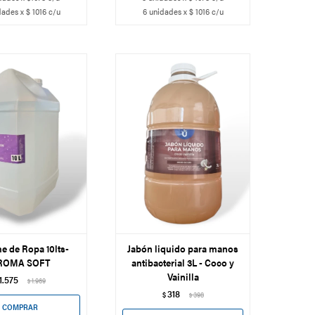
dades x $ 1016 c/u
6 unidades x $ 1016 c/u
e de Ropa 10lts-
Jabón liquido para manos
ROMA SOFT
antibacterial 3L - Coco y
Vainilla
1.575
1.969
$
318
$
398
$