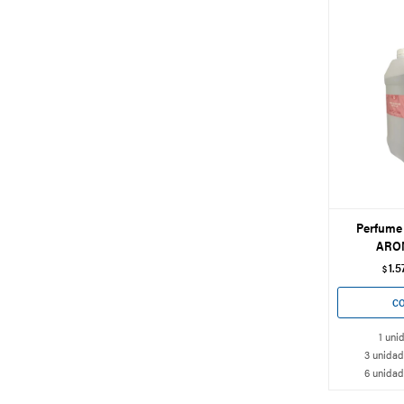
Perfume 
ARO
1.5
$
1 uni
3 unidad
6 unidad