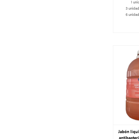
1 uni
3 unidad
6 unidad
Jabón liqu
antibacter