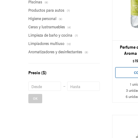
Piscinas
(6)
Productos para autos
(7)
Higiene personal
(9)
Ceras y lustramuebles
(4)
Limpieza de baño y cocina
(7)
Limpiadores multiuso
(12)
Perfume 
Aromatizadores y desinfectantes
Aroma
(8)
1
$
Precio
($)
1 uni
3 unida
6 unida
OK