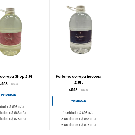
de ropa Shop 2,9lt
Perfume de ropa Escocia
2,9lt
558
$
698
$
558
$
698
$
idad x $ 698 c/u
dades x $ 663 c/u
1 unidad x $ 698 c/u
dades x $ 628 c/u
3 unidades x $ 663 c/u
6 unidades x $ 628 c/u