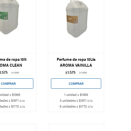
me de ropa 10lt
Perfume de ropa 10Lts
OMA CLEAN
AROMA VAINILLA
1.575
1.575
1.969
$
1.969
$
$
unidad x $1969
1 unidad x $1969
dades x $1871 c/u
3 unidades x $1871 c/u
dades x $1772 c/u
6 unidades x $1772 c/u