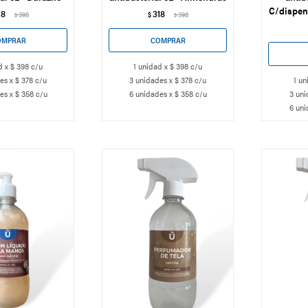
C/dispen
18
318
398
$
398
$
$
d x $ 398 c/u
1 unidad x $ 398 c/u
es x $ 378 c/u
3 unidades x $ 378 c/u
1 un
es x $ 358 c/u
6 unidades x $ 358 c/u
3 uni
6 uni