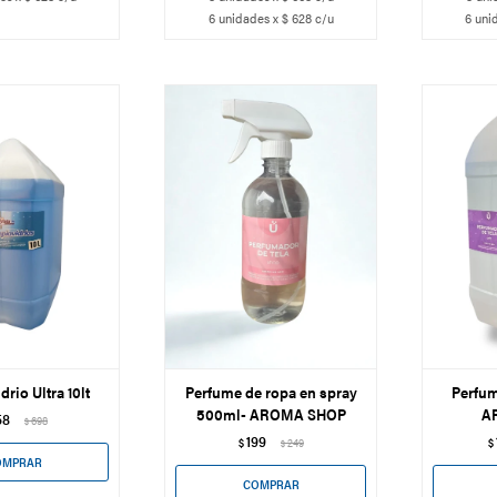
6 unidades x $ 628 c/u
6 uni
drio Ultra 10lt
Perfume de ropa en spray
Perfum
500ml- AROMA SHOP
A
58
698
$
199
$
249
$
$