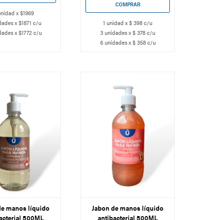
unidad x $1969
dades x $1871 c/u
1 unidad x $ 398 c/u
dades x $1772 c/u
3 unidades x $ 378 c/u
6 unidades x $ 358 c/u
de manos líquido
Jabon de manos líquido
acterial 500ML
antibacterial 500ML