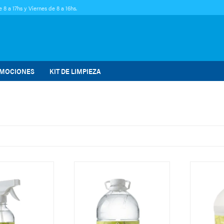
 8 a 17hs y Viernes de 8 a 16hs.
MOCIONES
KIT DE LIMPIEZA