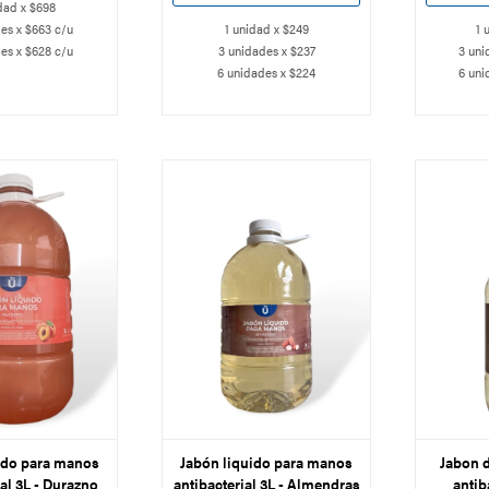
dad x $698
es x $663 c/u
1 unidad x $249
1 
es x $628 c/u
3 unidades x $237
3 uni
6 unidades x $224
6 uni
ido para manos
Jabón liquido para manos
Jabon 
ial 3L - Durazno
antibacterial 3L - Almendras
antib