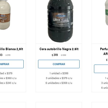
illo Blanca 2,9lt
Cera autobrillo Negra 2.9lt
Perfu
AR
03
319
379
$
399
$
$
$
dad x $379
1 unidad x $399
es x $360 c/u
3 unidades x $379 c/u
1 
es x $341 c/u
6 unidades x $359 c/u
3 uni
6 uni