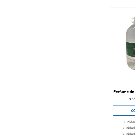
Perfume de 
5
$
1 unida
3 unidad
6 unidad