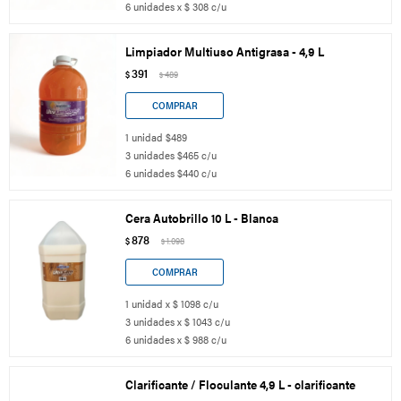
6 unidades x $ 308 c/u
Limpiador Multiuso Antigrasa - 4,9 L
391
$
489
$
1 unidad $489
3 unidades $465 c/u
6 unidades $440 c/u
Cera Autobrillo 10 L - Blanca
878
$
1.098
$
1 unidad x $ 1098 c/u
3 unidades x $ 1043 c/u
6 unidades x $ 988 c/u
Clarificante / Floculante 4,9 L - clarificante