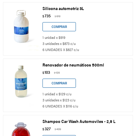
Silicona automotriz 3L
735
$
919
$
1 unidad x $919
3 unidades x $873 c/u
6 UNIDADES X $827 c/u
Renovador de neumáticos 500ml
103
$
129
$
1 unidad x $129 c/u
3 unidades x $123 c/u
6 UNIDADES X $116 c/u
Shampoo Car Wash Automoviles - 2,9 L
327
$
409
$