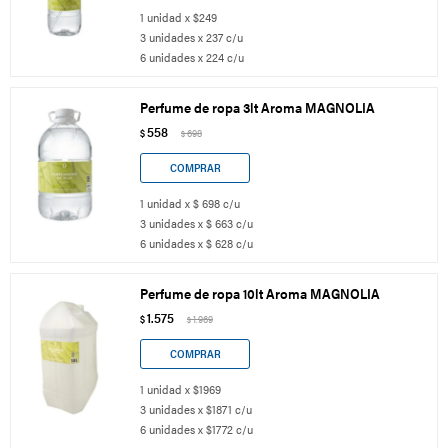
1 unidad x $249
3 unidades x 237 c/u
6 unidades x 224 c/u
Perfume de ropa 3lt Aroma MAGNOLIA
558
$
698
$
1 unidad x $ 698 c/u
3 unidades x $ 663 c/u
6 unidades x $ 628 c/u
Perfume de ropa 10lt Aroma MAGNOLIA
1.575
$
1.969
$
1 unidad x $1969
3 unidades x $1871 c/u
6 unidades x $1772 c/u