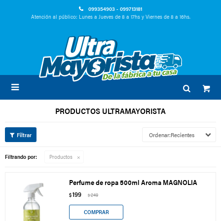
099354903 - 099713181
Atención al público: Lunes a Jueves de 8 a 17hs y Viernes de 8 a 16hs.

PRODUCTOS ULTRAMAYORISTA
Recientes
Filtrando por:
Productos
Perfume de ropa 500ml Aroma MAGNOLIA
199
$
249
$