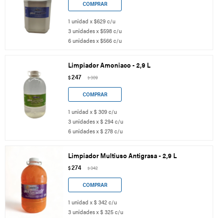
1 unidad x $629 c/u
3 unidades x $598 c/u
6 unidades x $566 c/u
Limpiador Amoniaco - 2,9 L
247
$
309
$
1 unidad x $ 309 c/u
3 unidades x $ 294 c/u
6 unidades x $ 278 c/u
Limpiador Multiuso Antigrasa - 2,9 L
274
$
342
$
1 unidad x $ 342 c/u
3 unidades x $ 325 c/u