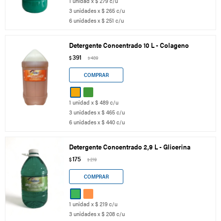
1 unidad x $ 279 c/u
3 unidades x $ 265 c/u
6 unidades x $ 251 c/u
Detergente Concentrado 10 L - Colageno
391
$
489
$
1 unidad x $ 489 c/u
3 unidades x $ 465 c/u
6 unidades x $ 440 c/u
Detergente Concentrado 2,9 L - Glicerina
175
$
219
$
1 unidad x $ 219 c/u
3 unidades x $ 208 c/u