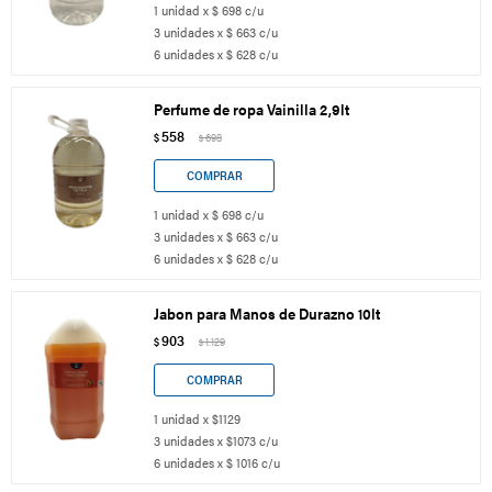
1 unidad x $ 698 c/u
3 unidades x $ 663 c/u
6 unidades x $ 628 c/u
Perfume de ropa Vainilla 2,9lt
558
$
698
$
1 unidad x $ 698 c/u
3 unidades x $ 663 c/u
6 unidades x $ 628 c/u
Jabon para Manos de Durazno 10lt
903
$
1.129
$
1 unidad x $1129
3 unidades x $1073 c/u
6 unidades x $ 1016 c/u