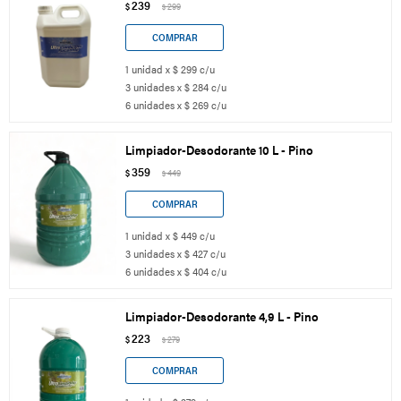
239
$
299
$
1 unidad x $ 299 c/u
3 unidades x $ 284 c/u
6 unidades x $ 269 c/u
Limpiador-Desodorante 10 L - Pino
359
$
449
$
1 unidad x $ 449 c/u
3 unidades x $ 427 c/u
6 unidades x $ 404 c/u
Limpiador-Desodorante 4,9 L - Pino
223
$
279
$