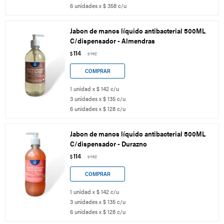
6 unidades x $ 358 c/u
Jabon de manos líquido antibacterial 500ML
C/dispensador - Almendras
114
$
142
$
1 unidad x $ 142 c/u
3 unidades x $ 135 c/u
6 unidades x $ 128 c/u
Jabon de manos líquido antibacterial 500ML
C/dispensador - Durazno
114
$
142
$
1 unidad x $ 142 c/u
3 unidades x $ 135 c/u
6 unidades x $ 128 c/u