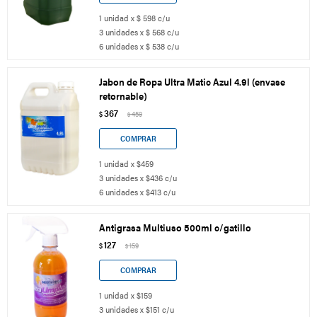
1 unidad x $ 598 c/u
3 unidades x $ 568 c/u
6 unidades x $ 538 c/u
Jabon de Ropa Ultra Matic Azul 4.9l (envase
retornable)
367
$
459
$
1 unidad x $459
3 unidades x $436 c/u
6 unidades x $413 c/u
Antigrasa Multiuso 500ml c/gatillo
127
$
159
$
1 unidad x $159
3 unidades x $151 c/u