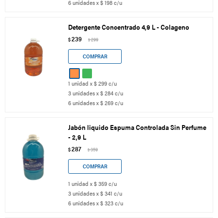
6 unidades x $ 198 c/u
Detergente Concentrado 4,9 L - Colageno
239
$
299
$
1 unidad x $ 299 c/u
3 unidades x $ 284 c/u
6 unidades x $ 269 c/u
Jabón liquido Espuma Controlada Sin Perfume
- 2,9 L
287
$
359
$
1 unidad x $ 359 c/u
3 unidades x $ 341 c/u
6 unidades x $ 323 c/u