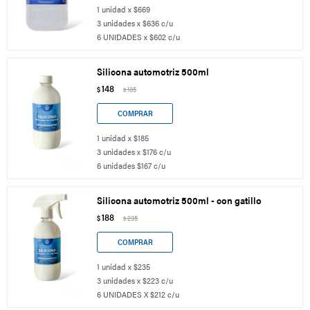
1 unidad x $669
3 unidades x $636 c/u
6 UNIDADES x $602 c/u
Silicona automotriz 500ml
148
$
185
$
1 unidad x $185
3 unidades x $176 c/u
6 unidades $167 c/u
Silicona automotriz 500ml - con gatillo
188
$
235
$
1 unidad x $235
3 unidades x $223 c/u
6 UNIDADES X $212 c/u