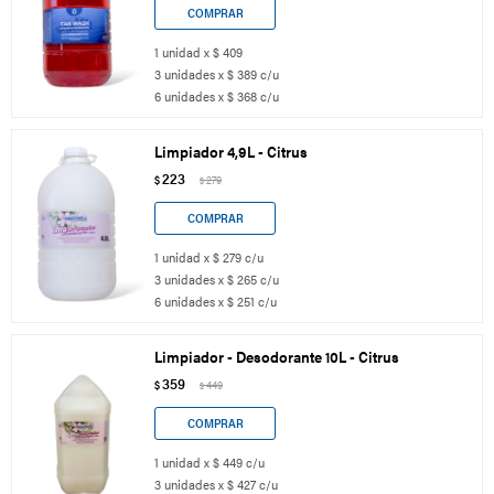
1 unidad x $ 409
3 unidades x $ 389 c/u
6 unidades x $ 368 c/u
Limpiador 4,9L - Citrus
223
$
279
$
1 unidad x $ 279 c/u
3 unidades x $ 265 c/u
6 unidades x $ 251 c/u
Limpiador - Desodorante 10L - Citrus
359
$
449
$
1 unidad x $ 449 c/u
3 unidades x $ 427 c/u