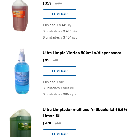
359
$
449
$
1 unidad x $ 449 c/u
3 unidades x $ 427 c/u
6 unidades x $ 404 c/u
Ultra Limpia Vidrios 500ml c/dispensador
95
$
119
$
1 unidad x $119
3 unidades x $113 c/u
6 unidades x $107 c/u
Ultra Limpiador multiuso Antibacterial 99.9%
Limon 10l
478
$
598
$