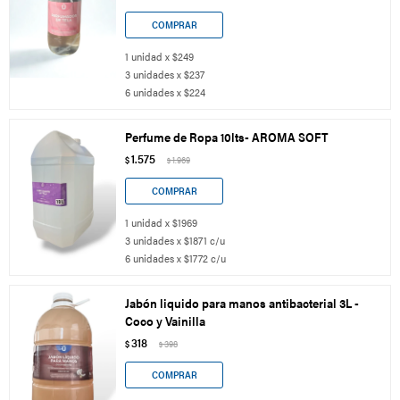
1 unidad x $249
3 unidades x $237
6 unidades x $224
Perfume de Ropa 10lts- AROMA SOFT
1.575
$
1.969
$
1 unidad x $1969
3 unidades x $1871 c/u
6 unidades x $1772 c/u
Jabón liquido para manos antibacterial 3L -
Coco y Vainilla
318
$
398
$