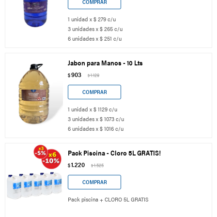
1 unidad x $ 279 c/u
3 unidades x $ 265 c/u
6 unidades x $ 251 c/u
Jabon para Manos - 10 Lts
903
$
1.129
$
1 unidad x $ 1129 c/u
3 unidades x $ 1073 c/u
6 unidades x $ 1016 c/u
Pack Piscina - Cloro 5L GRATIS!
1.220
$
1.525
$
Pack piscina + CLORO 5L GRATIS