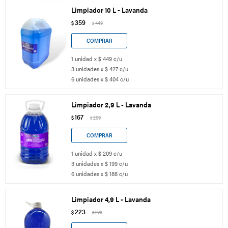
Limpiador 10 L - Lavanda
359
$
449
$
1 unidad x $ 449 c/u
3 unidades x $ 427 c/u
6 unidades x $ 404 c/u
Limpiador 2,9 L - Lavanda
167
$
209
$
1 unidad x $ 209 c/u
3 unidades x $ 199 c/u
6 unidades x $ 188 c/u
Limpiador 4,9 L - Lavanda
223
$
279
$