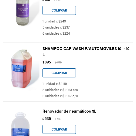
1 unidad x $249
3 unidades x $237
6 unidades x $224
SHAMPOO CAR WASH P/AUTOMOVILES 10l - 10
L
895
$
1.119
$
1 unidad x $ 1119
3 unidades x $ 1063 c/u
6 unidades x $ 1007 c/u
Renovador de neumáticos 3L
535
$
669
$