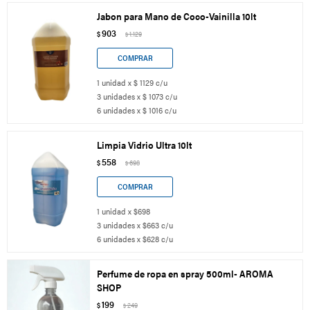
Jabon para Mano de Coco-Vainilla 10lt
903
$
1.129
$
1 unidad x $ 1129 c/u
3 unidades x $ 1073 c/u
6 unidades x $ 1016 c/u
Limpia Vidrio Ultra 10lt
558
$
698
$
1 unidad x $698
3 unidades x $663 c/u
6 unidades x $628 c/u
Perfume de ropa en spray 500ml- AROMA
SHOP
199
$
249
$