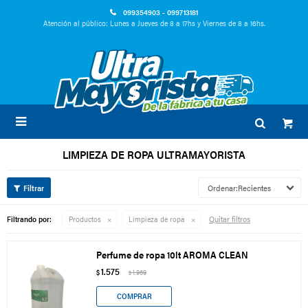
099354903 - 099713181
Atención al público: Lunes a Jueves de 8 a 17hs y Viernes de 8 a 16hs.

LIMPIEZA DE ROPA ULTRAMAYORISTA
Recientes
Quitar filtros
Filtrando por:
Productos
Limpieza de ropa
Perfume de ropa 10lt AROMA CLEAN
1.575
$
1.969
$