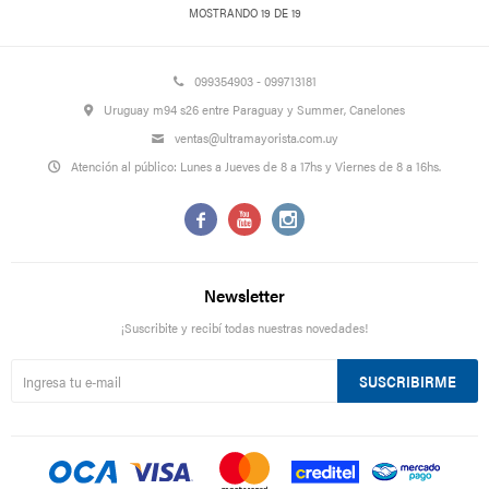
MOSTRANDO
19
DE
19
099354903 - 099713181
Uruguay m94 s26 entre Paraguay y Summer, Canelones
ventas@ultramayorista.com.uy
Atención al público: Lunes a Jueves de 8 a 17hs y Viernes de 8 a 16hs.



Newsletter
¡Suscribite y recibí todas nuestras novedades!
SUSCRIBIRME