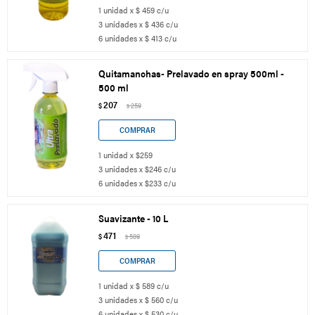
1 unidad x $ 459 c/u
3 unidades x $ 436 c/u
6 unidades x $ 413 c/u
Quitamanchas- Prelavado en spray 500ml -
500 ml
207
$
259
$
1 unidad x $259
3 unidades x $246 c/u
6 unidades x $233 c/u
Suavizante - 10 L
471
$
589
$
1 unidad x $ 589 c/u
3 unidades x $ 560 c/u
6 unidades x $ 530 c/u