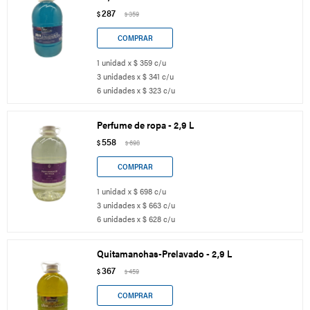
287
$
359
$
1 unidad x $ 359 c/u
3 unidades x $ 341 c/u
6 unidades x $ 323 c/u
Perfume de ropa - 2,9 L
558
$
698
$
1 unidad x $ 698 c/u
3 unidades x $ 663 c/u
6 unidades x $ 628 c/u
Quitamanchas-Prelavado - 2,9 L
367
$
459
$