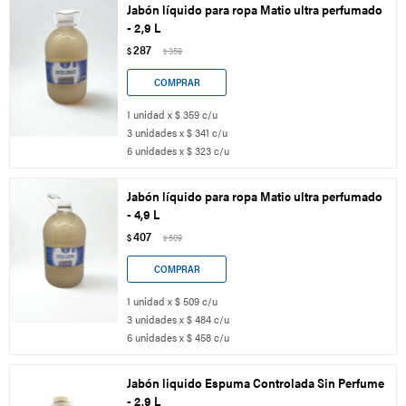
Jabón líquido para ropa Matic ultra perfumado
- 2,9 L
287
$
359
$
1 unidad x $ 359 c/u
3 unidades x $ 341 c/u
6 unidades x $ 323 c/u
Jabón líquido para ropa Matic ultra perfumado
- 4,9 L
407
$
509
$
1 unidad x $ 509 c/u
3 unidades x $ 484 c/u
6 unidades x $ 458 c/u
Jabón liquido Espuma Controlada Sin Perfume
- 2,9 L