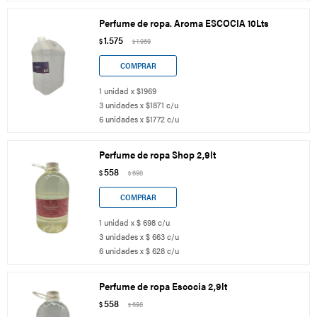
Perfume de ropa. Aroma ESCOCIA 10Lts
1.575
$
1.969
$
1 unidad x $1969
3 unidades x $1871 c/u
6 unidades x $1772 c/u
Perfume de ropa Shop 2,9lt
558
$
698
$
1 unidad x $ 698 c/u
3 unidades x $ 663 c/u
6 unidades x $ 628 c/u
Perfume de ropa Escocia 2,9lt
558
$
698
$