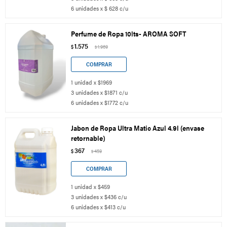
6 unidades x $ 628 c/u
Perfume de Ropa 10lts- AROMA SOFT
1.575
$
1.969
$
1 unidad x $1969
3 unidades x $1871 c/u
6 unidades x $1772 c/u
Jabon de Ropa Ultra Matic Azul 4.9l (envase
retornable)
367
$
459
$
1 unidad x $459
3 unidades x $436 c/u
6 unidades x $413 c/u