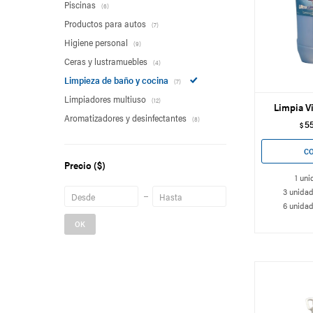
Piscinas
(6)
Productos para autos
(7)
Higiene personal
(9)
Ceras y lustramuebles
(4)
Limpieza de baño y cocina
(7)
Limpiadores multiuso
(12)
Limpia Vi
Aromatizadores y desinfectantes
(8)
5
$
Precio
($)
1 uni
3 unidad
6 unidad
OK