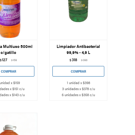
sa Multiuso 500ml
Limpiador Antibacterial
c/gatillo
99,9% - 4,9 L
127
318
$
159
$
398
$
$
 unidad x $159
1 unidad x $398
idades x $151 c/u
3 unidades x $378 c/u
dades x $143 c/u
6 unidades x $358 c/u