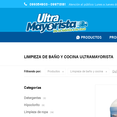
099354903 - 099713181
Atención al público: Lunes a Jueves de
PRODUCTOS
PRO
LIMPIEZA DE BAÑO Y COCINA ULTRAMAYORISTA
Quit
Filtrando por:
Productos
Limpieza de baño y cocina
Categorías
Detergentes
(3)
Hipoclorito
(5)
Limpieza de ropa
(19)