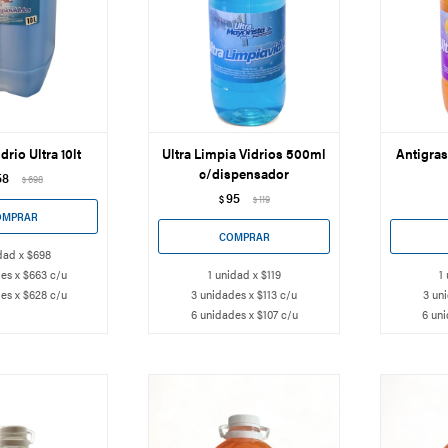
drio Ultra 10lt
Ultra Limpia Vidrios 500ml
Antigra
c/dispensador
58
698
$
95
$
119
$
dad x $698
es x $663 c/u
1 unidad x $119
1
es x $628 c/u
3 unidades x $113 c/u
3 un
6 unidades x $107 c/u
6 uni