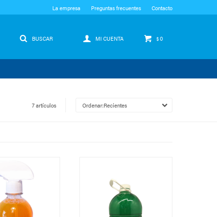
La empresa
Preguntas frecuentes
Contacto
0
$
7 artículos
Recientes