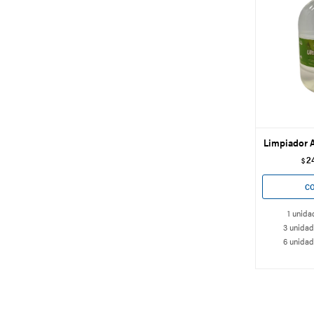
Limpiador A
2
$
1 unida
3 unidad
6 unidad