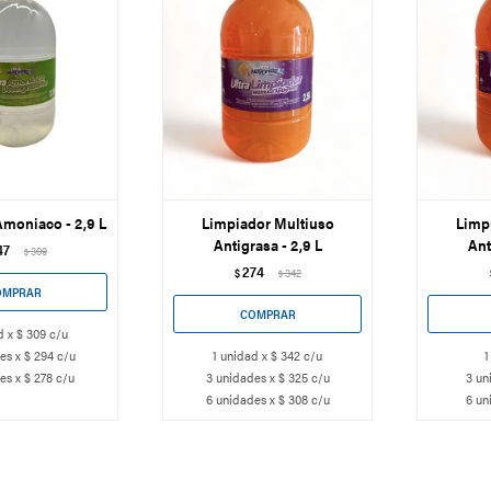
moniaco - 2,9 L
Limpiador Multiuso
Limp
Antigrasa - 2,9 L
Ant
47
309
$
274
$
342
$
d x $ 309 c/u
es x $ 294 c/u
1 unidad x $ 342 c/u
1
es x $ 278 c/u
3 unidades x $ 325 c/u
3 un
6 unidades x $ 308 c/u
6 un