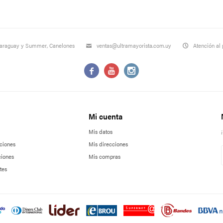
Paraguay y Summer, Canelones
ventas@ultramayorista.com.uy
Atención al 



Mi cuenta
Mis datos
ciones
Mis direcciones
ciones
Mis compras
tes