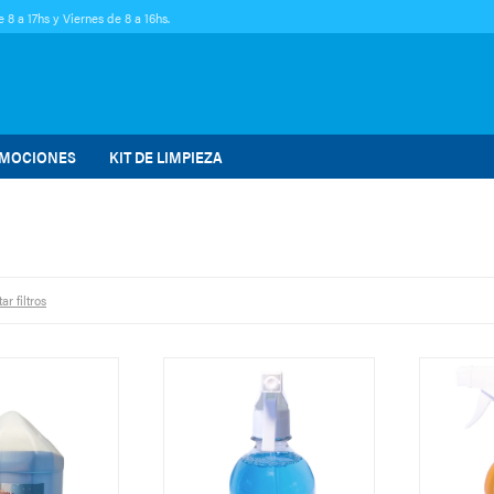
 8 a 17hs y Viernes de 8 a 16hs.
MOCIONES
KIT DE LIMPIEZA
ar filtros