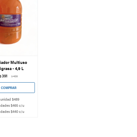
iador Multiuso
igrasa - 4,9 L
391
$
489
$
 unidad $489
idades $465 c/u
idades $440 c/u