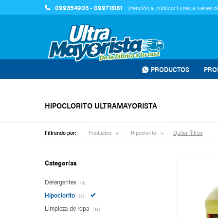
099354903 - 099713181
Atención al público: Lunes a Jueves de
PRODUCTOS
PRO
HIPOCLORITO ULTRAMAYORISTA
Quitar filtros
Filtrando por:
Productos
Hipoclorito
Categorías
Detergentes
(3)
Hipoclorito
(5)
Limpieza de ropa
(19)