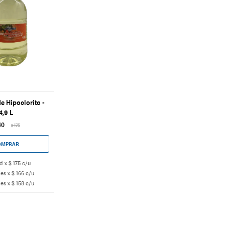
e Hipoclorito -
4,9 L
40
175
$
d x $ 175 c/u
es x $ 166 c/u
es x $ 158 c/u