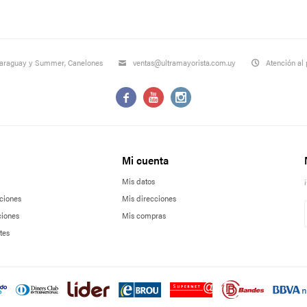
Paraguay y Summer, Canelones
ventas@ultramayorista.com.uy
Atención al 



Mi cuenta
Mis datos
ciones
Mis direcciones
ciones
Mis compras
tes