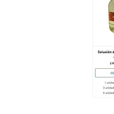
Solución d
1
$
1 unida
3 unidad
6 unidad