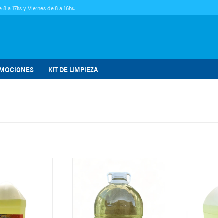
 8 a 17hs y Viernes de 8 a 16hs.
MOCIONES
KIT DE LIMPIEZA