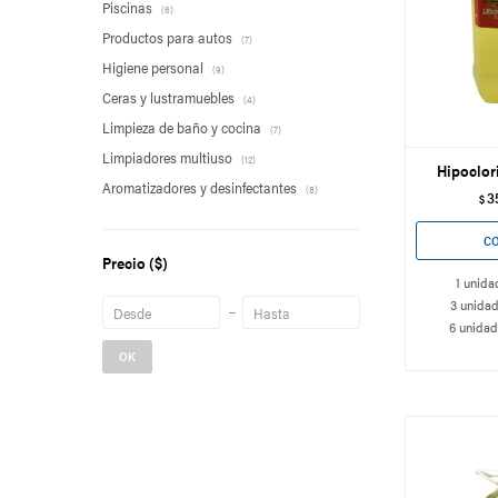
Piscinas
(6)
Productos para autos
(7)
Higiene personal
(9)
Ceras y lustramuebles
(4)
Limpieza de baño y cocina
(7)
Limpiadores multiuso
(12)
Hipoclori
Aromatizadores y desinfectantes
(8)
3
$
Precio
($)
1 unida
3 unidad
6 unidad
OK