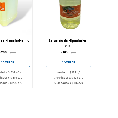
de Hipoclorito - 10
Solución de Hipoclorito -
L
2,9 L
266
103
$
332
$
129
$
$
idad x $ 332 c/u
1 unidad x $ 129 c/u
dades x $ 315 c/u
3 unidades x $ 123 c/u
dades x $ 299 c/u
6 unidades x $ 116 c/u