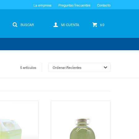
La empresa
Preguntas frecuentes
Contacto
0
$
5 artículos
Recientes