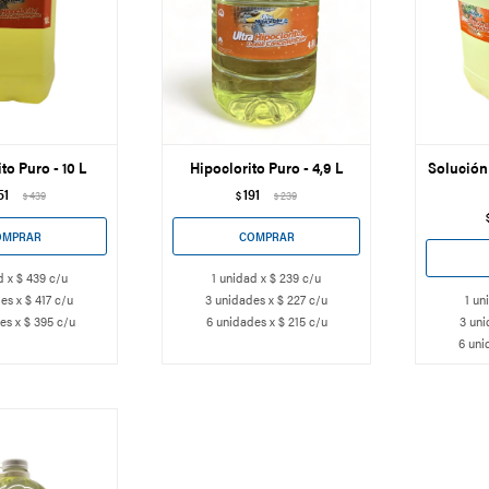
to Puro - 10 L
Hipoclorito Puro - 4,9 L
Solución 
51
191
439
$
239
$
$
d x $ 439 c/u
1 unidad x $ 239 c/u
es x $ 417 c/u
3 unidades x $ 227 c/u
1 un
es x $ 395 c/u
6 unidades x $ 215 c/u
3 uni
6 uni