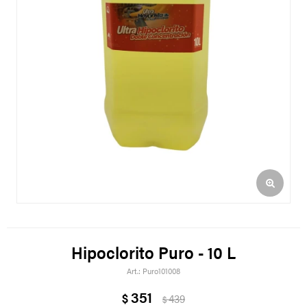
Hipoclorito Puro - 10 L
Puro101008
351
$
439
$