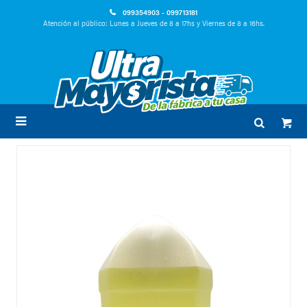
099354903 - 099713181
Atención al público: Lunes a Jueves de 8 a 17hs y Viernes de 8 a 16hs.
