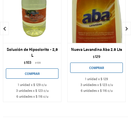


Solución de Hipoclorito - 2,9
Nueva Lavandina Aba 2.9 Lts
L
129
$
103
$
129
$
1 unidad x $ 129
1 unidad x $ 129 c/u
3 unidades x $ 123 c/u
3 unidades x $ 123 c/u
6 unidades x $ 116 c/u
6 unidades x $ 116 c/u