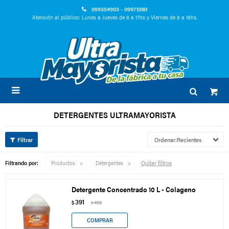
099354903 - 099713181
Atención al público: Lunes a Jueves de 8 a 17hs y Viernes de 8 a 16hs.

DETERGENTES ULTRAMAYORISTA
Recientes
Quitar filtros
Filtrando por:
Productos
Detergentes
Detergente Concentrado 10 L - Colageno
391
$
489
$