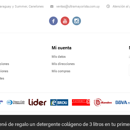
Paraguay y Summer, Canelones
ventas@ultramayorista.com.uy
Atención al 



Mi cuenta
Mis datos
ciones
Mis direcciones
ciones
Mis compras
tes
tené de regalo un detergente colágeno de 3 litros en tu prim