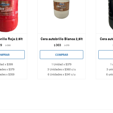
rillo Roja 2.9lt
Cera autobrillo Blanca 2,9lt
Cera aut
19
303
399
$
379
$
$
dad x $399
1 Unidad x $379
1 
ades x $379
3 Unidades x $360 c/u
3 uni
ades x $359
6 Unidades x $341 c/u
6 uni