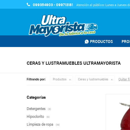
099354903 - 099713181
Atención al público: Lunes a Jueves de
PRODUCTOS
PRO
CERAS Y LUSTRAMUEBLES ULTRAMAYORISTA
Quitar fi
Filtrando por:
Productos
Ceras y lustramuebles
Categorías
Detergentes
(3)
Hipoclorito
(5)
Limpieza de ropa
(19)