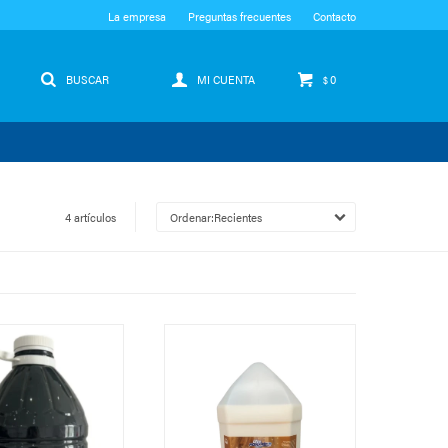
La empresa
Preguntas frecuentes
Contacto
0
$
4 artículos
Recientes