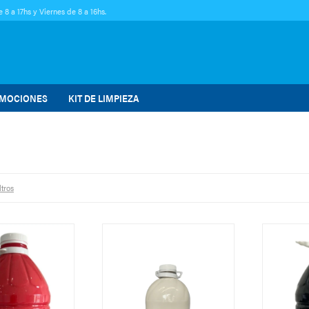
 8 a 17hs y Viernes de 8 a 16hs.
MOCIONES
KIT DE LIMPIEZA
ltros