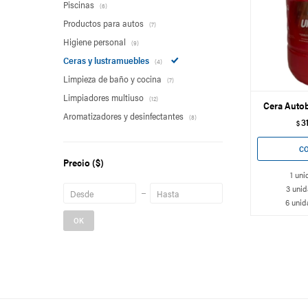
Piscinas
(6)
Productos para autos
(7)
Higiene personal
(9)
Ceras y lustramuebles
(4)
Limpieza de baño y cocina
(7)
Limpiadores multiuso
(12)
Cera Autob
Aromatizadores y desinfectantes
(8)
3
$
Precio
($)
1 uni
3 unid
6 unid
OK