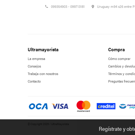
099354903 - 099713181
Uruguay m94 s26 entre 
Ultramayorista
Compra
La empresa
Cómo comprar
Consejos
Cambios y devolu
Trabaja con nosotros
Términos y condi
Contacto
Preguntas frecuen
© Copyright 2026 / UltraMayorista
Regístrate y ob