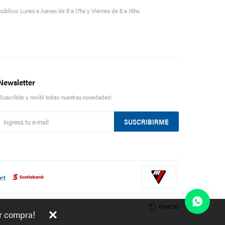
público: Lunes a Jueves de 8 a 17hs y Viernes de 8 a 16hs.
Newsletter
¡Suscribite y recibí todas nuestras novedades!
SUSCRIBIRME
er compra!