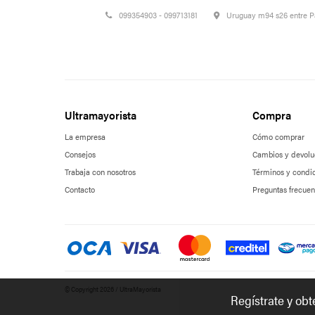
099354903 - 099713181
Uruguay m94 s26 entre 
Ultramayorista
Compra
La empresa
Cómo comprar
Consejos
Cambios y devolu
Trabaja con nosotros
Términos y condi
Contacto
Preguntas frecuen
© Copyright 2026 / UltraMayorista
Regístrate y ob