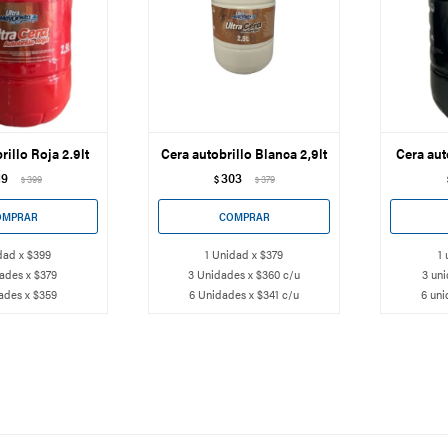
rillo Roja 2.9lt
Cera autobrillo Blanca 2,9lt
Cera aut
19
303
399
$
379
$
$
dad x $399
1 Unidad x $379
1 
ades x $379
3 Unidades x $360 c/u
3 uni
ades x $359
6 Unidades x $341 c/u
6 uni