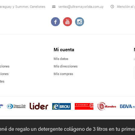
Paraguay y Summer, Canelones
ventas@ultramayorista.com.uy
Atención al 



Mi cuenta
Mis datos
ciones
Mis direcciones
ciones
Mis compras
tes
tené de regalo un detergente colágeno de 3 litros en tu prim