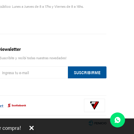
público: Lunes a Jueves de 8 a 17hs y Viernes de 8 a 16hs.
Newsletter
¡Suscribite y recibí todas nuestras novedades!
SUSCRIBIRME
er compra!