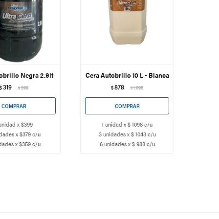
obrillo Negra 2.9lt
Cera Autobrillo 10 L - Blanca
319
878
$
399
$
1.098
$
$
unidad x $399
1 unidad x $ 1098 c/u
dades x $379 c/u
3 unidades x $ 1043 c/u
dades x $359 c/u
6 unidades x $ 988 c/u