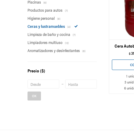
Piscinas
(6)
Productos para autos
(7)
Higiene personal
(9)
Ceras y lustramuebles
(4)
Limpieza de baño y cocina
(7)
Limpiadores multiuso
(12)
Cera Autob
Aromatizadores y desinfectantes
(8)
3
$
Precio
($)
1 uni
3 unid
6 unid
OK