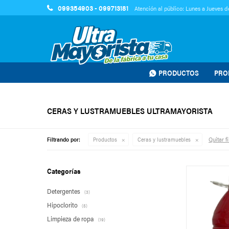
099354903 - 099713181
Atención al público: Lunes a Jueves de
PRODUCTOS
PRO
CERAS Y LUSTRAMUEBLES ULTRAMAYORISTA
Quitar fi
Filtrando por:
Productos
Ceras y lustramuebles
Categorías
Detergentes
(3)
Hipoclorito
(5)
Limpieza de ropa
(19)