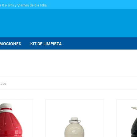
 8 a 17hs y Viernes de 8 a 16hs.
MOCIONES
KIT DE LIMPIEZA
ltros