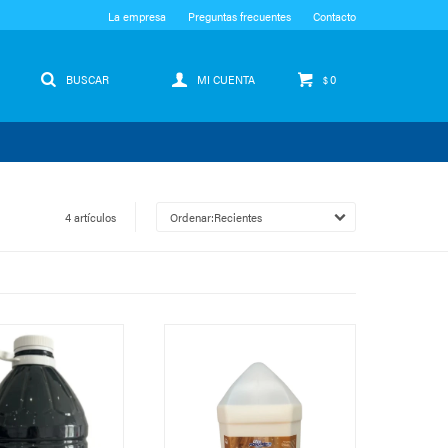
La empresa
Preguntas frecuentes
Contacto
0
$
4 artículos
Recientes