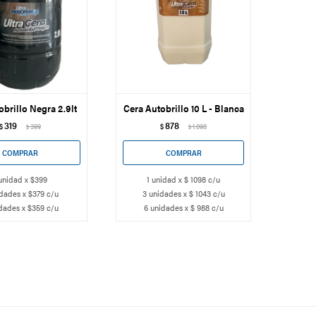
obrillo Negra 2.9lt
Cera Autobrillo 10 L - Blanca
319
878
$
399
$
1.098
$
$
unidad x $399
1 unidad x $ 1098 c/u
dades x $379 c/u
3 unidades x $ 1043 c/u
dades x $359 c/u
6 unidades x $ 988 c/u