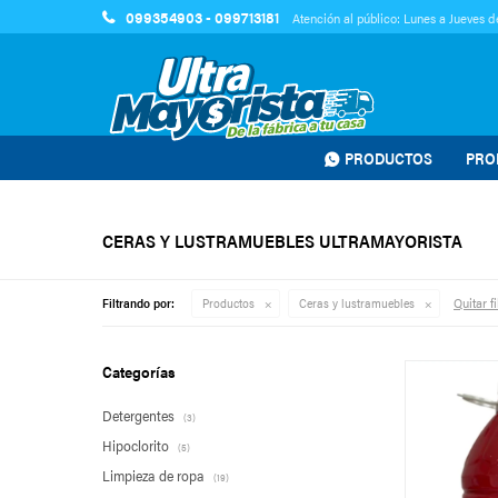
099354903 - 099713181
Atención al público: Lunes a Jueves de
PRODUCTOS
PRO
CERAS Y LUSTRAMUEBLES ULTRAMAYORISTA
Quitar fi
Filtrando por:
Productos
Ceras y lustramuebles
Categorías
Detergentes
(3)
Hipoclorito
(5)
Limpieza de ropa
(19)