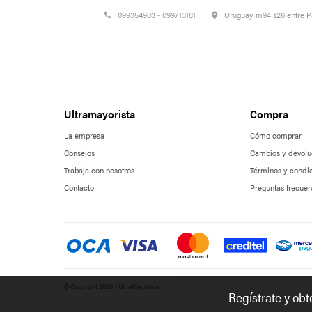
099354903 - 099713181
Uruguay m94 s26 entre 
Ultramayorista
Compra
La empresa
Cómo comprar
Consejos
Cambios y devolu
Trabaja con nosotros
Términos y condi
Contacto
Preguntas frecuen
© Copyright 2026 / UltraMayorista
Regístrate y ob