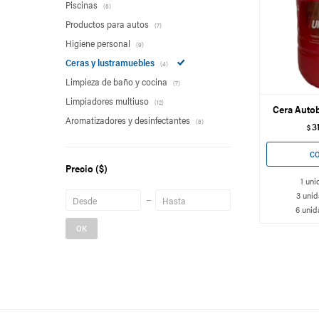
Piscinas
(6)
Productos para autos
(7)
Higiene personal
(9)
Ceras y lustramuebles
(4)
Limpieza de baño y cocina
(7)
Limpiadores multiuso
(12)
Cera Autob
Aromatizadores y desinfectantes
(8)
3
$
Precio
($)
1 uni
3 unid
6 unid
OK