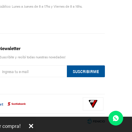
público: Lunes a Jueves de 8 a 17hs y Viernes de 8 a 16hs.
Newsletter
¡Suscribite y recibí todas nuestras novedades!
SUSCRIBIRME
er compra!