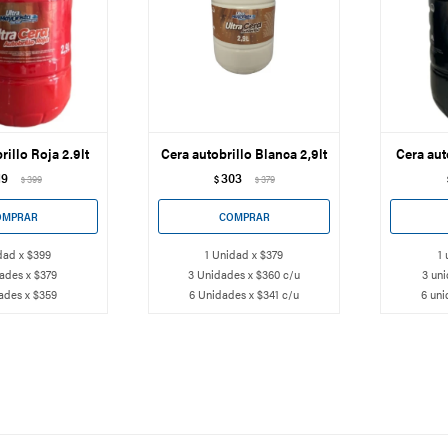
rillo Roja 2.9lt
Cera autobrillo Blanca 2,9lt
Cera aut
19
303
399
$
379
$
$
dad x $399
1 Unidad x $379
1 
ades x $379
3 Unidades x $360 c/u
3 uni
ades x $359
6 Unidades x $341 c/u
6 uni