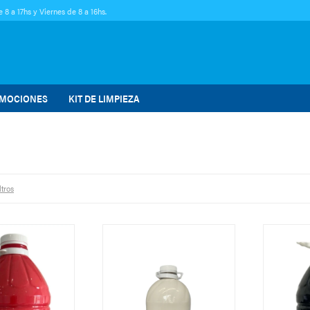
 8 a 17hs y Viernes de 8 a 16hs.
MOCIONES
KIT DE LIMPIEZA
ltros