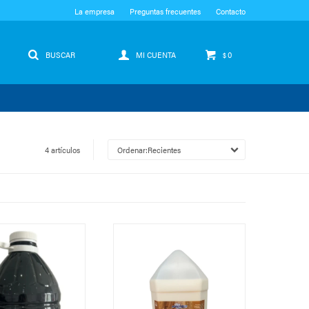
La empresa
Preguntas frecuentes
Contacto
0
$
4 artículos
Recientes