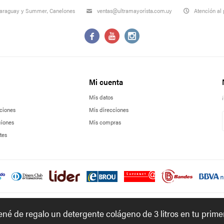
Paraguay y Summer, Canelones
ventas@ultramayorista.com.uy
Atención al 



Mi cuenta
Mis datos
ciones
Mis direcciones
ciones
Mis compras
tes
tené de regalo un detergente colágeno de 3 litros en tu prim