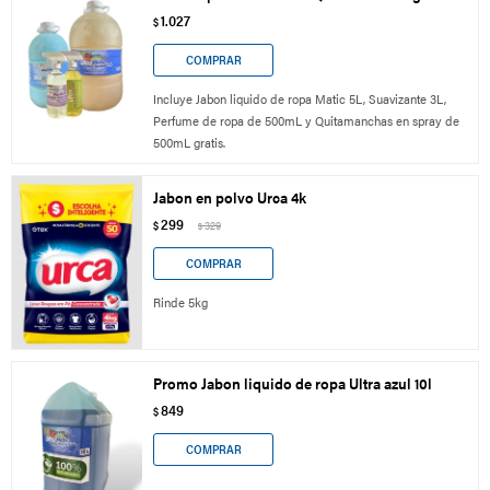
1.027
$
Incluye Jabon liquido de ropa Matic 5L, Suavizante 3L,
Perfume de ropa de 500mL y Quitamanchas en spray de
500mL gratis.
Jabon en polvo Urca 4k
299
$
329
$
Rinde 5kg
Promo Jabon liquido de ropa Ultra azul 10l
849
$