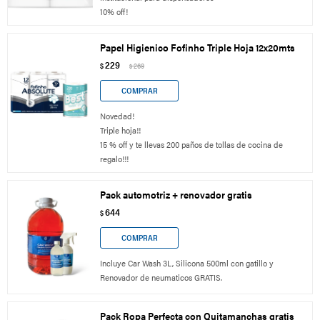
10% off!
Papel Higienico Fofinho Triple Hoja 12x20mts
229
$
269
$
Novedad!
Triple hoja!!
15 % off y te llevas 200 paños de tollas de cocina de
regalo!!!
Pack automotriz + renovador gratis
644
$
Incluye Car Wash 3L, Silicona 500ml con gatillo y
Renovador de neumaticos GRATIS.
Pack Ropa Perfecta con Quitamanchas gratis