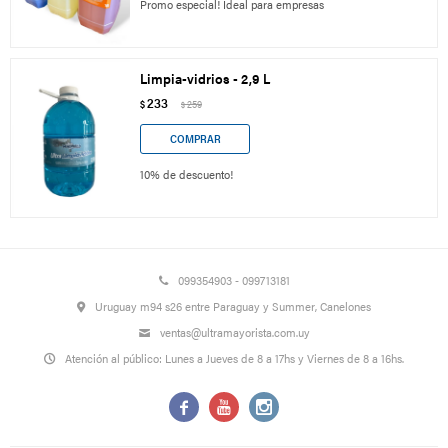
Promo especial! Ideal para empresas
Limpia-vidrios - 2,9 L
233
$
259
$
10% de descuento!
099354903 - 099713181
Uruguay m94 s26 entre Paraguay y Summer, Canelones
ventas@ultramayorista.com.uy
Atención al público: Lunes a Jueves de 8 a 17hs y Viernes de 8 a 16hs.


