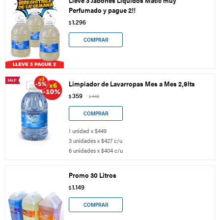
Lleve 3 Jabones Líquidos Matic muy
Perfumado y pague 2!!
1.296
$
Limpiador de Lavarropas Mes a Mes 2,9lts
359
$
449
$
1 unidad x $449
3 unidades x $427 c/u
6 unidades x $404 c/u
Promo 30 Litros
1.149
$