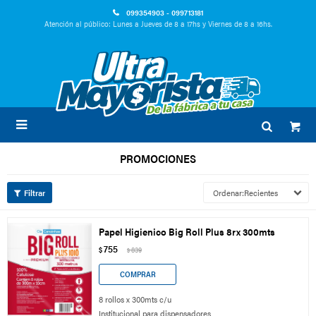
099354903 - 099713181
Atención al público: Lunes a Jueves de 8 a 17hs y Viernes de 8 a 16hs.

PROMOCIONES
Recientes
Papel Higienico Big Roll Plus 8rx 300mts
755
$
839
$
8 rollos x 300mts c/u
Institucional para dispensadores