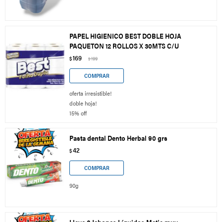
PAPEL HIGIENICO BEST DOBLE HOJA
PAQUETON 12 ROLLOS X 30MTS C/U
169
$
199
$
oferta irresistible!
doble hoja!
15% off
Pasta dental Dento Herbal 90 grs
42
$
90g