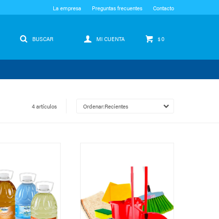
La empresa
Preguntas frecuentes
Contacto
0
$
4 artículos
Recientes