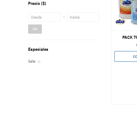
Precio
($)
OK
PACK T
Especiales
Sale
(1)