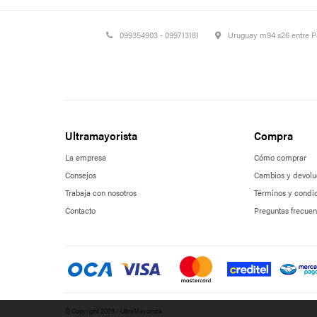
099354903 - 099713181
Uruguay m94 s26 entre 
Ultramayorista
Compra
La empresa
Cómo comprar
Consejos
Cambios y devolu
Trabaja con nosotros
Términos y condi
Contacto
Preguntas frecuen
© Copyright 2026 / UltraMayorista