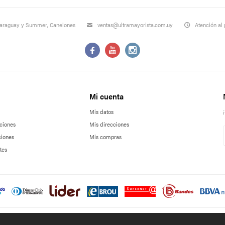
Paraguay y Summer, Canelones
ventas@ultramayorista.com.uy
Atención al 



Mi cuenta
Mis datos
ciones
Mis direcciones
ciones
Mis compras
tes