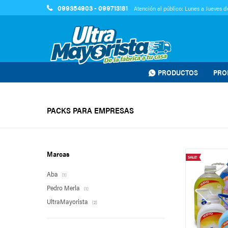
099354903 - 099713181
Atención al público: Lunes a Jueves de
PRODUCTOS
PRO
PACKS PARA EMPRESAS
Marcas
Aba
(1)
Pedro Merla
(1)
UltraMayorista
(2)