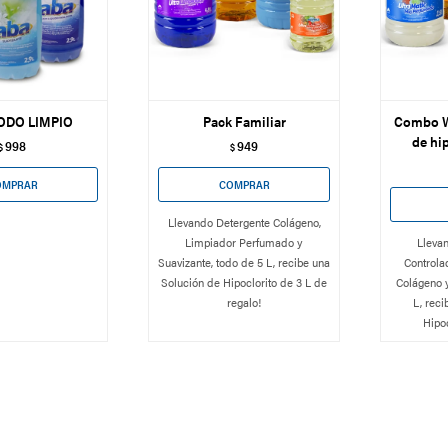
ODO LIMPIO
Pack Familiar
Combo W
de hip
998
949
$
$
Llevando Detergente Colágeno,
Limpiador Perfumado y
Lleva
Suavizante, todo de 5 L, recibe una
Controla
Solución de Hipoclorito de 3 L de
Colágeno y
regalo!
L, rec
Hipoc