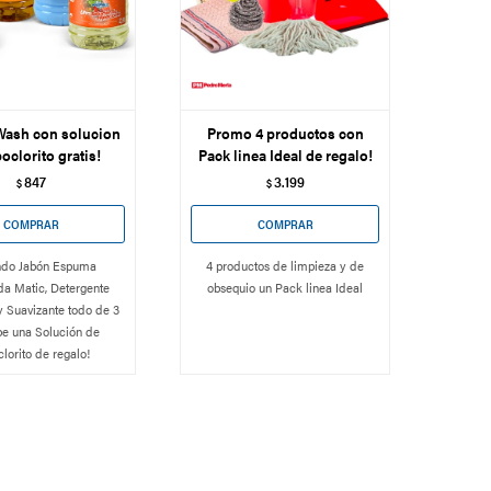
ash con solucion
Promo 4 productos con
oclorito gratis!
Pack linea Ideal de regalo!
847
3.199
$
$
ndo Jabón Espuma
4 productos de limpieza y de
da Matic, Detergente
obsequio un Pack linea Ideal
 Suavizante todo de 3
ibe una Solución de
lorito de regalo!