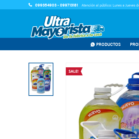
099354903 - 099713181
Atención al público: Lunes a Jueves de
PRODUCTOS
PRO