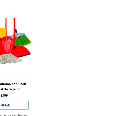
ductos con Pack
eal de regalo!
3.199
impieza y de obsequio