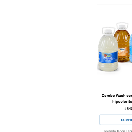
Combo Wash con
hipoclorito
84
$
Llevando Jabón Esp