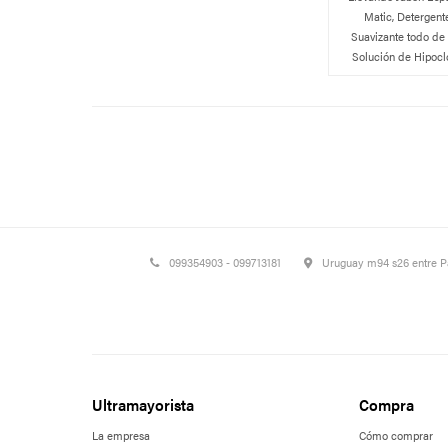
Matic, Detergent
Suavizante todo de 
Solución de Hipoclo
099354903 - 099713181
Uruguay m94 s26 entre 
Ultramayorista
Compra
La empresa
Cómo comprar