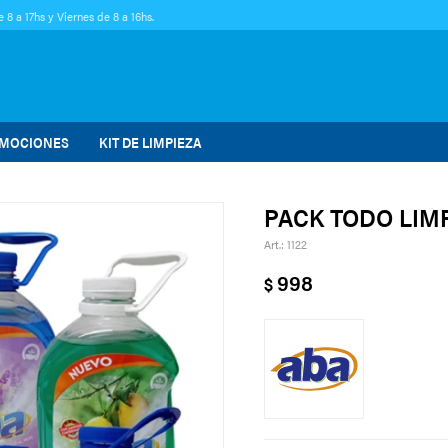
 8 a 17hs y Viernes de 8 a 16hs.
MOCIONES
KIT DE LIMPIEZA
PACK TODO LIM
1122
998
$