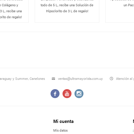
e Colágeno y
todo de 5 L, recibe una Solución de
un Pack
3 L, recibe una
Hipoclorito de 3 L de regalo!
rito de regalo!
Paraguay y Summer, Canelones
ventas@ultramayorista.com.uy
Atención al 



Mi cuenta
Mis datos