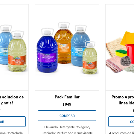
 solucion de
Pack Familiar
Promo 4 pro
 gratis!
linea Id
949
$
7
$
Llevando Detergente Colágeno,
uma Controlada
Limpiador Perfumado y Suavizante,
4 productos de l