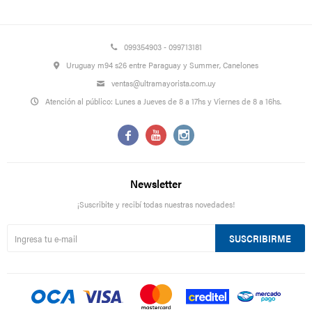
099354903 - 099713181
Uruguay m94 s26 entre Paraguay y Summer, Canelones
ventas@ultramayorista.com.uy
Atención al público: Lunes a Jueves de 8 a 17hs y Viernes de 8 a 16hs.



Newsletter
¡Suscribite y recibí todas nuestras novedades!
SUSCRIBIRME