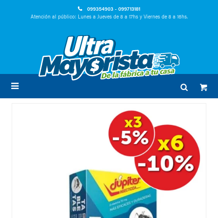
099354903 - 099713181
Atención al público: Lunes a Jueves de 8 a 17hs y Viernes de 8 a 16hs.
