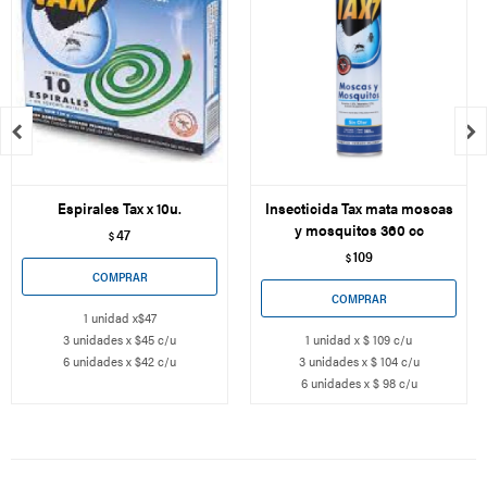


Espirales Tax x 10u.
Insecticida Tax mata moscas
y mosquitos 360 cc
47
$
109
$
1 unidad x$47
3 unidades x $45 c/u
1 unidad x $ 109 c/u
6 unidades x $42 c/u
3 unidades x $ 104 c/u
6 unidades x $ 98 c/u