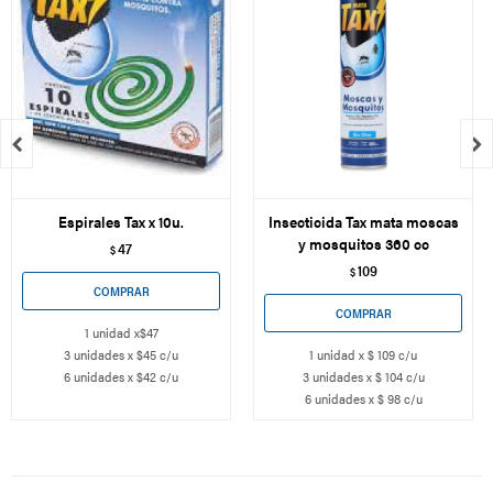


Espirales Tax x 10u.
Insecticida Tax mata moscas
y mosquitos 360 cc
47
$
109
$
1 unidad x$47
3 unidades x $45 c/u
1 unidad x $ 109 c/u
6 unidades x $42 c/u
3 unidades x $ 104 c/u
6 unidades x $ 98 c/u