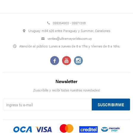
099354903 - 099713181
Uruguay m94 s26 entre Paraguay y Summer, Canelones
ventas@ultramayorista.com.uy
Atención al público: Lunes a Jueves de 8 a 17hs y Viernes de 8 a 16hs.



Newsletter
¡Suscribite y recibí todas nuestras novedades!
SUSCRIBIRME