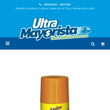
099354903 - 099713181
Atención al público: Lunes a Jueves de 8 a 17hs y Viernes de 8 a 16hs.
