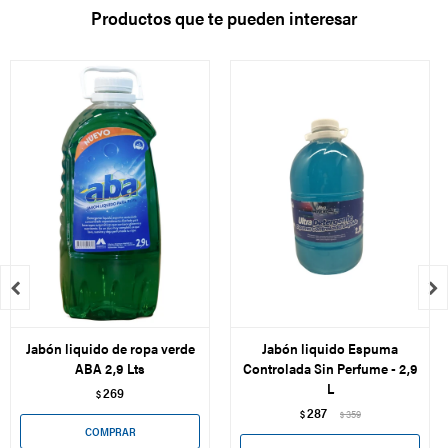
Productos que te pueden interesar


Jabón liquido de ropa verde
Jabón liquido Espuma
ABA 2,9 Lts
Controlada Sin Perfume - 2,9
L
269
$
287
$
359
$