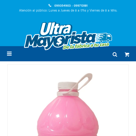
099354903 - 099713181
Atención al público: Lunes a Jueves de 8 a 17hs y Viernes de 8 a 16hs.
