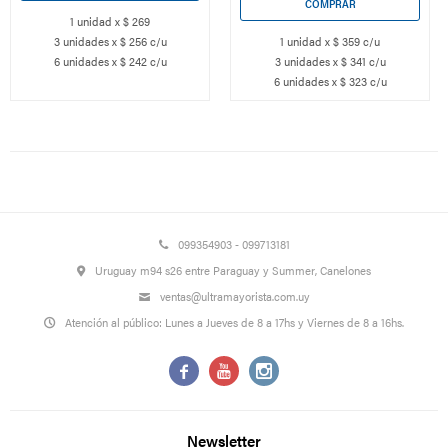
1 unidad x $ 269
3 unidades x $ 256 c/u
1 unidad x $ 359 c/u
6 unidades x $ 242 c/u
3 unidades x $ 341 c/u
6 unidades x $ 323 c/u
099354903 - 099713181
Uruguay m94 s26 entre Paraguay y Summer, Canelones
ventas@ultramayorista.com.uy
Atención al público: Lunes a Jueves de 8 a 17hs y Viernes de 8 a 16hs.



Newsletter