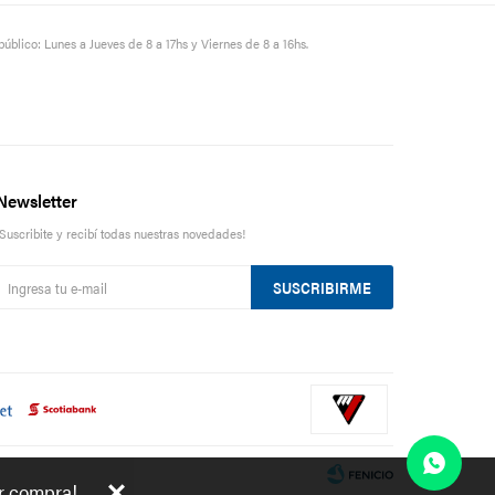
público: Lunes a Jueves de 8 a 17hs y Viernes de 8 a 16hs.
Newsletter
¡Suscribite y recibí todas nuestras novedades!
SUSCRIBIRME
er compra!