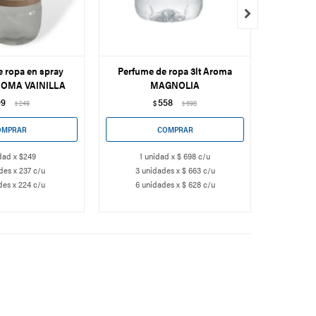

 ropa en spray
Perfume de ropa 3lt Aroma
Perfume
ROMA VAINILLA
MAGNOLIA
99
558
249
$
698
$
$
dad x $249
1 unidad x $ 698 c/u
des x 237 c/u
3 unidades x $ 663 c/u
3 u
des x 224 c/u
6 unidades x $ 628 c/u
6 u