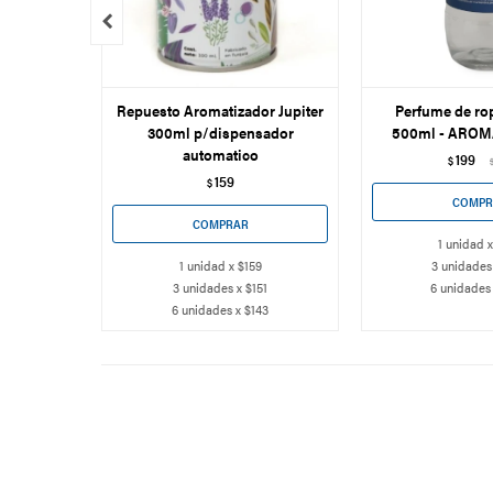

Repuesto Aromatizador Jupiter
Perfume de ro
300ml p/dispensador
500ml - AROM
automatico
199
$
159
$
1 unidad 
1 unidad x $159
3 unidades
3 unidades x $151
6 unidades
6 unidades x $143