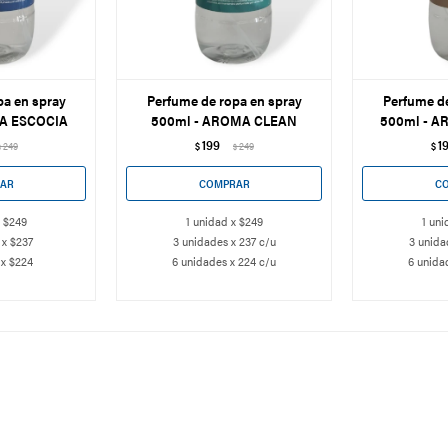
pa en spray
Perfume de ropa en spray
Perfume de
A ESCOCIA
500ml - AROMA CLEAN
500ml - A
199
1
249
$
249
$
$
$
x $249
1 unidad x $249
1 uni
 x $237
3 unidades x 237 c/u
3 unida
 x $224
6 unidades x 224 c/u
6 unida