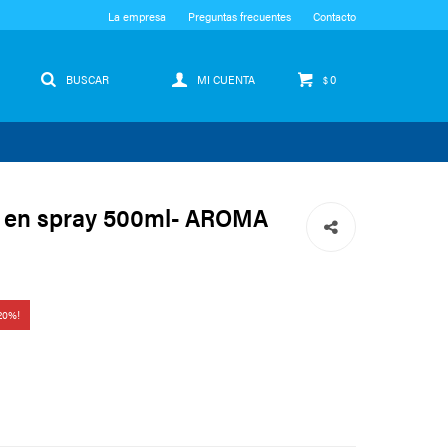
La empresa
Preguntas frecuentes
Contacto
0
$
 en spray 500ml- AROMA
20