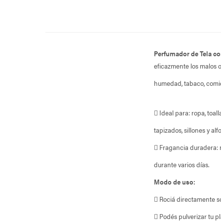
Perfumador de Tela c
eficazmente los malos o
humedad, tabaco, comid
 Ideal para: ropa, toal
tapizados, sillones y al
 Fragancia duradera:
durante varios días.
Modo de uso:
 Rociá directamente so
 Podés pulverizar tu 