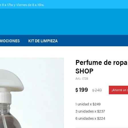
 8 a 17hs y Viernes de 8 a 16hs.
MOCIONES
KIT DE LIMPIEZA
Perfume de ropa
SHOP
1728
199
$
249
$
1 unidad x $249
3 unidades x $237
6 unidades x $224