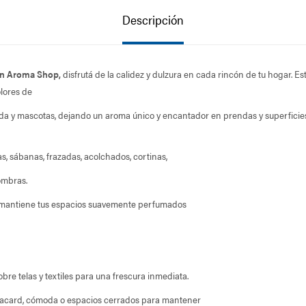
Descripción
on Aroma Shop,
disfrutá de la calidez y dulzura en cada rincón de tu hogar. E
lores de
a y mascotas, dejando un aroma único y encantador en prendas y superficies
las, sábanas, frazadas, acolchados, cortinas,
fombras.
 mantiene tus espacios suavemente perfumados
bre telas y textiles para una frescura inmediata.
placard, cómoda o espacios cerrados para mantener