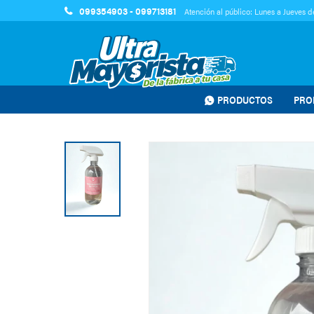
099354903 - 099713181
Atención al público: Lunes a Jueves de
PRODUCTOS
PRO