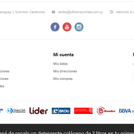
Paraguay y Summer, Canelones
ventas@ultramayorista.com.uy
Atención al 



Mi cuenta
Mis datos
ciones
Mis direcciones
ciones
Mis compras
tes
tené de regalo un detergente colágeno de 3 litros en tu prim