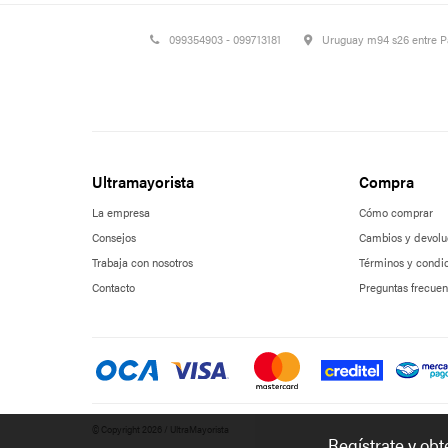
099354903 - 099713181
Uruguay m94 s26 entre 
Ultramayorista
Compra
La empresa
Cómo comprar
Consejos
Cambios y devolu
Trabaja con nosotros
Términos y condi
Contacto
Preguntas frecuen
© Copyright 2026 / UltraMayorista
Regístrate y ob