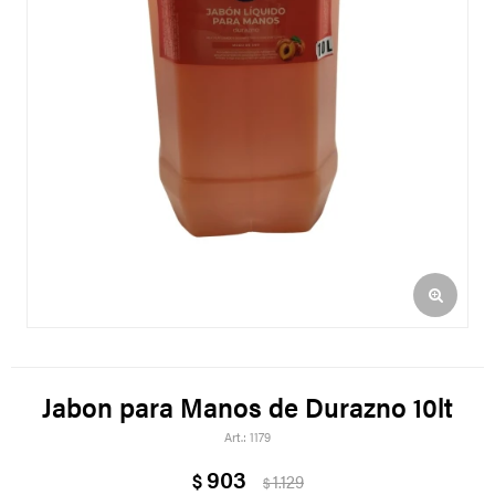
Jabon para Manos de Durazno 10lt
1179
903
$
1.129
$