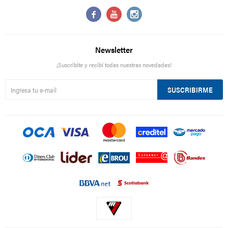



Newsletter
¡Suscribite y recibí todas nuestras novedades!
SUSCRIBIRME