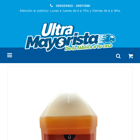
099354903 - 099713181
Atención al público: Lunes a Jueves de 8 a 17hs y Viernes de 8 a 16hs.
