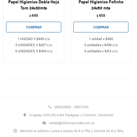
Papel Higienico Doble Hoja
Papel Higienico Fofinho
Tom 24x30mts
24x60 mts
449
459
$
$
1 UNIDAD X $449 c/u
1 unidad x $459
3 UNIDADES X $427 c/u
3 unidades x $436 c/u
6 UNIDADES X $404 c/u
6 unidades x $413 c/u
099354903 - 099713181
Uruguay m94 s26 entre Paraguay y Summer, Canelones
ventas@ultramayorista.com.uy
Atención al público: Lunes a Jueves de 8 a 17hs y Viernes de 8 a 16hs.