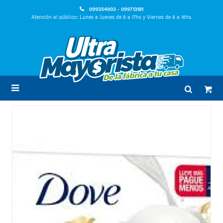
099354903 - 099713181
Atención al público: Lunes a Jueves de 8 a 17hs y Viernes de 8 a 16hs.
