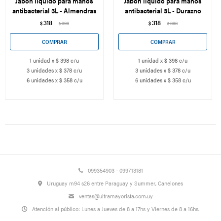
Jabón liquido para manos
Jabón liquido para manos
antibacterial 3L - Almendras
antibacterial 3L - Durazno
318
318
$
398
$
398
$
$
1 unidad x $ 398 c/u
1 unidad x $ 398 c/u
3 unidades x $ 378 c/u
3 unidades x $ 378 c/u
6 unidades x $ 358 c/u
6 unidades x $ 358 c/u
099354903 - 099713181
Uruguay m94 s26 entre Paraguay y Summer, Canelones
ventas@ultramayorista.com.uy
Atención al público: Lunes a Jueves de 8 a 17hs y Viernes de 8 a 16hs.