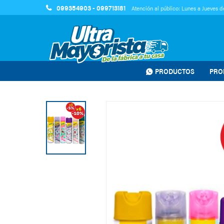
099354903 - 099713181
Atención al público: Lunes a Jueves de
PRODUCTOS
PRO