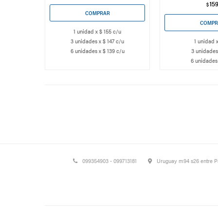
15
$
1 unidad x $ 155 c/u
3 unidades x $ 147 c/u
1 unidad 
6 unidades x $ 139 c/u
3 unidades
6 unidades
099354903 - 099713181
Uruguay m94 s26 entre 