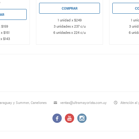
9
1 unidad x $249
1 uni
x $159
3 unidades x 237 c/u
3 unid
 x $151
6 unidades x 224 c/u
6 unid
 x $143
Paraguay y Summer, Canelones
ventas@ultramayorista.com.uy
Atención al 


