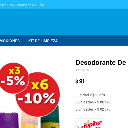
 8 a 17hs y Viernes de 8 a 16hs.
MOCIONES
KIT DE LIMPIEZA
Desodorante De 
3565
91
$
1 unidad x $ 91 c/u
3 unidades x $ 86 c/u
6 unidades x $ 82 c/u