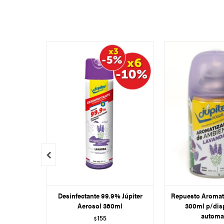

Desinfectante 99.9% Júpiter
Repuesto Aromati
Aerosol 360ml
300ml p/dis
automa
155
$