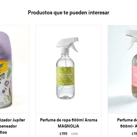
Productos que te pueden interesar
zador Jupiter
Perfume de ropa 500ml Aroma
Perfume de
pensador
MAGNOLIA
500ml-
tico
199
1
$
249
$
$