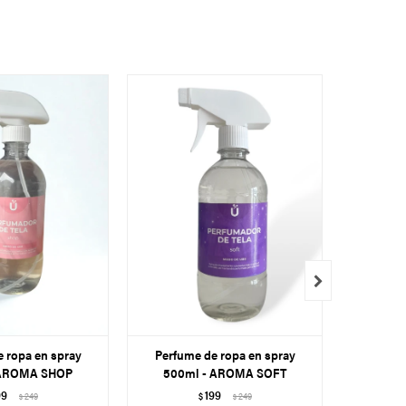

 ropa en spray
Perfume de ropa en spray
Perfum
 AROMA SHOP
500ml - AROMA SOFT
500ml 
99
199
249
$
249
$
$