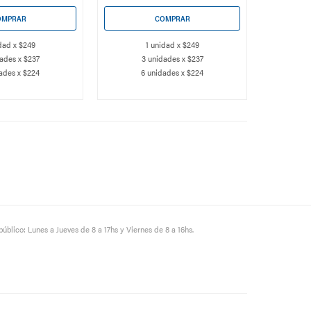
dad x $249
1 unidad x $249
ades x $237
3 unidades x $237
3 u
ades x $224
6 unidades x $224
6 u
público: Lunes a Jueves de 8 a 17hs y Viernes de 8 a 16hs.