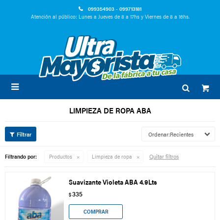
099354903 - 099713181
Atención al público: Lunes a Jueves de 8 a 17hs y Viernes de 8 a 16hs.

LIMPIEZA DE ROPA ABA
Recientes
Quitar filtros
Filtrando por:
Productos
Limpieza de ropa
Suavizante Violeta ABA 4.9Lts
335
$