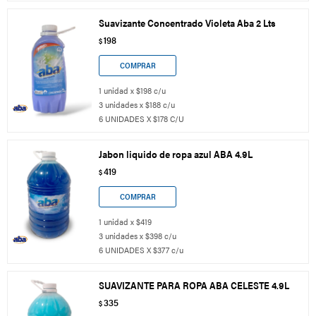
Suavizante Concentrado Violeta Aba 2 Lts
198
$
1 unidad x $198 c/u
3 unidades x $188 c/u
6 UNIDADES X $178 C/U
Jabon liquido de ropa azul ABA 4.9L
419
$
1 unidad x $419
3 unidades x $398 c/u
6 UNIDADES X $377 c/u
SUAVIZANTE PARA ROPA ABA CELESTE 4.9L
335
$