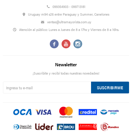
099354903 - 099713181
Uruguay m94 s26 entre Paraguay y Summer, Canelones
ventas@ultramayorista.com.uy
Atención al público: Lunes a Jueves de 8 a 17hs y Viernes de 8 a 16hs.



Newsletter
¡Suscribite y recibí todas nuestras novedades!
SUSCRIBIRME