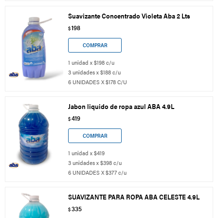
Suavizante Concentrado Violeta Aba 2 Lts
198
$
1 unidad x $198 c/u
3 unidades x $188 c/u
6 UNIDADES X $178 C/U
Jabon liquido de ropa azul ABA 4.9L
419
$
1 unidad x $419
3 unidades x $398 c/u
6 UNIDADES X $377 c/u
SUAVIZANTE PARA ROPA ABA CELESTE 4.9L
335
$