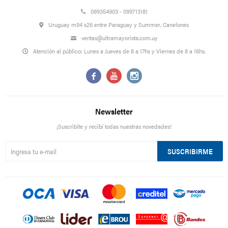
099354903 - 099713181
Uruguay m94 s26 entre Paraguay y Summer, Canelones
ventas@ultramayorista.com.uy
Atención al público: Lunes a Jueves de 8 a 17hs y Viernes de 8 a 16hs.



Newsletter
¡Suscribite y recibí todas nuestras novedades!
SUSCRIBIRME