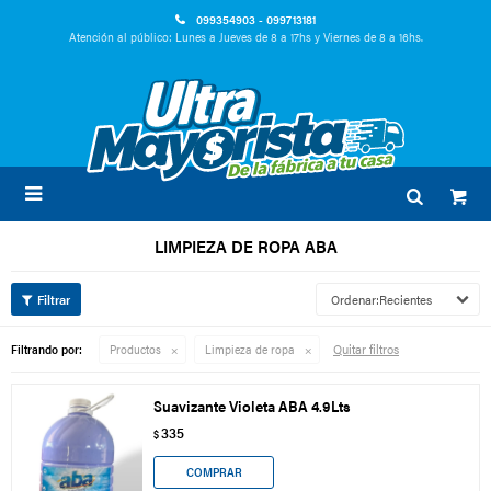
099354903 - 099713181
Atención al público: Lunes a Jueves de 8 a 17hs y Viernes de 8 a 16hs.

LIMPIEZA DE ROPA ABA
Recientes
Quitar filtros
Filtrando por:
Productos
Limpieza de ropa
Suavizante Violeta ABA 4.9Lts
335
$